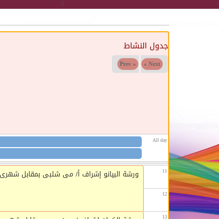
04
05
جدول النشاط
06
« Prev
Next »
07
08
09
All day
10
11
ورشة البيانو إشراف أ/ مى شلبى بمقابل شهرى للمشتركين (350ج) السبت 1-9 و الأحد و الثلاثاء و ا
ورشة الرسم و التلوين للأطفال إشراف أ/ غادة ب
12
13