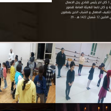
الفرنسي نابوليون الثالث .هذا النادي يقع في نهاية شارع رشيد رقم 1 كان اخر رئيس للنادي رجل الاعمال
لي قصر ثقافة الحرية و كان تابعا للهيئة العامة لقصور
تثقيف الاطفال و الشباب الذين يقطنون
هذه المنطقة من مدينة الاسكندرية . و في عام 2001 و بالتحديد في الاثنين 12 شعبان 1422 هـ - 29