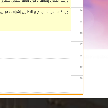
ورشة الكمان إشراف / جون سمير بمقابل شهرى للمشتركين (300ج) السبت و ال
14
ورشة أساسيات الرسم و التظليل إشراف / فيبى كرم مقار ب
15
16
17
18
19
20
21
22