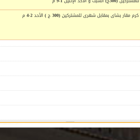
أحد الإثنين 1-9 م
شاى بمقابل شهرى للمشتركين (300 ج ) الأحد 2-4 م