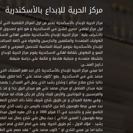
23
مركز الحرية للإبداع بالأسكندرية
مركز الحرية للإبداع بالأسكندرية يعتبر من اول المراكز الثقافية التي
اول مركز ثقافي مصري انشئ في الاسكندرية و هو تابع لصندوق التنمي
بالاشراف عليه . مركز الحرية للإبداع بالأسكندرية ملتقى اهالي الاسك
الهوايات المتعددة والمثقفين والدارسين والهواه في كافة المجالات ا
للإبداع بالأسكندرية بتوفير البيئة المناسبة للتحصيل المعرفي و الفن
النمو و النهوض بثقافة اهالي الاسكندرية يقوم مركز الحرية للإبداع
بانشطة متعددة و متباينة هادفة و قائمة علي دراسة متيقنة.
تــاريخ المبنــــى:
اما مبني مركز الحرية للإبداع بالأسكندرية كان احد اهم المنشات التي
محمد علي في الاسكندرية . يقع "كلوب محمد علي " كما اطلق علي
حاليا شارع صلاح سالم ) وشارع رشيد الذي يصل الي الميدان ( يقصد 
عليه ميدان القناصل او ميدان محمد علي هو ميدان انيق جدا و قد 
والفرنسيين و اليونانيين والأرمن للبناء ولكن لم يكن هناك ايه محاو
، وفي نهاية الميدان و عن طريق شارع شريف باشا ذلك الشارع الصغير 
نجد مبني برصة طوسون كما يري الكونت باتريس دي زغيب الذي اوضح
التاسع عشر و بالتحديد في 15 فبراير 1888
برصة طوسون ( المبني الحالي ) حيث يطل علي شارع جمال عبد الناصر 
حاليا اما عن مبني النادي او " كلوب محمد علي " فقد صمم علي الطراز