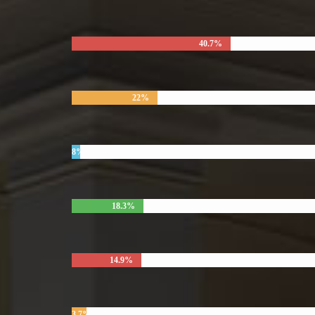
40.7%
22%
8%
18.3%
14.9%
3.7%