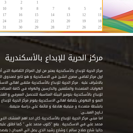
3
2
1
10
9
8
7
6
5
4
17
16
15
14
13
12
11
24
23
22
21
20
19
18
31
30
29
28
27
26
25
مركز الحرية للإبداع بالأسكندرية
مركز الحرية للإبداع بالأسكندرية يعتبر من اول المراكز الثقافية التي
اول مركز ثقافي مصري انشئ في الاسكندرية و هو تابع لصندوق التنمي
بالاشراف عليه . مركز الحرية للإبداع بالأسكندرية ملتقى اهالي الاسك
الهوايات المتعددة والمثقفين والدارسين والهواه في كافة المجالات ا
للإبداع بالأسكندرية بتوفير البيئة المناسبة للتحصيل المعرفي و الفن
النمو و النهوض بثقافة اهالي الاسكندرية يقوم مركز الحرية للإبداع
بانشطة متعددة و متباينة هادفة و قائمة علي دراسة متيقنة.
تــاريخ المبنــــى:
اما مبني مركز الحرية للإبداع بالأسكندرية كان احد اهم المنشات التي
محمد علي في الاسكندرية . يقع "كلوب محمد علي " كما اطلق علي
حاليا شارع صلاح سالم ) وشارع رشيد الذي يصل الي الميدان ( يقصد 