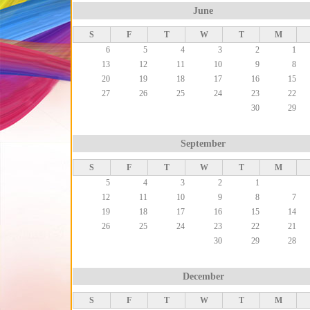
June
S
F
T
W
T
M
6
5
4
3
2
1
13
12
11
10
9
8
20
19
18
17
16
15
27
26
25
24
23
22
30
29
September
S
F
T
W
T
M
5
4
3
2
1
12
11
10
9
8
7
19
18
17
16
15
14
26
25
24
23
22
21
30
29
28
December
S
F
T
W
T
M