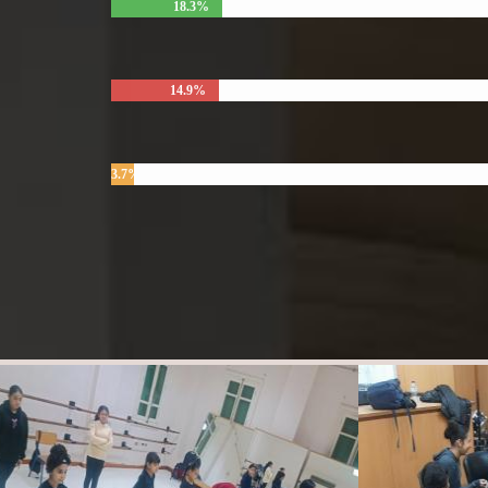
18.3%
14.9%
3.7%