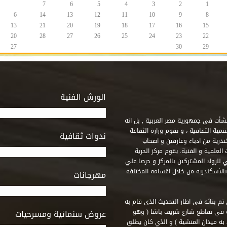
7
6
5
4
3
2
1
6
14
13
12
11
10
9
8
13
21
20
19
18
17
16
15
20
28
27
26
25
24
23
22
27
30
29
الورش الفنية
 أنشأت في جمهورية مصر العربية , بل انه
ة الثقافية ، و تقوم وزارة الثقافة
ندوات ثقافية
ندرية من ادباء وعازفين و اصحاب
لعلمية و الفنية. يقوم مركز الحرية
ي للرواد المشتركين بالمركز و حرصا علي
 بالأسكندرية من خلال اقسامه المختلفة
مهرجانات
 تم بنائه في اطار التحديث الذي قام به
ه في تقاطع شارع شريف باشا ( وهو
عروض سنمائية ومسرحيات
به ميدان المنشية ) و الذي كان يطلق