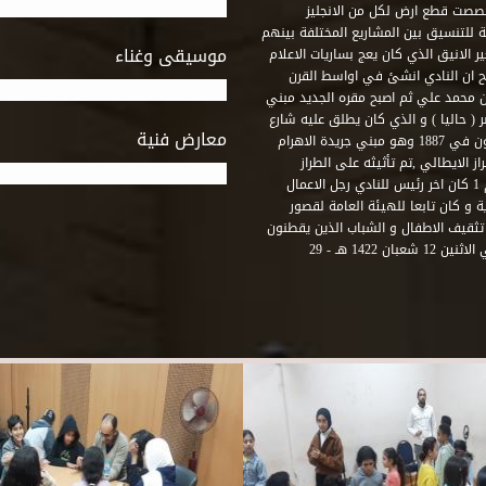
خصصت قطع ارض لكل من الانجليز
لة للتنسيق بين المشاريع المختلفة بينهم
موسيقى وغناء
الانيق الذي كان يعج بساريات الاعلام
 ان النادي انشئ في اواسط القرن
 م و كان مقره الاول ميدان محمد علي ثم اصبح مقره الجديد مبني
( حاليا ) و الذي كان يطلق عليه شارع
معارض فنية
رشيد – فؤاد الاول – ثم طريق الحرية. وقد بني امام النادي قصر اجيون في 1887 وهو مبني جريدة الاهرام
 الايطالي ,تم تأثيثه على الطراز
الفرنسي نابوليون الثالث .هذا النادي يقع في نهاية شارع رشيد رقم 1 كان اخر رئيس للنادي رجل الاعمال
لي قصر ثقافة الحرية و كان تابعا للهيئة العامة لقصور
تثقيف الاطفال و الشباب الذين يقطنون
هذه المنطقة من مدينة الاسكندرية . و في عام 2001 و بالتحديد في الاثنين 12 شعبان 1422 هـ - 29