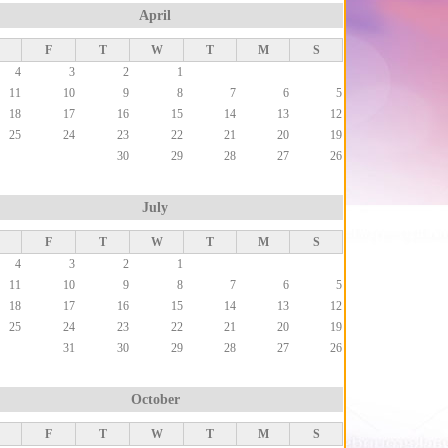
April
F
T
W
T
M
S
4
3
2
1
11
10
9
8
7
6
5
18
17
16
15
14
13
12
25
24
23
22
21
20
19
30
29
28
27
26
July
F
T
W
T
M
S
4
3
2
1
11
10
9
8
7
6
5
18
17
16
15
14
13
12
25
24
23
22
21
20
19
31
30
29
28
27
26
October
F
T
W
T
M
S