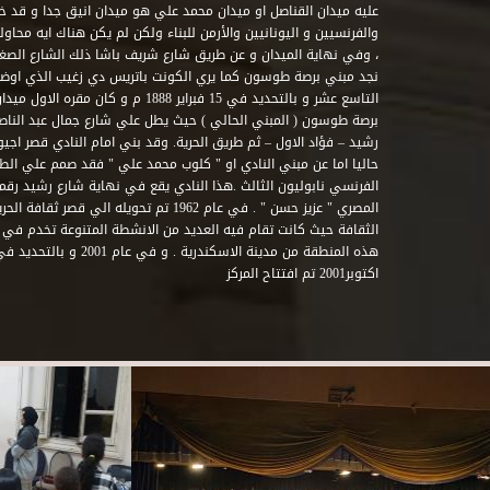
عليه ميدان القناصل او ميدان محمد علي هو ميدان انيق جدا و قد 
والفرنسيين و اليونانيين والأرمن للبناء ولكن لم يكن هناك ايه محاو
، وفي نهاية الميدان و عن طريق شارع شريف باشا ذلك الشارع الصغير 
نجد مبني برصة طوسون كما يري الكونت باتريس دي زغيب الذي اوضح
التاسع عشر و بالتحديد في 15 فبراير 1888
برصة طوسون ( المبني الحالي ) حيث يطل علي شارع جمال عبد الناصر 
حاليا اما عن مبني النادي او " كلوب محمد علي " فقد صمم علي الطراز
المصري " عزيز حسن " . في عام 1962 تم تحويله ا
الثقافة حيث كانت تقام فيه العديد من الانشطة المتنوعة تخدم في 
اكتوبر2001 تم افتتاح المركز