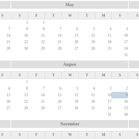
May
S
S
F
T
W
T
M
S
S
2
1
7
9
8
7
6
5
4
3
14
16
15
14
13
12
11
10
21
23
22
21
20
19
18
17
28
30
29
28
27
26
25
24
31
August
S
S
F
T
W
T
M
S
S
1
6
8
7
6
5
4
3
2
13
15
14
13
12
11
10
9
20
22
21
20
19
18
17
16
27
29
28
27
26
25
24
23
31
30
November
S
S
F
T
W
T
M
S
S