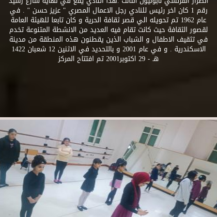
الطراز الفرنسي نابوليون الثالث .هذا النادي يقع في نهاية شارع رشيد
رقم 1 كان اخر رئيس للنادي رجل الاعمال المصري " عزيز حسن " . في
عام 1962 تم تحويله الي قصر ثقافة الحرية و كان تابعا للهيئة العامة
لقصور الثقافة حيث كانت تقام فيه العديد من الانشطة المتنوعة تخدم
في تثقيف الاطفال و الشباب الذين يقطنون هذه المنطقة من مدينة
الاسكندرية . و في عام 2001 و بالتحديد في الاثنين 12 شعبان 1422
هـ - 29 اكتوبر2001 تم افتتاح المركز