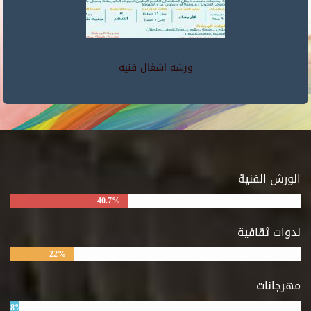
ورشه اشغال فنيه
الورش الفنية
40.7%
ندوات ثقافية
22%
مهرجانات
8%