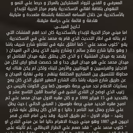
المعرفي و الفني للرواد المشتركين بالمركز و حرصا علي النمو و
النهوض بثقافة اهالي الاسكندرية يقوم مركز الحرية للإبداع
بالأسكندرية من خلال اقسامه المختلفة بانشطة متعددة و متباينة
هادفة و قائمة علي دراسة متيقنة.
تــاريخ المبنــــى:
اما مبني مركز الحرية للإبداع بالأسكندرية كان احد اهم المنشات التي
تم بنائه في اطار التحديث الذي قام به محمد علي في الاسكندرية .
يقع "كلوب محمد علي " كما اطلق عليه في تقاطع شارع شريف باشا
( وهو حاليا شارع صلاح سالم ) وشارع رشيد الذي يصل الي الميدان (
يقصد به ميدان المنشية ) و الذي كان يطلق عليه ميدان القناصل او
ميدان محمد علي هو ميدان انيق جدا و قد خصصت قطع ارض لكل من
الانجليز والفرنسيين و اليونانيين والأرمن للبناء ولكن لم يكن هناك ايه
محاولة للتنسيق بين المشاريع المختلفة بينهم ، وفي نهاية الميدان و
عن طريق شارع شريف باشا ذلك الشارع الصغير الانيق الذي كان يعج
بساريات الاعلام نجد مبني برصة طوسون كما يري الكونت باتريس دي
زغيب الذي اوضح ان النادي انشئ في اواسط القرن التاسع عشر و
بالتحديد في 15 فبراير 1888 م و كان مقره الاول ميدان محمد علي ثم
اصبح مقره الجديد مبني برصة طوسون ( المبني الحالي ) حيث يطل
علي شارع جمال عبد الناصر ( حاليا ) و الذي كان يطلق عليه شارع
رشيد – فؤاد الاول – ثم طريق الحرية. وقد بني امام النادي قصر
اجيون في 1887 وهو مبني جريدة الاهرام حاليا اما عن مبني النادي او
" كلوب محمد علي " فقد صمم علي الطراز الايطالي ,تم تأثيثه على