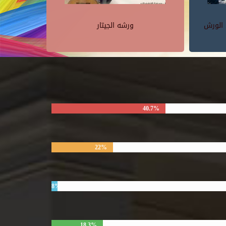
 الورش
ورشه الجيتار
40.7%
22%
8%
18.3%