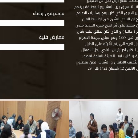
خصصت قطع ارض لكل من الانجليز
لة للتنسيق بين المشاريع المختلفة بينهم
موسيقى وغناء
الانيق الذي كان يعج بساريات الاعلام
 ان النادي انشئ في اواسط القرن
 م و كان مقره الاول ميدان محمد علي ثم اصبح مقره الجديد مبني
( حاليا ) و الذي كان يطلق عليه شارع
معارض فنية
رشيد – فؤاد الاول – ثم طريق الحرية. وقد بني امام النادي قصر اجيون في 1887 وهو مبني جريدة الاهرام
 الايطالي ,تم تأثيثه على الطراز
الفرنسي نابوليون الثالث .هذا النادي يقع في نهاية شارع رشيد رقم 1 كان اخر رئيس للنادي رجل الاعمال
لي قصر ثقافة الحرية و كان تابعا للهيئة العامة لقصور
تثقيف الاطفال و الشباب الذين يقطنون
هذه المنطقة من مدينة الاسكندرية . و في عام 2001 و بالتحديد في الاثنين 12 شعبان 1422 هـ - 29