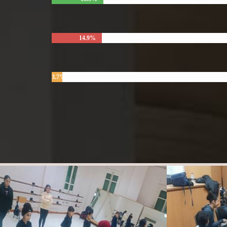
14.9%
3.7%