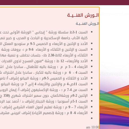
الــورش الفنـــيــة
الــورش الفنـــيــة
السبت 1-3ظ
سلسلة ورشة " إيجابى " الورشة الأولى تحت عنوان
كلية الآداب جامعة الإسكندرية و الباحث و المدرب و خبير تنمي
الأحد و الإثنين و الأربعاء و الخميس 5-9 م
ستوديو الممثل ا
السبت و الإثنين و الثلاثاء و الأربعاء 6-9 م :-
بروفات ورشة م
الثلاثاء و الأربعاء 12ظ-2.30 ظ:-
جلسات تخاطب و تنمية مهار
الأحد والأربعاء– 12 ظ :
ورشة “
فنون المسرح لذوي القدرات
“
الأربعاء 4 – 5 م م :
ورشة
باليه للأطفال ،
ساندرا عادل
اشترا
السبت 4 - 6 م
: ورشة
باليه للكبار
،
ساندرا عادل
اشتراك شهري 
الأحد و الثلاثاء و الخميس 5-9م :
ورشة البيانو
إشراف أ/ تامر ا
السبت 11ص-4 م والإثنين والأربعاء 4 إلى 7 م:
ورشة البيانو 
السبت من 4-7 م : -
ورشة
الإكسليفون
إشراف أ/ إيمان الروب
الإثنين 2-9م
ورشةالكمان، جون سمير
اشتراك شهري (350 ج )
السبت 1-5م أسبوعيا
:
ورشة
الجيتار
إشراف د / أحمد عبد الر
الأربعاء 7 – 9 م :
ورشة
تعليم أصول الغناء الشرقي
إشراف / 
الأربعاء 6- 8 م :
ورشة (تصميم الأزياء)
إشراف /ايرينى مشرق
10:00 am