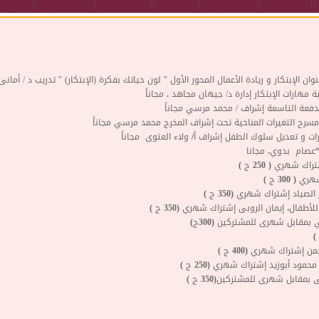
 الإبتكار و ريادة الأعمال المحور الأول " لون حياتك بفكرة (الإبتكار) " تدريب د / أما
ة مهارات الإبتكار إدارة د/ جيهان مجاهد
. مجاناً
لدفعة التاسعة إشراف / محمد مرسي
مجاناً
سرح التغيرات المناخية تحت إشراف المخرج محمد مرسي
مجاناً
ات و تعديل سلوك الطفل
إشراف أ/ ولاء العتوى
مجاناً
عصام بدوي.
مجانا
ك شهري ( 250 ج )
( 300 ج )
لصياد إشتراك شهري (350 ج )
للأطفال، إيمان الروبى
إشتراك شهري (350 ج )
ي
بمقابل شهرى للمشتركين (300ج)
حمن
إشتراك شهري (400 ج )
محمود أبوزيد
إشتراك شهري (250 ج )
ى
بمقابل شهرى للمشتركين(350 ج )