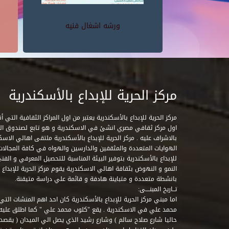
ورشه اشغال فنيه
مركز الحرية للإبداع بالأسكندرية
مركز الحرية للإبداع بالأسكندرية يعتبر من اول المراكز الثقافية التي
اول مركز ثقافي مصري انشئ في الاسكندرية و هو تابع لصندوق التنمي
بالاشراف عليه . مركز الحرية للإبداع بالأسكندرية ملتقى اهالي الاسك
الهوايات المتعددة والمثقفين والدارسين والهواه في كافة المجالات ا
للإبداع بالأسكندرية بتوفير البيئة المناسبة للتحصيل المعرفي و الفن
النمو و النهوض بثقافة اهالي الاسكندرية يقوم مركز الحرية للإبداع
بانشطة متعددة و متباينة هادفة و قائمة علي دراسة متيقنة.
تــاريخ المبنــــى:
اما مبني مركز الحرية للإبداع بالأسكندرية كان احد اهم المنشات التي
محمد علي في الاسكندرية . يقع "كلوب محمد علي " كما اطلق علي
حاليا شارع صلاح سالم ) وشارع رشيد الذي يصل الي الميدان ( يقصد 