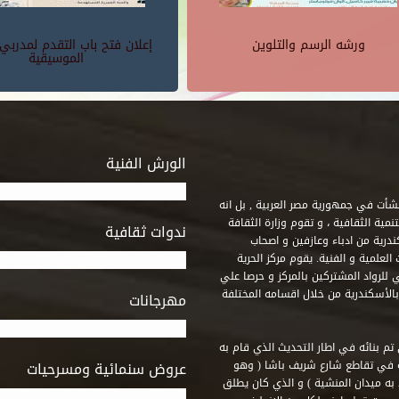
ورشه الرسم والتلوين
إعلان فتح باب التقدم لمدربي
الموسيقية
الورش الفنية
 أنشأت في جمهورية مصر العربية , بل انه
ة الثقافية ، و تقوم وزارة الثقافة
ندوات ثقافية
ندرية من ادباء وعازفين و اصحاب
لعلمية و الفنية. يقوم مركز الحرية
ي للرواد المشتركين بالمركز و حرصا علي
 بالأسكندرية من خلال اقسامه المختلفة
مهرجانات
 تم بنائه في اطار التحديث الذي قام به
ه في تقاطع شارع شريف باشا ( وهو
عروض سنمائية ومسرحيات
به ميدان المنشية ) و الذي كان يطلق