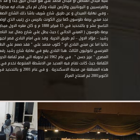
عليه ميدان القناصل او ميدان محمد علي هو ميدان انيق جدا و قد 
والفرنسيين و اليونانيين والأرمن للبناء ولكن لم يكن هناك ايه محاو
، وفي نهاية الميدان و عن طريق شارع شريف باشا ذلك الشارع الصغير 
نجد مبني برصة طوسون كما يري الكونت باتريس دي زغيب الذي اوضح
التاسع عشر و بالتحديد في 15 فبراير 1888
برصة طوسون ( المبني الحالي ) حيث يطل علي شارع جمال عبد الناصر 
حاليا اما عن مبني النادي او " كلوب محمد علي " فقد صمم علي الطراز
المصري " عزيز حسن " . في عام 1962 تم تحويله ا
الثقافة حيث كانت تقام فيه العديد من الانشطة المتنوعة تخدم في 
اكتوبر2001 تم افتتاح المركز