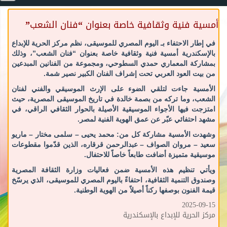
أمسية فنية وثقافية خاصة بعنوان “فنان الشعب”
في إطار الاحتفاء بـ اليوم المصري للموسيقى، نظم مركز الحرية للإبداع
بالإسكندرية أمسية فنية وثقافية خاصة بعنوان “فنان الشعب”، وذلك
بمشاركة المعماري حمدي السطوحي، ومجموعة من الفنانين المبدعين
من بيت العود العربي تحت إشراف الفنان الكبير نصير شمة.
الأمسية جاءت لتلقي الضوء على الإرث الموسيقي والفني لفنان
الشعب، وما تركه من بصمة خالدة في تاريخ الموسيقى المصرية، حيث
امتزجت فيها الأجواء الموسيقية الأصيلة بالحوار الثقافي الراقي، في
مشهد احتفائي عبّر عن عمق الهوية الفنية لمصر.
وشهدت الأمسية مشاركة كل من: محمد يحيى – سلمى مختار – ماريو
سعيد – مروان الصواف – عبدالرحمن قرقاره، الذين قدّموا مقطوعات
موسيقية متميزة أضافت طابعاً خاصاً للاحتفال.
ويأتي تنظيم هذه الأمسية ضمن فعاليات وزارة الثقافة المصرية
وصندوق التنمية الثقافية، احتفاءً باليوم المصري للموسيقى، الذي يرسّخ
قيمة الفنون بوصفها ركناً أصيلاً من الهوية الوطنية.
2025-09-15
مركز الحرية للإبداع بالإسكندرية