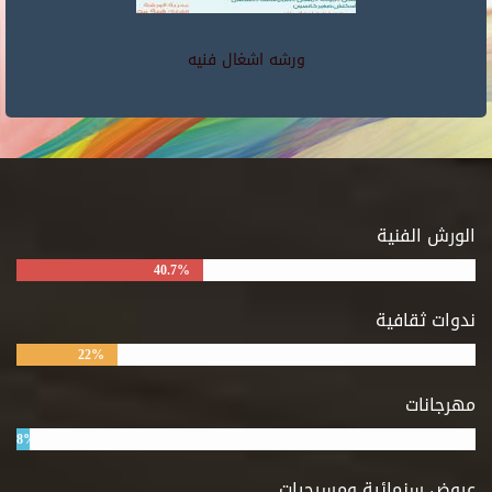
ورشه اشغال فنيه
الورش الفنية
40.7%
ندوات ثقافية
22%
مهرجانات
8%
عروض سنمائية ومسرحيات