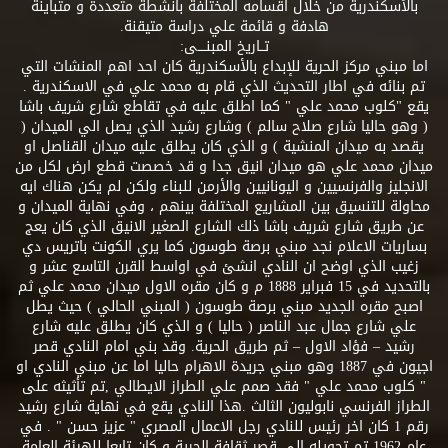
بالأسكندرية من خلال اقسامه المختلفة بانشطة متعددة و متباينة
هادفة و قائمة علي دراسة متيقنة.
تــاريخ المبنــــى:
اما مبني مركز الحرية للإبداع بالأسكندرية كان احد اهم المنشات التي
تم بنائه في اطار التحديث الذي قام به محمد علي في الاسكندرية .
يقع "كلوب محمد علي " كما اطلق عليه في تقاطع شارع شريف باشا
( وهو حاليا شارع صلاح سالم ) وشارع رشيد الذي يصل الي الميدان (
يقصد به ميدان المنشية ) و الذي كان يطلق عليه ميدان القناصل او
ميدان محمد علي هو ميدان انيق جدا و قد خصصت قطع ارض لكل من
الانجليز والفرنسيين و اليونانيين والأرمن للبناء ولكن لم يكن هناك ايه
محاولة للتنسيق بين المشاريع المختلفة بينهم ، وفي نهاية الميدان و
عن طريق شارع شريف باشا ذلك الشارع الصغير الانيق الذي كان يعج
بساريات الاعلام نجد مبني برصة طوسون كما يري الكونت باتريس دي
زغيب الذي اوضح ان النادي انشئ في اواسط القرن التاسع عشر و
بالتحديد في 15 فبراير 1888 م و كان مقره الاول ميدان محمد علي ثم
اصبح مقره الجديد مبني برصة طوسون ( المبني الحالي ) حيث يطل
علي شارع جمال عبد الناصر ( حاليا ) و الذي كان يطلق عليه شارع
رشيد – فؤاد الاول – ثم طريق الحرية. وقد بني امام النادي قصر
اجيون في 1887 وهو مبني جريدة الاهرام حاليا اما عن مبني النادي او
" كلوب محمد علي " فقد صمم علي الطراز الايطالي ,تم تأثيثه على
الطراز الفرنسي نابوليون الثالث .هذا النادي يقع في نهاية شارع رشيد
رقم 1 كان اخر رئيس للنادي رجل الاعمال المصري " عزيز حسن " . في
عام 1962 تم تحويله الي قصر ثقافة الحرية و كان تابعا للهيئة العامة