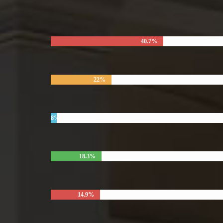
40.7%
22%
8%
18.3%
14.9%