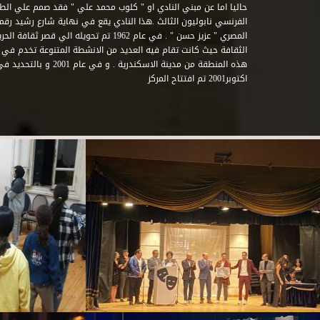
حاليا اما عن مبني النادي او " كلوب محمد علي " فقد صمم علي الطراز
المصري " عزيز حسن " . في عام 1962 تم تحويله ا
الثقافة حيث كانت تقام فيه العديد من الانشطة المتنوعة تخدم في 
اكتوبر2001 تم افتتاح المركز