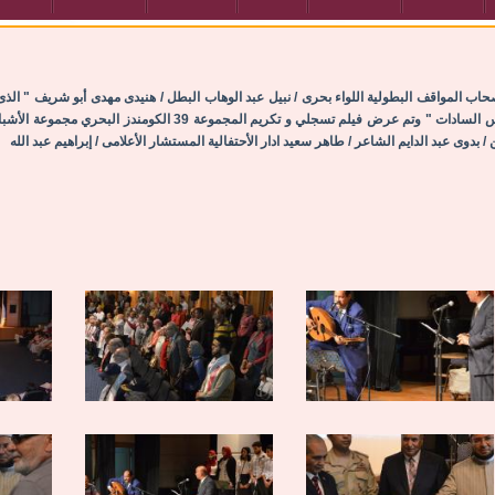
صحاب المواقف البطولية اللواء بحرى / نبيل عبد الوهاب البطل / هنيدى مهدى أبو شريف " الذى
بالشهيد الحى " البطل / أحمد ادريس " الذى فك شفرة المعركة للرئيس ال
بدوى عبد الدايم الشاعر / طاهر سعيد ادار الأحتفالية المستشار الأعلامى / إبراهيم عبد الله