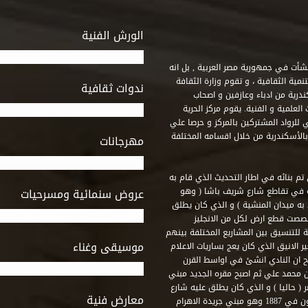
الورش الفنية
 أنشأت في جمهورية مصر العربية , بل انه
ة الثقافية ، و تقوم وزارة الثقافة
ندوات ثقافية
ندرية من ادباء وعازفين و اصحاب
لعلمية و الفنية. يقوم مركز الحرية
ي للرواد المشتركين بالمركز و حرصا علي
 بالأسكندرية من خلال اقسامه المختلفة
مهرجانات
 تم بنائه في اطار التحديث الذي قام به
ه في تقاطع شارع شريف باشا ( وهو
عروض سنمائية ومسرحيات
به ميدان المنشية ) و الذي كان يطلق
خصصت قطع ارض لكل من الانجليز
لة للتنسيق بين المشاريع المختلفة بينهم
موسيقى وغناء
الانيق الذي كان يعج بساريات الاعلام
 ان النادي انشئ في اواسط القرن
 م و كان مقره الاول ميدان محمد علي ثم اصبح مقره الجديد مبني
( حاليا ) و الذي كان يطلق عليه شارع
معارض فنية
رشيد – فؤاد الاول – ثم طريق الحرية. وقد بني امام النادي قصر اجيون في 1887 وهو مبني جريدة الاهرام