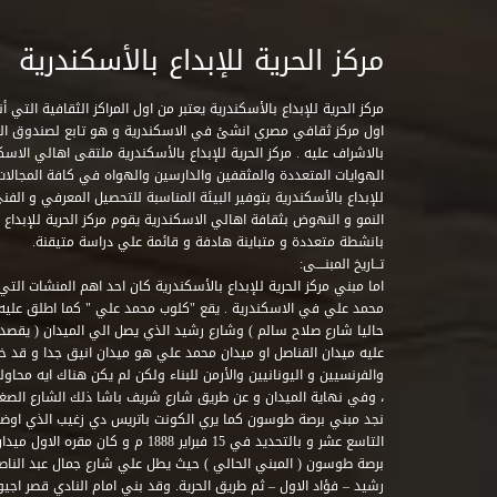
مركز الحرية للإبداع بالأسكندرية
مركز الحرية للإبداع بالأسكندرية يعتبر من اول المراكز الثقافية التي
اول مركز ثقافي مصري انشئ في الاسكندرية و هو تابع لصندوق التنمي
بالاشراف عليه . مركز الحرية للإبداع بالأسكندرية ملتقى اهالي الاسك
الهوايات المتعددة والمثقفين والدارسين والهواه في كافة المجالات ا
للإبداع بالأسكندرية بتوفير البيئة المناسبة للتحصيل المعرفي و الفن
النمو و النهوض بثقافة اهالي الاسكندرية يقوم مركز الحرية للإبداع
بانشطة متعددة و متباينة هادفة و قائمة علي دراسة متيقنة.
تــاريخ المبنــــى:
اما مبني مركز الحرية للإبداع بالأسكندرية كان احد اهم المنشات التي
محمد علي في الاسكندرية . يقع "كلوب محمد علي " كما اطلق علي
حاليا شارع صلاح سالم ) وشارع رشيد الذي يصل الي الميدان ( يقصد 
عليه ميدان القناصل او ميدان محمد علي هو ميدان انيق جدا و قد 
والفرنسيين و اليونانيين والأرمن للبناء ولكن لم يكن هناك ايه محاو
، وفي نهاية الميدان و عن طريق شارع شريف باشا ذلك الشارع الصغير 
نجد مبني برصة طوسون كما يري الكونت باتريس دي زغيب الذي اوضح
التاسع عشر و بالتحديد في 15 فبراير 1888
برصة طوسون ( المبني الحالي ) حيث يطل علي شارع جمال عبد الناصر 