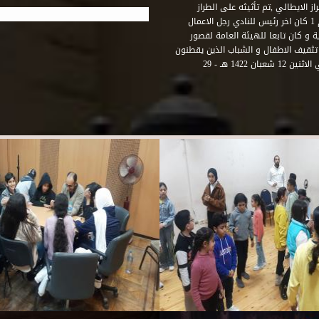
 الايطالي ,تم تأثيثه على الطراز
الفرنسي نابوليون الثالث .هذا النادي يقع في نهاية شارع رشيد رقم 1 كان اخر رئيس للنادي رجل الاعمال
لي قصر ثقافة الحرية و كان تابعا للهيئة العامة لقصور
تثقيف الاطفال و الشباب الذين يقطنون
هذه المنطقة من مدينة الاسكندرية . و في عام 2001 و بالتحديد في الاثنين 12 شعبان 1422 هـ - 29