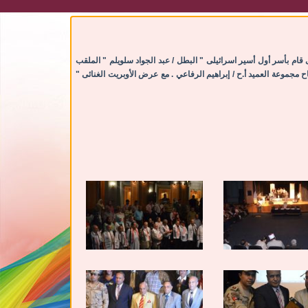
 قام بأسر أول أسير اسرائيلى " البطل / عبد الجواد سلويلم " الملقب
سادات " وتم عرض فيلم تسجلي و تكريم المجموعة 39 الكومندز البحري مجموعة الأشباح مجموعة العميد أ.ح / إبراهيم الرفاعي . مع عرض الأوبريت الغنائى "