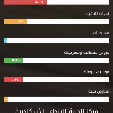
40.7%
ندوات ثقافية
22%
مهرجانات
8%
عروض سنمائية ومسرحيات
18.3%
موسيقى وغناء
14.9%
معارض فنية
3.7%
مركز الحرية للإبداع بالأسكندرية