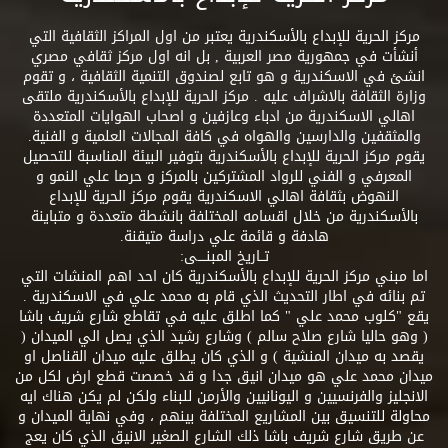
مركز الحرية للإبداع بالأسكندرية يعتبر من اول المراكز الثقافية التي
أنشأت في جمهورية مصر العربية , بل انه اول مركز ثقافي مصري
انشئ في الاسكندرية و هو تابع لصندوق التنمية الثقافية ، و تقوم
وزارة الثقافة بالاشراف عليه . مركز الحرية للإبداع بالأسكندرية ملتقى
اهالي الاسكندرية من ادباء وعازفين و اصحاب الهوايات المتعددة
والمثقفين والدارسين والهواه في كافة المجالات العلمية و الفنية.
يقوم مركز الحرية للإبداع بالأسكندرية بتوفير البيئة المناسبة للتحصيل
المعرفي و الفني للرواد المشتركين بالمركز و حرصا علي النمو و
النهوض بثقافة اهالي الاسكندرية يقوم مركز الحرية للإبداع
بالأسكندرية من خلال اقسامه المختلفة بانشطة متعددة و متباينة
هادفة و قائمة علي دراسة متيقنة.
تــاريخ المبنــــى:
اما مبني مركز الحرية للإبداع بالأسكندرية كان احد اهم المنشات التي
تم بنائه في اطار التحديث الذي قام به محمد علي في الاسكندرية .
يقع "كلوب محمد علي " كما اطلق عليه في تقاطع شارع شريف باشا
( وهو حاليا شارع صلاح سالم ) وشارع رشيد الذي يصل الي الميدان (
يقصد به ميدان المنشية ) و الذي كان يطلق عليه ميدان القناصل او
ميدان محمد علي هو ميدان انيق جدا و قد خصصت قطع ارض لكل من
الانجليز والفرنسيين و اليونانيين والأرمن للبناء ولكن لم يكن هناك ايه
محاولة للتنسيق بين المشاريع المختلفة بينهم ، وفي نهاية الميدان و
عن طريق شارع شريف باشا ذلك الشارع الصغير الانيق الذي كان يعج