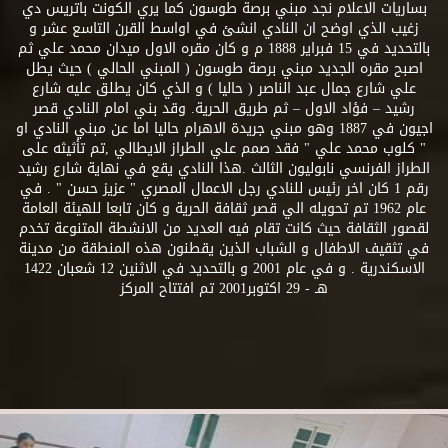
بساريات الاعلام نجد مبني برصة طوسون كما يري الكونت باتريس دي
زغيب الذي اوضح ان النادي انشئ في اواسط القرن التاسع عشر و
بالتحديد في 15 فبراير 1888 م و كان مقره الاول ميدان محمد علي ثم
اصبح مقره الجديد مبني برصة طوسون ( المبني الحالي ) حيث يطل
علي شارع جمال عبد الناصر ( حاليا ) و الذي كان يطلق عليه شارع
رشيد – فؤاد الاول – ثم طريق الحرية. وقد بني امام النادي قصر
اجيون في 1887 وهو مبني جريدة الاهرام حاليا اما عن مبني النادي او
" كلوب محمد علي " فقد صمم علي الطراز الايطالي ,تم تأثيثه على
الطراز الفرنسي نابوليون الثالث .هذا النادي يقع في نهاية شارع رشيد
رقم 1 كان اخر رئيس للنادي رجل الاعمال المصري " عزيز حسن " . في
عام 1962 تم تحويله الي قصر ثقافة الحرية و كان تابعا للهيئة العامة
لقصور الثقافة حيث كانت تقام فيه العديد من الانشطة المتنوعة تخدم
في تثقيف الاطفال و الشباب الذين يقطنون هذه المنطقة من مدينة
الاسكندرية . و في عام 2001 و بالتحديد في الاثنين 12 شعبان 1422
هـ - 29 اكتوبر2001 تم افتتاح المركز