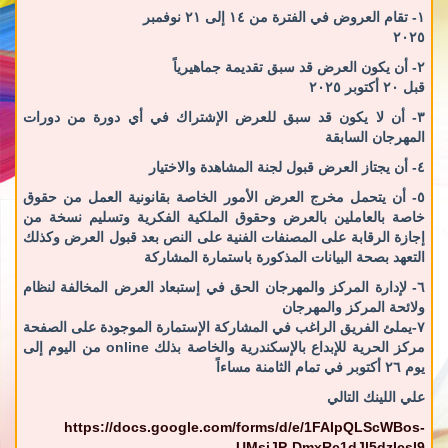
١- تقام العروض في الفترة من ١٤ إلى ٢١ نوفمبر
٢٠٢٥
٢- أن يكون العرض قد سبق تقديمة جماهيرياً
قبل ٢٠ أكتوبر ٢٠٢٥
٣- أن لا يكون قد سبق للعرض الإشتراك في أي دورة من دورات
المهرجان السابقة
٤- أن يجتاز العرض قبول لجنة المشاهدة والاختيار
٥- أن يتحمل مخرج العرض الأمور الخاصة بقانونية العمل من حقوق
خاصة بالعاملين بالعرض وحقوق الملكية الفكرية وتسليم نسخة من
إجازة الرقابة على المصنفات الفنية على النص بعد قبول العرض وكذلك
التعهد بصحة البيانات المذكورة باستمارة المشاركة
٦- لإدارة المركز والمهرجان الحق في إستبعاد العرض المخالفة لنظام
ولائحة المركز والمهرجان
٧-يملئ الفريق الراغب في المشاركة الإستمارة الموجودة على الصفحة
مركز الحرية للإبداع بالإسكندرية والخاصة بذلك online من اليوم إلى
يوم ٢٦ أكتوبر في تمام الثامنة مساءاً
علي اللينك التالي
https://docs.google.com/forms/d/e/1FAIpQLScWBos-
UMsjJP-DmxRc1dJl5dzIcsI9...