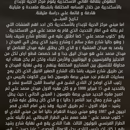
النهوض بثقافة اهالي الاسكندرية يقوم مركز الحرية للإبداع
بالأسكندرية من خلال اقسامه المختلفة بانشطة متعددة و متباينة
هادفة و قائمة علي دراسة متيقنة.
تــاريخ المبنــــى:
اما مبني مركز الحرية للإبداع بالأسكندرية كان احد اهم المنشات التي
تم بنائه في اطار التحديث الذي قام به محمد علي في الاسكندرية .
يقع "كلوب محمد علي " كما اطلق عليه في تقاطع شارع شريف باشا
( وهو حاليا شارع صلاح سالم ) وشارع رشيد الذي يصل الي الميدان (
يقصد به ميدان المنشية ) و الذي كان يطلق عليه ميدان القناصل او
ميدان محمد علي هو ميدان انيق جدا و قد خصصت قطع ارض لكل من
الانجليز والفرنسيين و اليونانيين والأرمن للبناء ولكن لم يكن هناك ايه
محاولة للتنسيق بين المشاريع المختلفة بينهم ، وفي نهاية الميدان و
عن طريق شارع شريف باشا ذلك الشارع الصغير الانيق الذي كان يعج
بساريات الاعلام نجد مبني برصة طوسون كما يري الكونت باتريس دي
زغيب الذي اوضح ان النادي انشئ في اواسط القرن التاسع عشر و
بالتحديد في 15 فبراير 1888 م و كان مقره الاول ميدان محمد علي ثم
اصبح مقره الجديد مبني برصة طوسون ( المبني الحالي ) حيث يطل
علي شارع جمال عبد الناصر ( حاليا ) و الذي كان يطلق عليه شارع
رشيد – فؤاد الاول – ثم طريق الحرية. وقد بني امام النادي قصر
اجيون في 1887 وهو مبني جريدة الاهرام حاليا اما عن مبني النادي او
" كلوب محمد علي " فقد صمم علي الطراز الايطالي ,تم تأثيثه على
الطراز الفرنسي نابوليون الثالث .هذا النادي يقع في نهاية شارع رشيد
رقم 1 كان اخر رئيس للنادي رجل الاعمال المصري " عزيز حسن " . في