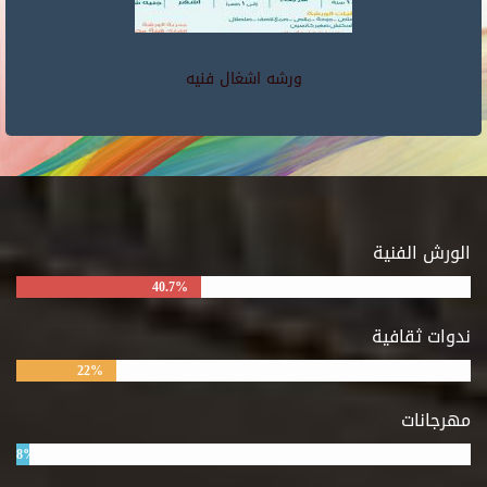
ورشه اشغال فنيه
الورش الفنية
40.7%
ندوات ثقافية
22%
مهرجانات
8%