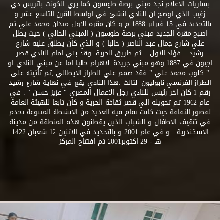
بساريات الاعلام نجد مبني برصة طوسون كما يري الكونت باتريس دي
زغيب الذي اوضح ان النادي انشئ في اواسط القرن التاسع عشر و
بالتحديد في 15 فبراير 1888 م و كان مقره الاول ميدان محمد علي ثم
اصبح مقره الجديد مبني برصة طوسون ( المبني الحالي ) حيث يطل
علي شارع جمال عبد الناصر ( حاليا ) و الذي كان يطلق عليه شارع
رشيد – فؤاد الاول – ثم طريق الحرية. وقد بني امام النادي قصر
اجيون في 1887 وهو مبني جريدة الاهرام حاليا اما عن مبني النادي او
" كلوب محمد علي " فقد صمم علي الطراز الايطالي ,تم تأثيثه على
الطراز الفرنسي نابوليون الثالث .هذا النادي يقع في نهاية شارع رشيد
رقم 1 كان اخر رئيس للنادي رجل الاعمال المصري " عزيز حسن " . في
عام 1962 تم تحويله الي قصر ثقافة الحرية و كان تابعا للهيئة العامة
لقصور الثقافة حيث كانت تقام فيه العديد من الانشطة المتنوعة تخدم
في تثقيف الاطفال و الشباب الذين يقطنون هذه المنطقة من مدينة
الاسكندرية . و في عام 2001 و بالتحديد في الاثنين 12 شعبان 1422
هـ - 29 اكتوبر2001 تم افتتاح المركز