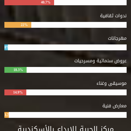
40.7%
ندوات ثقافية
22%
مهرجانات
8%
عروض سنمائية ومسرحيات
18.3%
موسيقى وغناء
14.9%
معارض فنية
3.7%
مركز الحرية للإبداع بالأسكندرية