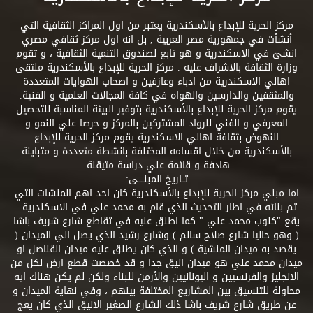
مركز الحرية للإبداع بالأسكندرية يعتبر من اول المراكز الثقافية التي
أنشأت في جمهورية مصر العربية , بل انه اول مركز ثقافي مصري
انشئ في الاسكندرية و هو تابع لصندوق التنمية الثقافية ، و تقوم
وزارة الثقافة بالاشراف عليه . مركز الحرية للإبداع بالأسكندرية ملتقى
اهالي الاسكندرية من ادباء وعازفين و اصحاب الهوايات المتعددة
والمثقفين والدارسين والهواه في كافة المجالات العلمية و الفنية.
يقوم مركز الحرية للإبداع بالأسكندرية بتوفير البيئة المناسبة للتحصيل
المعرفي و الفني للرواد المشتركين بالمركز و حرصا علي النمو و
النهوض بثقافة اهالي الاسكندرية يقوم مركز الحرية للإبداع
بالأسكندرية من خلال اقسامه المختلفة بانشطة متعددة و متباينة
هادفة و قائمة علي دراسة متيقنة.
تــاريخ المبنــــى:
اما مبني مركز الحرية للإبداع بالأسكندرية كان احد اهم المنشات التي
تم بنائه في اطار التحديث الذي قام به محمد علي في الاسكندرية .
يقع "كلوب محمد علي " كما اطلق عليه في تقاطع شارع شريف باشا
( وهو حاليا شارع صلاح سالم ) وشارع رشيد الذي يصل الي الميدان (
يقصد به ميدان المنشية ) و الذي كان يطلق عليه ميدان القناصل او
ميدان محمد علي هو ميدان انيق جدا و قد خصصت قطع ارض لكل من
الانجليز والفرنسيين و اليونانيين والأرمن للبناء ولكن لم يكن هناك ايه
محاولة للتنسيق بين المشاريع المختلفة بينهم ، وفي نهاية الميدان و
عن طريق شارع شريف باشا ذلك الشارع الصغير الانيق الذي كان يعج