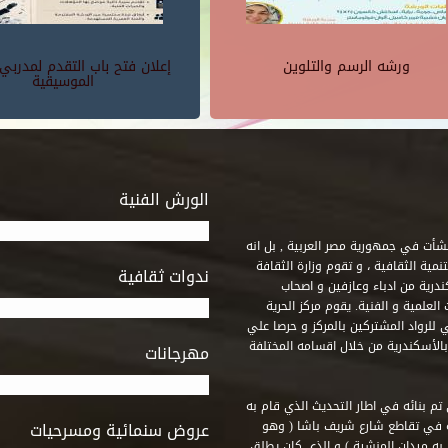
ورشه الرسم والتلوين
إعلان فتح باب التقدم لمدربي
الموسيقية
الورش الفنية
 أنشأت في جمهورية مصر العربية , بل انه
ة الثقافية ، و تقوم وزارة الثقافة
ندوات ثقافية
ندرية من ادباء وعازفين و اصحاب
لعلمية و الفنية. يقوم مركز الحرية
ي للرواد المشتركين بالمركز و حرصا علي
 بالأسكندرية من خلال اقسامه المختلفة
مهرجانات
 تم بنائه في اطار التحديث الذي قام به
ه في تقاطع شارع شريف باشا ( وهو
عروض سنمائية ومسرحيات
به ميدان المنشية ) و الذي كان يطلق