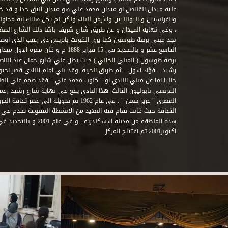
عليه ميدان القناصل او ميدان محمد علي هو ميدان انيق جدا و قد 
والفرنسيين و اليونانيين والأرمن للبناء ولكن لم يكن هناك ايه محاو
، وفي نهاية الميدان و عن طريق شارع شريف باشا ذلك الشارع الصغير 
نجد مبني برصة طوسون كما يري الكونت باتريس دي زغيب الذي اوضح
التاسع عشر و بالتحديد في 15 فبراير 1888
برصة طوسون ( المبني الحالي ) حيث يطل علي شارع جمال عبد الناصر 
حاليا اما عن مبني النادي او " كلوب محمد علي " فقد صمم علي الطراز
المصري " عزيز حسن " . في عام 1962 تم تحويله ا
الثقافة حيث كانت تقام فيه العديد من الانشطة المتنوعة تخدم في 
اكتوبر2001 تم افتتاح المركز