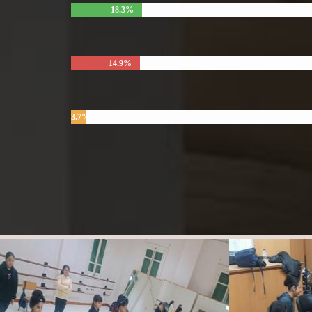
18.3%
14.9%
3.7%