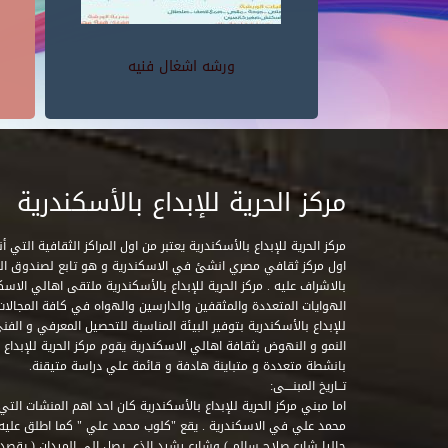
ورشه اشغال فنيه
مركز الحرية للإبداع بالأسكندرية
مركز الحرية للإبداع بالأسكندرية يعتبر من اول المراكز الثقافية التي
اول مركز ثقافي مصري انشئ في الاسكندرية و هو تابع لصندوق التنمي
بالاشراف عليه . مركز الحرية للإبداع بالأسكندرية ملتقى اهالي الاسك
الهوايات المتعددة والمثقفين والدارسين والهواه في كافة المجالات ا
للإبداع بالأسكندرية بتوفير البيئة المناسبة للتحصيل المعرفي و الفن
النمو و النهوض بثقافة اهالي الاسكندرية يقوم مركز الحرية للإبداع
بانشطة متعددة و متباينة هادفة و قائمة علي دراسة متيقنة.
تــاريخ المبنــــى:
اما مبني مركز الحرية للإبداع بالأسكندرية كان احد اهم المنشات التي
محمد علي في الاسكندرية . يقع "كلوب محمد علي " كما اطلق علي
حاليا شارع صلاح سالم ) وشارع رشيد الذي يصل الي الميدان ( يقصد 