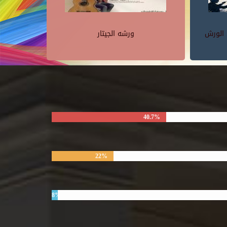
 الورش
ورشه الجيتار
40.7%
22%
8%