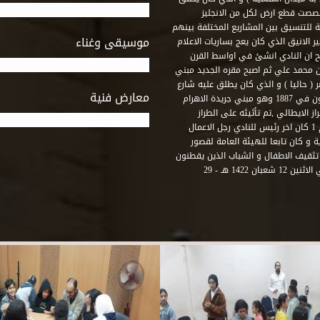
خصصت قطع ارض لكل من الانجليز
لة للتنسيق بين المشاريع المختلفة بينهم
موسيقى وغناء
الانيق الذي كان يعج بساريات الاعلام
 ان النادي انشئ في اواسط القرن
 م و كان مقره الاول ميدان محمد علي ثم اصبح مقره الجديد مبني
( حاليا ) و الذي كان يطلق عليه شارع
معارض فنية
رشيد – فؤاد الاول – ثم طريق الحرية. وقد بني امام النادي قصر اجيون في 1887 وهو مبني جريدة الاهرام
 الايطالي ,تم تأثيثه على الطراز
الفرنسي نابوليون الثالث .هذا النادي يقع في نهاية شارع رشيد رقم 1 كان اخر رئيس للنادي رجل الاعمال
لي قصر ثقافة الحرية و كان تابعا للهيئة العامة لقصور
تثقيف الاطفال و الشباب الذين يقطنون
هذه المنطقة من مدينة الاسكندرية . و في عام 2001 و بالتحديد في الاثنين 12 شعبان 1422 هـ - 29