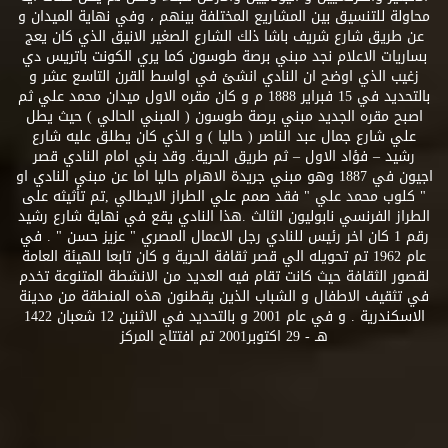
محاولة للتنسيق بين المشاريع المختلفة بينهم ، وفي نهاية الميدان و
عن طريق شارع شريف باشا ذلك الشارع الصغير الانيق الذي كان يعج
بساريات الاعلام نجد مبني برصة طوسون كما يري الكونت باتريس دي
زغيب الذي اوضح ان النادي انشئ في اواسط القرن التاسع عشر و
بالتحديد في 15 فبراير 1888 م و كان مقره الاول ميدان محمد علي ثم
اصبح مقره الجديد مبني برصة طوسون ( المبني الحالي ) حيث يطل
علي شارع جمال عبد الناصر ( حاليا ) و الذي كان يطلق عليه شارع
رشيد – فؤاد الاول – ثم طريق الحرية. وقد بني امام النادي قصر
اجيون في 1887 وهو مبني جريدة الاهرام حاليا اما عن مبني النادي او
" كلوب محمد علي " فقد صمم علي الطراز الايطالي ,تم تأثيثه على
الطراز الفرنسي نابوليون الثالث .هذا النادي يقع في نهاية شارع رشيد
رقم 1 كان اخر رئيس للنادي رجل الاعمال المصري " عزيز حسن " . في
عام 1962 تم تحويله الي قصر ثقافة الحرية و كان تابعا للهيئة العامة
لقصور الثقافة حيث كانت تقام فيه العديد من الانشطة المتنوعة تخدم
في تثقيف الاطفال و الشباب الذين يقطنون هذه المنطقة من مدينة
الاسكندرية . و في عام 2001 و بالتحديد في الاثنين 12 شعبان 1422
هـ - 29 اكتوبر2001 تم افتتاح المركز