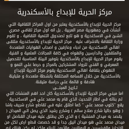
مركز الحرية للإبداع بالأسكندرية
مركز الحرية للإبداع بالأسكندرية يعتبر من اول المراكز الثقافية التي
أنشأت في جمهورية مصر العربية , بل انه اول مركز ثقافي مصري
انشئ في الاسكندرية و هو تابع لصندوق التنمية الثقافية ، و تقوم
وزارة الثقافة بالاشراف عليه . مركز الحرية للإبداع بالأسكندرية ملتقى
اهالي الاسكندرية من ادباء وعازفين و اصحاب الهوايات المتعددة
والمثقفين والدارسين والهواه في كافة المجالات العلمية و الفنية.
يقوم مركز الحرية للإبداع بالأسكندرية بتوفير البيئة المناسبة للتحصيل
المعرفي و الفني للرواد المشتركين بالمركز و حرصا علي النمو و
النهوض بثقافة اهالي الاسكندرية يقوم مركز الحرية للإبداع
بالأسكندرية من خلال اقسامه المختلفة بانشطة متعددة و متباينة
هادفة و قائمة علي دراسة متيقنة.
تــاريخ المبنــــى:
اما مبني مركز الحرية للإبداع بالأسكندرية كان احد اهم المنشات التي
تم بنائه في اطار التحديث الذي قام به محمد علي في الاسكندرية .
يقع "كلوب محمد علي " كما اطلق عليه في تقاطع شارع شريف باشا
( وهو حاليا شارع صلاح سالم ) وشارع رشيد الذي يصل الي الميدان (
يقصد به ميدان المنشية ) و الذي كان يطلق عليه ميدان القناصل او
ميدان محمد علي هو ميدان انيق جدا و قد خصصت قطع ارض لكل من
الانجليز والفرنسيين و اليونانيين والأرمن للبناء ولكن لم يكن هناك ايه