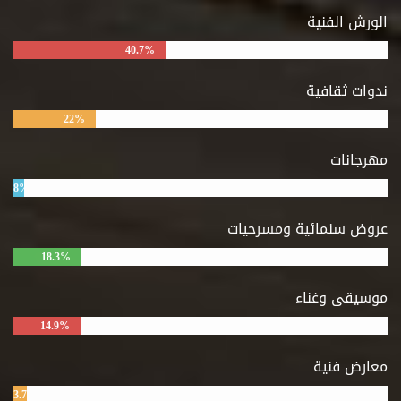
الورش الفنية
40.7%
ندوات ثقافية
22%
مهرجانات
8%
عروض سنمائية ومسرحيات
18.3%
موسيقى وغناء
14.9%
معارض فنية
3.7%