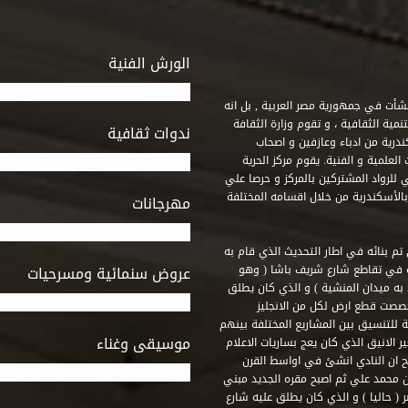
الورش الفنية
 أنشأت في جمهورية مصر العربية , بل انه
ة الثقافية ، و تقوم وزارة الثقافة
ندوات ثقافية
ندرية من ادباء وعازفين و اصحاب
لعلمية و الفنية. يقوم مركز الحرية
ي للرواد المشتركين بالمركز و حرصا علي
 بالأسكندرية من خلال اقسامه المختلفة
مهرجانات
 تم بنائه في اطار التحديث الذي قام به
ه في تقاطع شارع شريف باشا ( وهو
عروض سنمائية ومسرحيات
به ميدان المنشية ) و الذي كان يطلق
خصصت قطع ارض لكل من الانجليز
لة للتنسيق بين المشاريع المختلفة بينهم
موسيقى وغناء
الانيق الذي كان يعج بساريات الاعلام
 ان النادي انشئ في اواسط القرن
 م و كان مقره الاول ميدان محمد علي ثم اصبح مقره الجديد مبني
( حاليا ) و الذي كان يطلق عليه شارع