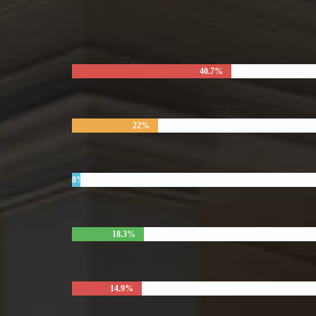
40.7%
22%
8%
18.3%
14.9%