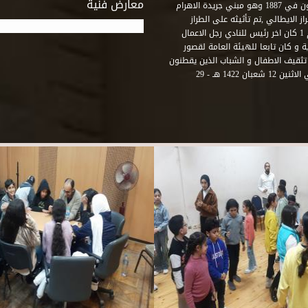
معارض فنية
رشيد – فؤاد الاول – ثم طريق الحرية. وقد بني امام النادي قصر اجيون في 1887 وهو مبني جريدة الاهرام
 الايطالي ,تم تأثيثه على الطراز
الفرنسي نابوليون الثالث .هذا النادي يقع في نهاية شارع رشيد رقم 1 كان اخر رئيس للنادي رجل الاعمال
لي قصر ثقافة الحرية و كان تابعا للهيئة العامة لقصور
تثقيف الاطفال و الشباب الذين يقطنون
هذه المنطقة من مدينة الاسكندرية . و في عام 2001 و بالتحديد في الاثنين 12 شعبان 1422 هـ - 29