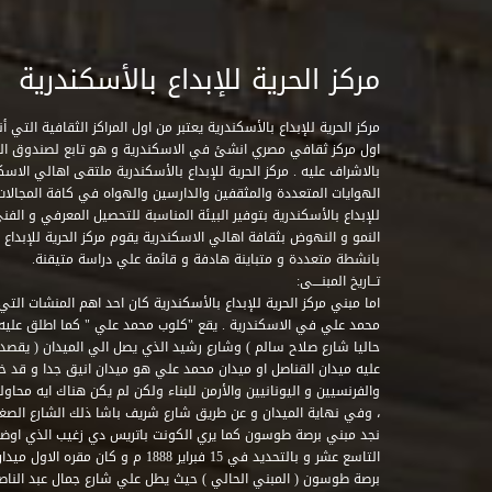
مركز الحرية للإبداع بالأسكندرية
مركز الحرية للإبداع بالأسكندرية يعتبر من اول المراكز الثقافية التي
اول مركز ثقافي مصري انشئ في الاسكندرية و هو تابع لصندوق التنمي
بالاشراف عليه . مركز الحرية للإبداع بالأسكندرية ملتقى اهالي الاسك
الهوايات المتعددة والمثقفين والدارسين والهواه في كافة المجالات ا
للإبداع بالأسكندرية بتوفير البيئة المناسبة للتحصيل المعرفي و الفن
النمو و النهوض بثقافة اهالي الاسكندرية يقوم مركز الحرية للإبداع
بانشطة متعددة و متباينة هادفة و قائمة علي دراسة متيقنة.
تــاريخ المبنــــى:
اما مبني مركز الحرية للإبداع بالأسكندرية كان احد اهم المنشات التي
محمد علي في الاسكندرية . يقع "كلوب محمد علي " كما اطلق علي
حاليا شارع صلاح سالم ) وشارع رشيد الذي يصل الي الميدان ( يقصد 
عليه ميدان القناصل او ميدان محمد علي هو ميدان انيق جدا و قد 
والفرنسيين و اليونانيين والأرمن للبناء ولكن لم يكن هناك ايه محاو
، وفي نهاية الميدان و عن طريق شارع شريف باشا ذلك الشارع الصغير 
نجد مبني برصة طوسون كما يري الكونت باتريس دي زغيب الذي اوضح
التاسع عشر و بالتحديد في 15 فبراير 1888
برصة طوسون ( المبني الحالي ) حيث يطل علي شارع جمال عبد الناصر 