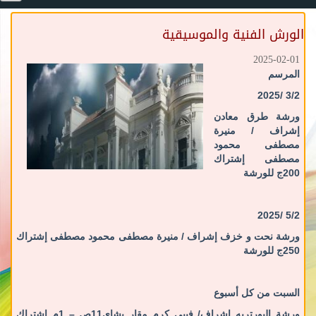
الورش الفنية والموسيقية
2025-02-01
المرسم
3/2 /2025
ورشة طرق معادن
إشراف / منيرة
مصطفى محمود
مصطفى
إشتراك
200ج للورشة
5/2 /2025
ورشة نحت و خزف
إشراف / منيرة مصطفى محمود مصطفى
إشتراك
250ج للورشة
السبت من كل أسبوع
ورشة البورتريه
إشراف/ فيبى كرم مقار بشاى11ص – 1م
إشتراك