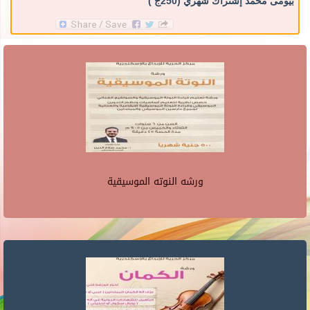
بيومى محمد
إشتراك شهري (250ج )
ورشه النوته الموسيقية