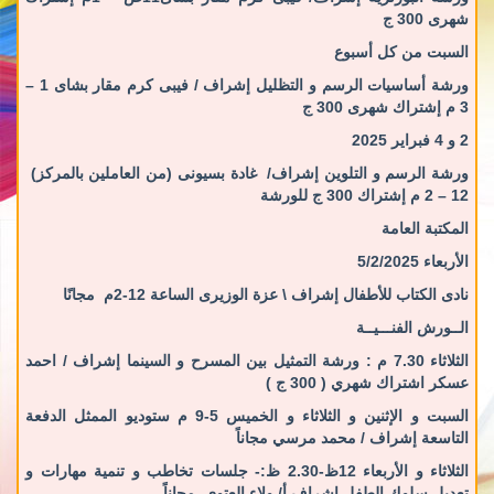
شهرى 300 ج
السبت من كل أسبوع
ورشة أساسيات الرسم و التظليل
إشراف / فيبى كرم مقار بشاى 1 –
3 م
إشتراك شهرى 300 ج
2 و 4 فبراير 2025
ورشة الرسم و التلوين إشراف
/
غادة بسيونى (من العاملين بالمركز)
12 – 2 م
إشتراك 300 ج للورشة
المكتبة العامة
الأربعاء 5/2/2025
نادى الكتاب للأطفال
إشراف \ عزة الوزيرى الساعة 12-2م
مجانًا
الــورش الفنـــيــة
الثلاثاء 7.30 م :
ورشة التمثيل بين المسرح و السينما إشراف / احمد
عسكر
اشتراك شهري ( 300 ج )
السبت و الإثنين و الثلاثاء و الخميس 5-9 م
ستوديو الممثل الدفعة
التاسعة إشراف / محمد مرسي
مجاناً
الثلاثاء و الأربعاء 12ظ-2.30 ظ:-
جلسات تخاطب و تنمية مهارات و
تعديل سلوك الطفل
إشراف أ/ ولاء العتوى
مجاناً