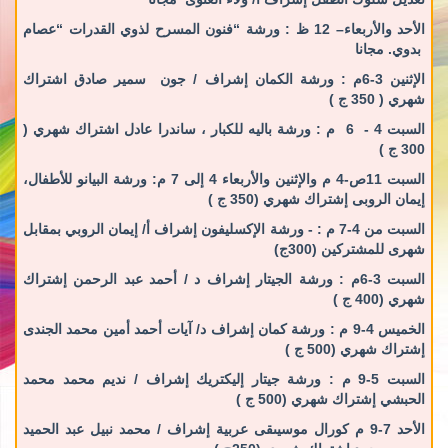
الأحد والأربعاء– 12 ظ :
ورشة “
فنون المسرح لذوي القدرات
“عصام
بدوي.
مجانا
الإثنين 3-6م
: ورشة
الكمان
إشراف / جون سمير صادق
اشتراك
شهري ( 350 ج )
السبت 4 - 6 م
: ورشة
باليه للكبار
،
ساندرا عادل
اشتراك شهري (
300 ج )
السبت 11ص-4 م والإثنين والأربعاء 4 إلى 7 م:
ورشة البيانو للأطفال،
إيمان الروبى
إشتراك شهري (350 ج )
السبت من 4-7 م : -
ورشة
الإكسليفون
إشراف أ/ إيمان الروبي
بمقابل
شهرى للمشتركين (300ج)
السبت 3-6م
:
ورشة
الجيتار
إشراف د / أحمد عبد الرحمن
إشتراك
شهري (400 ج )
الخميس 4-9 م
: ورشة
كمان
إشراف د/ آيات أحمد أمين محمد الجندى
إشتراك شهري (500 ج )
السبت 5-9 م :
ورشة
جيتار إليكتريك
إشراف / نديم محمد محمد
الحبشي
إشتراك شهري (500 ج )
الأحد 7-9 م
كورال موسيىقى عربية إشراف / محمد نبيل عبد الحميد