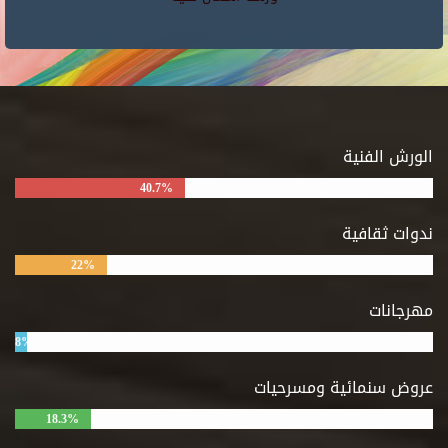
الورش الفنية
40.7%
ندوات ثقافية
22%
مهرجانات
8%
عروض سنمائية ومسرحيات
18.3%