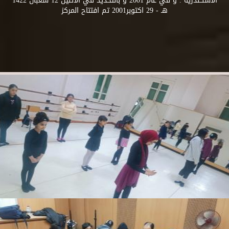
الاسكندرية . و في عام 2001 و بالتحديد في الاثنين 12 شعبان 1422
هـ - 29 اكتوبر2001 تم افتتاح المركز