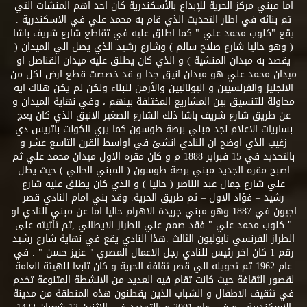
اما مبني مركز الحرية للإبداع بالأسكندرية كان احد اهم المنشات التي
تم بنائه في اطار التحديث الذي قام به محمد علي في الاسكندرية .
يقع "كلوب محمد علي " كما اطلق عليه في تقاطع شارع شريف باشا
( وهو حاليا شارع صلاح سالم ) وشارع رشيد الذي يصل الي الميدان (
يقصد به ميدان المنشية ) و الذي كان يطلق عليه ميدان القناصل او
ميدان محمد علي هو ميدان انيق جدا و قد خصصت قطع ارض لكل من
الانجليز والفرنسيين و اليونانيين والأرمن للبناء ولكن لم يكن هناك ايه
محاولة للتنسيق بين المشاريع المختلفة بينهم ، وفي نهاية الميدان و
عن طريق شارع شريف باشا ذلك الشارع الصغير الانيق الذي كان يعج
بساريات الاعلام نجد مبني برصة طوسون كما يري الكونت باتريس دي
زغيب الذي اوضح ان النادي انشئ في اواسط القرن التاسع عشر و
بالتحديد في 15 فبراير 1888 م و كان مقره الاول ميدان محمد علي ثم
اصبح مقره الجديد مبني برصة طوسون ( المبني الحالي ) حيث يطل
علي شارع جمال عبد الناصر ( حاليا ) و الذي كان يطلق عليه شارع
رشيد – فؤاد الاول – ثم طريق الحرية. وقد بني امام النادي قصر
اجيون في 1887 وهو مبني جريدة الاهرام حاليا اما عن مبني النادي او
" كلوب محمد علي " فقد صمم علي الطراز الايطالي ,تم تأثيثه على
الطراز الفرنسي نابوليون الثالث .هذا النادي يقع في نهاية شارع رشيد
رقم 1 كان اخر رئيس للنادي رجل الاعمال المصري " عزيز حسن " . في
عام 1962 تم تحويله الي قصر ثقافة الحرية و كان تابعا للهيئة العامة
لقصور الثقافة حيث كانت تقام فيه العديد من الانشطة المتنوعة تخدم
في تثقيف الاطفال و الشباب الذين يقطنون هذه المنطقة من مدينة