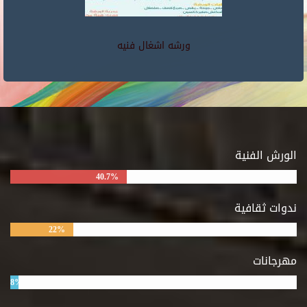
ورشه اشغال فنيه
الورش الفنية
40.7%
ندوات ثقافية
22%
مهرجانات
8%