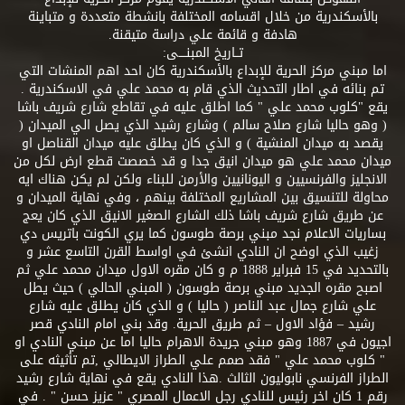
بالأسكندرية من خلال اقسامه المختلفة بانشطة متعددة و متباينة
هادفة و قائمة علي دراسة متيقنة.
تــاريخ المبنــــى:
اما مبني مركز الحرية للإبداع بالأسكندرية كان احد اهم المنشات التي
تم بنائه في اطار التحديث الذي قام به محمد علي في الاسكندرية .
يقع "كلوب محمد علي " كما اطلق عليه في تقاطع شارع شريف باشا
( وهو حاليا شارع صلاح سالم ) وشارع رشيد الذي يصل الي الميدان (
يقصد به ميدان المنشية ) و الذي كان يطلق عليه ميدان القناصل او
ميدان محمد علي هو ميدان انيق جدا و قد خصصت قطع ارض لكل من
الانجليز والفرنسيين و اليونانيين والأرمن للبناء ولكن لم يكن هناك ايه
محاولة للتنسيق بين المشاريع المختلفة بينهم ، وفي نهاية الميدان و
عن طريق شارع شريف باشا ذلك الشارع الصغير الانيق الذي كان يعج
بساريات الاعلام نجد مبني برصة طوسون كما يري الكونت باتريس دي
زغيب الذي اوضح ان النادي انشئ في اواسط القرن التاسع عشر و
بالتحديد في 15 فبراير 1888 م و كان مقره الاول ميدان محمد علي ثم
اصبح مقره الجديد مبني برصة طوسون ( المبني الحالي ) حيث يطل
علي شارع جمال عبد الناصر ( حاليا ) و الذي كان يطلق عليه شارع
رشيد – فؤاد الاول – ثم طريق الحرية. وقد بني امام النادي قصر
اجيون في 1887 وهو مبني جريدة الاهرام حاليا اما عن مبني النادي او
" كلوب محمد علي " فقد صمم علي الطراز الايطالي ,تم تأثيثه على
الطراز الفرنسي نابوليون الثالث .هذا النادي يقع في نهاية شارع رشيد
رقم 1 كان اخر رئيس للنادي رجل الاعمال المصري " عزيز حسن " . في