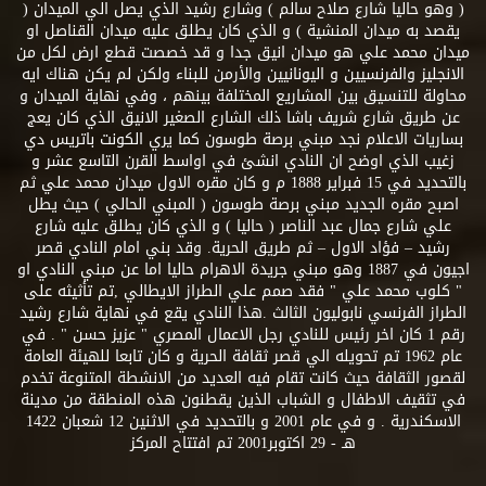
( وهو حاليا شارع صلاح سالم ) وشارع رشيد الذي يصل الي الميدان (
يقصد به ميدان المنشية ) و الذي كان يطلق عليه ميدان القناصل او
ميدان محمد علي هو ميدان انيق جدا و قد خصصت قطع ارض لكل من
الانجليز والفرنسيين و اليونانيين والأرمن للبناء ولكن لم يكن هناك ايه
محاولة للتنسيق بين المشاريع المختلفة بينهم ، وفي نهاية الميدان و
عن طريق شارع شريف باشا ذلك الشارع الصغير الانيق الذي كان يعج
بساريات الاعلام نجد مبني برصة طوسون كما يري الكونت باتريس دي
زغيب الذي اوضح ان النادي انشئ في اواسط القرن التاسع عشر و
بالتحديد في 15 فبراير 1888 م و كان مقره الاول ميدان محمد علي ثم
اصبح مقره الجديد مبني برصة طوسون ( المبني الحالي ) حيث يطل
علي شارع جمال عبد الناصر ( حاليا ) و الذي كان يطلق عليه شارع
رشيد – فؤاد الاول – ثم طريق الحرية. وقد بني امام النادي قصر
اجيون في 1887 وهو مبني جريدة الاهرام حاليا اما عن مبني النادي او
" كلوب محمد علي " فقد صمم علي الطراز الايطالي ,تم تأثيثه على
الطراز الفرنسي نابوليون الثالث .هذا النادي يقع في نهاية شارع رشيد
رقم 1 كان اخر رئيس للنادي رجل الاعمال المصري " عزيز حسن " . في
عام 1962 تم تحويله الي قصر ثقافة الحرية و كان تابعا للهيئة العامة
لقصور الثقافة حيث كانت تقام فيه العديد من الانشطة المتنوعة تخدم
في تثقيف الاطفال و الشباب الذين يقطنون هذه المنطقة من مدينة
الاسكندرية . و في عام 2001 و بالتحديد في الاثنين 12 شعبان 1422
هـ - 29 اكتوبر2001 تم افتتاح المركز