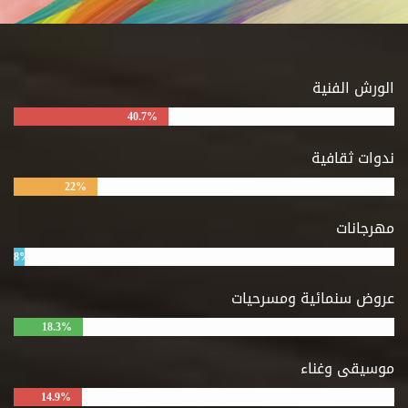
الورش الفنية
40.7%
ندوات ثقافية
22%
مهرجانات
8%
عروض سنمائية ومسرحيات
18.3%
موسيقى وغناء
14.9%