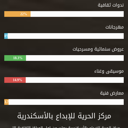
ندوات ثقافية
22%
مهرجانات
8%
عروض سنمائية ومسرحيات
18.3%
موسيقى وغناء
14.9%
معارض فنية
3.7%
مركز الحرية للإبداع بالأسكندرية