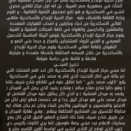
مركز الحرية للإبداع بالأسكندرية يعتبر من اول المراكز الثقافية التي
أنشأت في جمهورية مصر العربية , بل انه اول مركز ثقافي مصري
انشئ في الاسكندرية و هو تابع لصندوق التنمية الثقافية ، و تقوم
وزارة الثقافة بالاشراف عليه . مركز الحرية للإبداع بالأسكندرية ملتقى
اهالي الاسكندرية من ادباء وعازفين و اصحاب الهوايات المتعددة
والمثقفين والدارسين والهواه في كافة المجالات العلمية و الفنية.
يقوم مركز الحرية للإبداع بالأسكندرية بتوفير البيئة المناسبة للتحصيل
المعرفي و الفني للرواد المشتركين بالمركز و حرصا علي النمو و
النهوض بثقافة اهالي الاسكندرية يقوم مركز الحرية للإبداع
بالأسكندرية من خلال اقسامه المختلفة بانشطة متعددة و متباينة
هادفة و قائمة علي دراسة متيقنة.
تــاريخ المبنــــى:
اما مبني مركز الحرية للإبداع بالأسكندرية كان احد اهم المنشات التي
تم بنائه في اطار التحديث الذي قام به محمد علي في الاسكندرية .
يقع "كلوب محمد علي " كما اطلق عليه في تقاطع شارع شريف باشا
( وهو حاليا شارع صلاح سالم ) وشارع رشيد الذي يصل الي الميدان (
يقصد به ميدان المنشية ) و الذي كان يطلق عليه ميدان القناصل او
ميدان محمد علي هو ميدان انيق جدا و قد خصصت قطع ارض لكل من
الانجليز والفرنسيين و اليونانيين والأرمن للبناء ولكن لم يكن هناك ايه
محاولة للتنسيق بين المشاريع المختلفة بينهم ، وفي نهاية الميدان و
عن طريق شارع شريف باشا ذلك الشارع الصغير الانيق الذي كان يعج
بساريات الاعلام نجد مبني برصة طوسون كما يري الكونت باتريس دي
زغيب الذي اوضح ان النادي انشئ في اواسط القرن التاسع عشر و