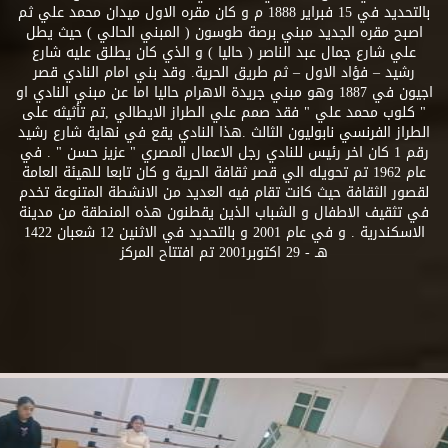
بالتحديد في 15 فبراير 1888 م و كان مقره الاول ميدان محمد علي ثم
اصبح مقره الجديد مبني برصة طوسون ( المبني الحالي ) حيث يطل
علي شارع جمال عبد الناصر ( حاليا ) و الذي كان يطلق عليه شارع
رشيد – فؤاد الاول – ثم طريق الحرية. وقد بني امام النادي قصر
اجيون في 1887 وهو مبني جريدة الاهرام حاليا اما عن مبني النادي او
" كلوب محمد علي " فقد صمم علي الطراز الايطالي ,تم تأثيثه على
الطراز الفرنسي نابوليون الثالث .هذا النادي يقع في نهاية شارع رشيد
رقم 1 كان اخر رئيس للنادي رجل الاعمال المصري " عزيز حسن " . في
عام 1962 تم تحويله الي قصر ثقافة الحرية و كان تابعا للهيئة العامة
لقصور الثقافة حيث كانت تقام فيه العديد من الانشطة المتنوعة تخدم
في تثقيف الاطفال و الشباب الذين يقطنون هذه المنطقة من مدينة
الاسكندرية . و في عام 2001 و بالتحديد في الاثنين 12 شعبان 1422
هـ - 29 اكتوبر2001 تم افتتاح المركز