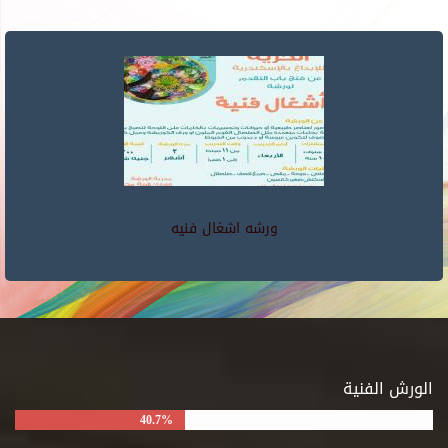
ورشه اشغال فنيه
الورش الفنية
40.7%