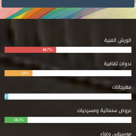
الورش الفنية
40.7%
ندوات ثقافية
22%
مهرجانات
8%
عروض سنمائية ومسرحيات
18.3%
موسيقى وغناء