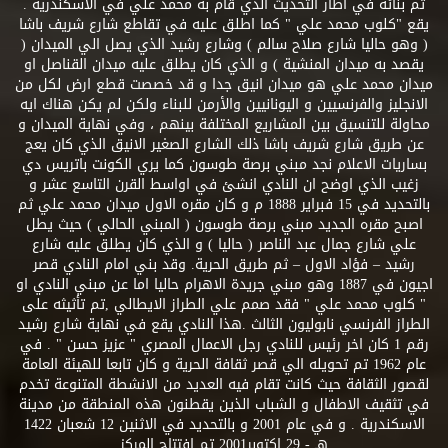
تم بنائه في اطار التحديث الذي قام به محمد علي في الاسكندرية .
يقع "كلوب محمد علي " كما اطلق عليه في تقاطع شارع شريف باشا
( وهو حاليا شارع صلاح سالم ) وشارع رشيد الذي يصل الي الميدان (
يقصد به ميدان المنشية ) و الذي كان يطلق عليه ميدان القناصل او
ميدان محمد علي هو ميدان انيق جدا و قد خصصت قطع ارض لكل من
الانجليز والفرنسيين و اليونانيين والأرمن للبناء ولكن لم يكن هناك ايه
محاولة للتنسيق بين المشاريع المختلفة بينهم ، وفي نهاية الميدان و
عن طريق شارع شريف باشا ذلك الشارع الصغير الانيق الذي كان يعج
بساريات الاعلام نجد مبني برصة طوسون كما يري الكونت باتريس دي
زغيب الذي اوضح ان النادي انشئ في اواسط القرن التاسع عشر و
بالتحديد في 15 فبراير 1888 م و كان مقره الاول ميدان محمد علي ثم
اصبح مقره الجديد مبني برصة طوسون ( المبني الحالي ) حيث يطل
علي شارع جمال عبد الناصر ( حاليا ) و الذي كان يطلق عليه شارع
رشيد – فؤاد الاول – ثم طريق الحرية. وقد بني امام النادي قصر
اجيون في 1887 وهو مبني جريدة الاهرام حاليا اما عن مبني النادي او
" كلوب محمد علي " فقد صمم علي الطراز الايطالي ,تم تأثيثه على
الطراز الفرنسي نابوليون الثالث .هذا النادي يقع في نهاية شارع رشيد
رقم 1 كان اخر رئيس للنادي رجل الاعمال المصري " عزيز حسن " . في
عام 1962 تم تحويله الي قصر ثقافة الحرية و كان تابعا للهيئة العامة
لقصور الثقافة حيث كانت تقام فيه العديد من الانشطة المتنوعة تخدم
في تثقيف الاطفال و الشباب الذين يقطنون هذه المنطقة من مدينة
الاسكندرية . و في عام 2001 و بالتحديد في الاثنين 12 شعبان 1422
هـ - 29 اكتوبر2001 تم افتتاح المركز