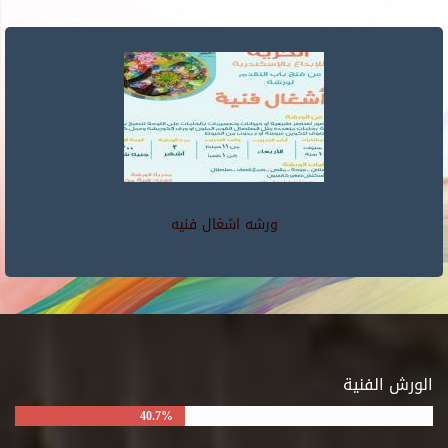
ورشه اشغال فنيه
الورش الفنية
40.7%