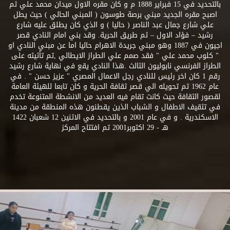
بالتحديد في 15 فبراير 1888 م و كان مقره الاول ميدان محمد علي ثم
اصبح مقره الجديد مبني برصة طوسون ( المبني الحالي ) حيث يطل
علي شارع جمال عبد الناصر ( حاليا ) و الذي كان يطلق عليه شارع
رشيد – فؤاد الاول – ثم طريق الحرية. وقد بني امام النادي قصر
اجيون في 1887 وهو مبني جريدة الاهرام حاليا اما عن مبني النادي او
" كلوب محمد علي " فقد صمم علي الطراز الايطالي ,تم تأثيثه على
الطراز الفرنسي نابوليون الثالث .هذا النادي يقع في نهاية شارع رشيد
رقم 1 كان اخر رئيس للنادي رجل الاعمال المصري " عزيز حسن " . في
عام 1962 تم تحويله الي قصر ثقافة الحرية و كان تابعا للهيئة العامة
لقصور الثقافة حيث كانت تقام فيه العديد من الانشطة المتنوعة تخدم
في تثقيف الاطفال و الشباب الذين يقطنون هذه المنطقة من مدينة
الاسكندرية . و في عام 2001 و بالتحديد في الاثنين 12 شعبان 1422
هـ - 29 اكتوبر2001 تم افتتاح المركز