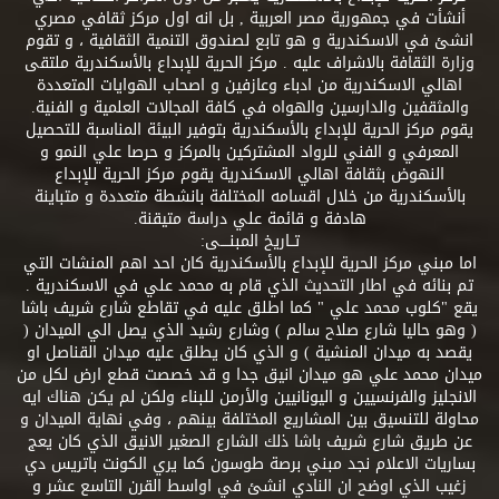
أنشأت في جمهورية مصر العربية , بل انه اول مركز ثقافي مصري
انشئ في الاسكندرية و هو تابع لصندوق التنمية الثقافية ، و تقوم
وزارة الثقافة بالاشراف عليه . مركز الحرية للإبداع بالأسكندرية ملتقى
اهالي الاسكندرية من ادباء وعازفين و اصحاب الهوايات المتعددة
والمثقفين والدارسين والهواه في كافة المجالات العلمية و الفنية.
يقوم مركز الحرية للإبداع بالأسكندرية بتوفير البيئة المناسبة للتحصيل
المعرفي و الفني للرواد المشتركين بالمركز و حرصا علي النمو و
النهوض بثقافة اهالي الاسكندرية يقوم مركز الحرية للإبداع
بالأسكندرية من خلال اقسامه المختلفة بانشطة متعددة و متباينة
هادفة و قائمة علي دراسة متيقنة.
تــاريخ المبنــــى:
اما مبني مركز الحرية للإبداع بالأسكندرية كان احد اهم المنشات التي
تم بنائه في اطار التحديث الذي قام به محمد علي في الاسكندرية .
يقع "كلوب محمد علي " كما اطلق عليه في تقاطع شارع شريف باشا
( وهو حاليا شارع صلاح سالم ) وشارع رشيد الذي يصل الي الميدان (
يقصد به ميدان المنشية ) و الذي كان يطلق عليه ميدان القناصل او
ميدان محمد علي هو ميدان انيق جدا و قد خصصت قطع ارض لكل من
الانجليز والفرنسيين و اليونانيين والأرمن للبناء ولكن لم يكن هناك ايه
محاولة للتنسيق بين المشاريع المختلفة بينهم ، وفي نهاية الميدان و
عن طريق شارع شريف باشا ذلك الشارع الصغير الانيق الذي كان يعج
بساريات الاعلام نجد مبني برصة طوسون كما يري الكونت باتريس دي
زغيب الذي اوضح ان النادي انشئ في اواسط القرن التاسع عشر و