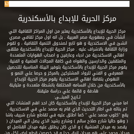
3.7%
مركز الحرية للإبداع بالأسكندرية
مركز الحرية للإبداع بالأسكندرية يعتبر من اول المراكز الثقافية التي
أنشأت في جمهورية مصر العربية , بل انه اول مركز ثقافي مصري
انشئ في الاسكندرية و هو تابع لصندوق التنمية الثقافية ، و تقوم
وزارة الثقافة بالاشراف عليه . مركز الحرية للإبداع بالأسكندرية ملتقى
اهالي الاسكندرية من ادباء وعازفين و اصحاب الهوايات المتعددة
والمثقفين والدارسين والهواه في كافة المجالات العلمية و الفنية.
يقوم مركز الحرية للإبداع بالأسكندرية بتوفير البيئة المناسبة للتحصيل
المعرفي و الفني للرواد المشتركين بالمركز و حرصا علي النمو و
النهوض بثقافة اهالي الاسكندرية يقوم مركز الحرية للإبداع
بالأسكندرية من خلال اقسامه المختلفة بانشطة متعددة و متباينة
هادفة و قائمة علي دراسة متيقنة.
تــاريخ المبنــــى:
اما مبني مركز الحرية للإبداع بالأسكندرية كان احد اهم المنشات التي
تم بنائه في اطار التحديث الذي قام به محمد علي في الاسكندرية .
يقع "كلوب محمد علي " كما اطلق عليه في تقاطع شارع شريف باشا
( وهو حاليا شارع صلاح سالم ) وشارع رشيد الذي يصل الي الميدان (
يقصد به ميدان المنشية ) و الذي كان يطلق عليه ميدان القناصل او
ميدان محمد علي هو ميدان انيق جدا و قد خصصت قطع ارض لكل من