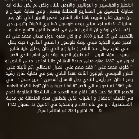
الانجليز والفرنسيين و اليونانيين والأرمن للبناء ولكن لم يكن هناك ايه
محاولة للتنسيق بين المشاريع المختلفة بينهم ، وفي نهاية الميدان و
عن طريق شارع شريف باشا ذلك الشارع الصغير الانيق الذي كان يعج
بساريات الاعلام نجد مبني برصة طوسون كما يري الكونت باتريس دي
زغيب الذي اوضح ان النادي انشئ في اواسط القرن التاسع عشر و
بالتحديد في 15 فبراير 1888 م و كان مقره الاول ميدان محمد علي ثم
اصبح مقره الجديد مبني برصة طوسون ( المبني الحالي ) حيث يطل
علي شارع جمال عبد الناصر ( حاليا ) و الذي كان يطلق عليه شارع
رشيد – فؤاد الاول – ثم طريق الحرية. وقد بني امام النادي قصر
اجيون في 1887 وهو مبني جريدة الاهرام حاليا اما عن مبني النادي او
" كلوب محمد علي " فقد صمم علي الطراز الايطالي ,تم تأثيثه على
الطراز الفرنسي نابوليون الثالث .هذا النادي يقع في نهاية شارع رشيد
رقم 1 كان اخر رئيس للنادي رجل الاعمال المصري " عزيز حسن " . في
عام 1962 تم تحويله الي قصر ثقافة الحرية و كان تابعا للهيئة العامة
لقصور الثقافة حيث كانت تقام فيه العديد من الانشطة المتنوعة تخدم
في تثقيف الاطفال و الشباب الذين يقطنون هذه المنطقة من مدينة
الاسكندرية . و في عام 2001 و بالتحديد في الاثنين 12 شعبان 1422
هـ - 29 اكتوبر2001 تم افتتاح المركز