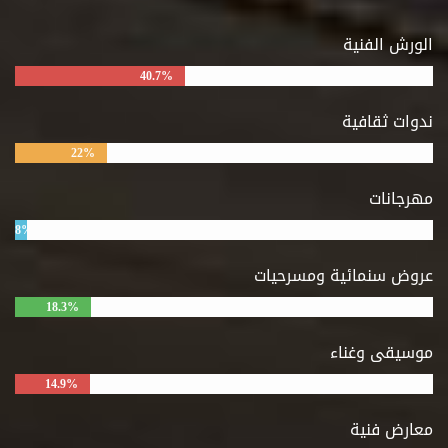
الورش الفنية
40.7%
ندوات ثقافية
22%
مهرجانات
8%
عروض سنمائية ومسرحيات
18.3%
موسيقى وغناء
14.9%
معارض فنية