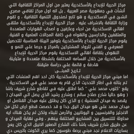
مركز الحرية للإبداع بالأسكندرية يعتبر من اول المراكز الثقافية التي
أنشأت في جمهورية مصر العربية , بل انه اول مركز ثقافي مصري
انشئ في الاسكندرية و هو تابع لصندوق التنمية الثقافية ، و تقوم
وزارة الثقافة بالاشراف عليه . مركز الحرية للإبداع بالأسكندرية ملتقى
اهالي الاسكندرية من ادباء وعازفين و اصحاب الهوايات المتعددة
والمثقفين والدارسين والهواه في كافة المجالات العلمية و الفنية.
يقوم مركز الحرية للإبداع بالأسكندرية بتوفير البيئة المناسبة للتحصيل
المعرفي و الفني للرواد المشتركين بالمركز و حرصا علي النمو و
النهوض بثقافة اهالي الاسكندرية يقوم مركز الحرية للإبداع
بالأسكندرية من خلال اقسامه المختلفة بانشطة متعددة و متباينة
هادفة و قائمة علي دراسة متيقنة.
تــاريخ المبنــــى:
اما مبني مركز الحرية للإبداع بالأسكندرية كان احد اهم المنشات التي
تم بنائه في اطار التحديث الذي قام به محمد علي في الاسكندرية .
يقع "كلوب محمد علي " كما اطلق عليه في تقاطع شارع شريف باشا
( وهو حاليا شارع صلاح سالم ) وشارع رشيد الذي يصل الي الميدان (
يقصد به ميدان المنشية ) و الذي كان يطلق عليه ميدان القناصل او
ميدان محمد علي هو ميدان انيق جدا و قد خصصت قطع ارض لكل من
الانجليز والفرنسيين و اليونانيين والأرمن للبناء ولكن لم يكن هناك ايه
محاولة للتنسيق بين المشاريع المختلفة بينهم ، وفي نهاية الميدان و
عن طريق شارع شريف باشا ذلك الشارع الصغير الانيق الذي كان يعج
بساريات الاعلام نجد مبني برصة طوسون كما يري الكونت باتريس دي