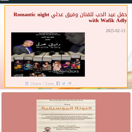
حفل عيد الحب للفنان وفيق عدلي Romantic night
with Wafik Adly
2025-02-13