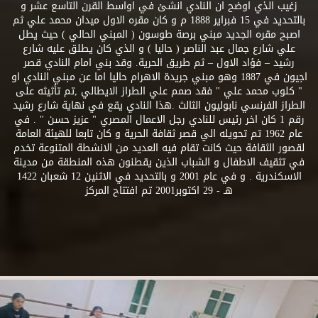
زغيب الذي اوضح ان النادي انشئ في اواسط القرن التاسع عشر و
بالتحديد في 15 فبراير 1888 م و كان مقره الاول ميدان محمد علي ثم
اصبح مقره الجديد مبني برصة طوسون ( المبني الحالي ) حيث يطل
علي شارع جمال عبد الناصر ( حاليا ) و الذي كان يطلق عليه شارع
رشيد – فؤاد الاول – ثم طريق الحرية. وقد بني امام النادي قصر
اجيون في 1887 وهو مبني جريدة الاهرام حاليا اما عن مبني النادي او
" كلوب محمد علي " فقد صمم علي الطراز الايطالي ,تم تأثيثه على
الطراز الفرنسي نابوليون الثالث .هذا النادي يقع في نهاية شارع رشيد
رقم 1 كان اخر رئيس للنادي رجل الاعمال المصري " عزيز حسن " . في
عام 1962 تم تحويله الي قصر ثقافة الحرية و كان تابعا للهيئة العامة
لقصور الثقافة حيث كانت تقام فيه العديد من الانشطة المتنوعة تخدم
في تثقيف الاطفال و الشباب الذين يقطنون هذه المنطقة من مدينة
الاسكندرية . و في عام 2001 و بالتحديد في الاثنين 12 شعبان 1422
هـ - 29 اكتوبر2001 تم افتتاح المركز