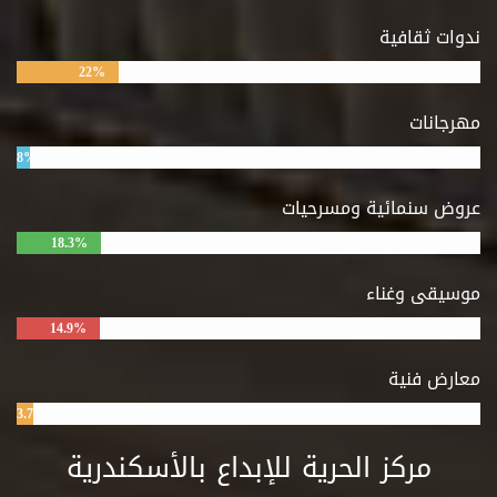
ندوات ثقافية
22%
مهرجانات
8%
عروض سنمائية ومسرحيات
18.3%
موسيقى وغناء
14.9%
معارض فنية
3.7%
مركز الحرية للإبداع بالأسكندرية