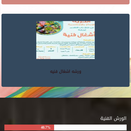
ورشه اشغال فنيه
الورش الفنية
40.7%