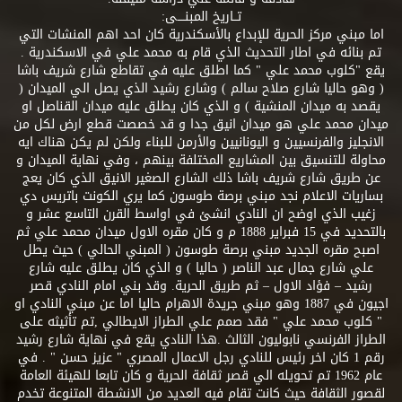
تــاريخ المبنــــى:
اما مبني مركز الحرية للإبداع بالأسكندرية كان احد اهم المنشات التي
تم بنائه في اطار التحديث الذي قام به محمد علي في الاسكندرية .
يقع "كلوب محمد علي " كما اطلق عليه في تقاطع شارع شريف باشا
( وهو حاليا شارع صلاح سالم ) وشارع رشيد الذي يصل الي الميدان (
يقصد به ميدان المنشية ) و الذي كان يطلق عليه ميدان القناصل او
ميدان محمد علي هو ميدان انيق جدا و قد خصصت قطع ارض لكل من
الانجليز والفرنسيين و اليونانيين والأرمن للبناء ولكن لم يكن هناك ايه
محاولة للتنسيق بين المشاريع المختلفة بينهم ، وفي نهاية الميدان و
عن طريق شارع شريف باشا ذلك الشارع الصغير الانيق الذي كان يعج
بساريات الاعلام نجد مبني برصة طوسون كما يري الكونت باتريس دي
زغيب الذي اوضح ان النادي انشئ في اواسط القرن التاسع عشر و
بالتحديد في 15 فبراير 1888 م و كان مقره الاول ميدان محمد علي ثم
اصبح مقره الجديد مبني برصة طوسون ( المبني الحالي ) حيث يطل
علي شارع جمال عبد الناصر ( حاليا ) و الذي كان يطلق عليه شارع
رشيد – فؤاد الاول – ثم طريق الحرية. وقد بني امام النادي قصر
اجيون في 1887 وهو مبني جريدة الاهرام حاليا اما عن مبني النادي او
" كلوب محمد علي " فقد صمم علي الطراز الايطالي ,تم تأثيثه على
الطراز الفرنسي نابوليون الثالث .هذا النادي يقع في نهاية شارع رشيد
رقم 1 كان اخر رئيس للنادي رجل الاعمال المصري " عزيز حسن " . في
عام 1962 تم تحويله الي قصر ثقافة الحرية و كان تابعا للهيئة العامة
لقصور الثقافة حيث كانت تقام فيه العديد من الانشطة المتنوعة تخدم