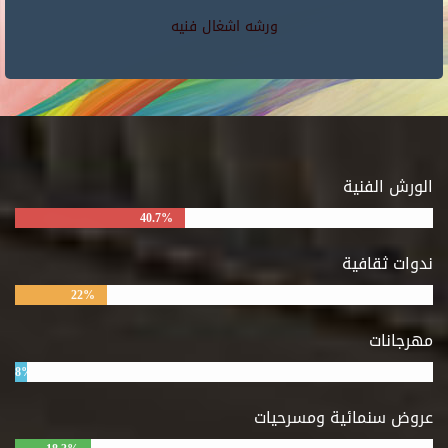
ورشه اشغال فنيه
الورش الفنية
40.7%
ندوات ثقافية
22%
مهرجانات
8%
عروض سنمائية ومسرحيات