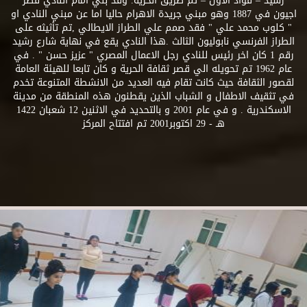
رشيد – فؤاد الاول – ثم طريق الحرية. وقد بني امام النادي قصر
اجيون في 1887 وهو مبني جريدة الاهرام حاليا اما عن مبني النادي او
" كلوب محمد علي " فقد صمم علي الطراز الايطالي ,تم تأثيثه على
الطراز الفرنسي نابوليون الثالث .هذا النادي يقع في نهاية شارع رشيد
رقم 1 كان اخر رئيس للنادي رجل الاعمال المصري " عزيز حسن " . في
عام 1962 تم تحويله الي قصر ثقافة الحرية و كان تابعا للهيئة العامة
لقصور الثقافة حيث كانت تقام فيه العديد من الانشطة المتنوعة تخدم
في تثقيف الاطفال و الشباب الذين يقطنون هذه المنطقة من مدينة
الاسكندرية . و في عام 2001 و بالتحديد في الاثنين 12 شعبان 1422
هـ - 29 اكتوبر2001 تم افتتاح المركز