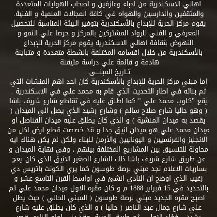
اهالي الاسكندرية من ادباء وعازفين و اصحاب الهوايات المتعددة
والمثقفين والدارسين والهواه في كافة المجالات العلمية و الفنية.
يقوم مركز الحرية للإبداع بالأسكندرية بتوفير البيئة المناسبة للتحصيل
المعرفي و الفني للرواد المشتركين بالمركز و حرصا علي النمو و
النهوض بثقافة اهالي الاسكندرية يقوم مركز الحرية للإبداع
بالأسكندرية من خلال اقسامه المختلفة بانشطة متعددة و متباينة
هادفة و قائمة علي دراسة متيقنة.
تــاريخ المبنــــى:
اما مبني مركز الحرية للإبداع بالأسكندرية كان احد اهم المنشات التي
تم بنائه في اطار التحديث الذي قام به محمد علي في الاسكندرية .
يقع "كلوب محمد علي " كما اطلق عليه في تقاطع شارع شريف باشا
( وهو حاليا شارع صلاح سالم ) وشارع رشيد الذي يصل الي الميدان (
يقصد به ميدان المنشية ) و الذي كان يطلق عليه ميدان القناصل او
ميدان محمد علي هو ميدان انيق جدا و قد خصصت قطع ارض لكل من
الانجليز والفرنسيين و اليونانيين والأرمن للبناء ولكن لم يكن هناك ايه
محاولة للتنسيق بين المشاريع المختلفة بينهم ، وفي نهاية الميدان و
عن طريق شارع شريف باشا ذلك الشارع الصغير الانيق الذي كان يعج
بساريات الاعلام نجد مبني برصة طوسون كما يري الكونت باتريس دي
زغيب الذي اوضح ان النادي انشئ في اواسط القرن التاسع عشر و
بالتحديد في 15 فبراير 1888 م و كان مقره الاول ميدان محمد علي ثم
اصبح مقره الجديد مبني برصة طوسون ( المبني الحالي ) حيث يطل
علي شارع جمال عبد الناصر ( حاليا ) و الذي كان يطلق عليه شارع