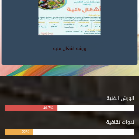
ورشه اشغال فنيه
الورش الفنية
40.7%
ندوات ثقافية
22%