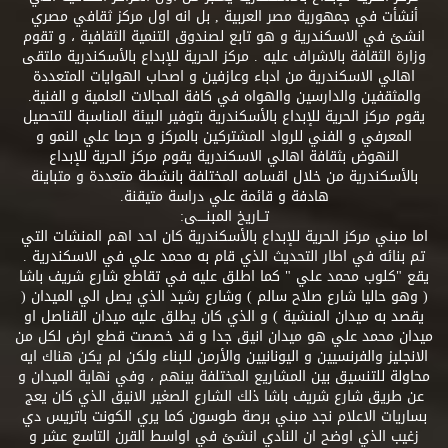
أنشأت في جمهورية مصر العربية , بل انه اول مركز ثقافي مصري
انشئ في الاسكندرية و هو تابع لصندوق التنمية الثقافية ، و تقوم
وزارة الثقافة بالاشراف عليه . مركز الحرية للإبداع بالأسكندرية ملتقى
اهالي الاسكندرية من ادباء وعازفين و اصحاب الهوايات المتعددة
والمثقفين والدارسين والهواه في كافة المجالات العلمية و الفنية.
يقوم مركز الحرية للإبداع بالأسكندرية بتوفير البيئة المناسبة للتحصيل
المعرفي و الفني للرواد المشتركين بالمركز و حرصا علي النمو و
النهوض بثقافة اهالي الاسكندرية يقوم مركز الحرية للإبداع
بالأسكندرية من خلال اقسامه المختلفة بانشطة متعددة و متباينة
هادفة و قائمة علي دراسة متيقنة.
تــاريخ المبنــــى:
اما مبني مركز الحرية للإبداع بالأسكندرية كان احد اهم المنشات التي
تم بنائه في اطار التحديث الذي قام به محمد علي في الاسكندرية .
يقع "كلوب محمد علي " كما اطلق عليه في تقاطع شارع شريف باشا
( وهو حاليا شارع صلاح سالم ) وشارع رشيد الذي يصل الي الميدان (
يقصد به ميدان المنشية ) و الذي كان يطلق عليه ميدان القناصل او
ميدان محمد علي هو ميدان انيق جدا و قد خصصت قطع ارض لكل من
الانجليز والفرنسيين و اليونانيين والأرمن للبناء ولكن لم يكن هناك ايه
محاولة للتنسيق بين المشاريع المختلفة بينهم ، وفي نهاية الميدان و
عن طريق شارع شريف باشا ذلك الشارع الصغير الانيق الذي كان يعج
بساريات الاعلام نجد مبني برصة طوسون كما يري الكونت باتريس دي
زغيب الذي اوضح ان النادي انشئ في اواسط القرن التاسع عشر و