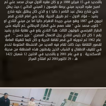
بالتحديد في 15 فبراير 1888 م و كان مقره الاول ميدان محمد علي ثم
اصبح مقره الجديد مبني برصة طوسون ( المبني الحالي ) حيث يطل
علي شارع جمال عبد الناصر ( حاليا ) و الذي كان يطلق عليه شارع
رشيد – فؤاد الاول – ثم طريق الحرية. وقد بني امام النادي قصر
اجيون في 1887 وهو مبني جريدة الاهرام حاليا اما عن مبني النادي او
" كلوب محمد علي " فقد صمم علي الطراز الايطالي ,تم تأثيثه على
الطراز الفرنسي نابوليون الثالث .هذا النادي يقع في نهاية شارع رشيد
رقم 1 كان اخر رئيس للنادي رجل الاعمال المصري " عزيز حسن " . في
عام 1962 تم تحويله الي قصر ثقافة الحرية و كان تابعا للهيئة العامة
لقصور الثقافة حيث كانت تقام فيه العديد من الانشطة المتنوعة تخدم
في تثقيف الاطفال و الشباب الذين يقطنون هذه المنطقة من مدينة
الاسكندرية . و في عام 2001 و بالتحديد في الاثنين 12 شعبان 1422
هـ - 29 اكتوبر2001 تم افتتاح المركز