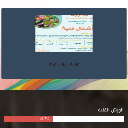
ورشه اشغال فنيه
الورش الفنية
40.7%