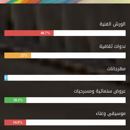
الورش الفنية
40.7%
ندوات ثقافية
22%
مهرجانات
8%
عروض سنمائية ومسرحيات
18.3%
موسيقى وغناء
14.9%