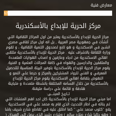
معارض فنية
3.7%
مركز الحرية للإبداع بالأسكندرية
مركز الحرية للإبداع بالأسكندرية يعتبر من اول المراكز الثقافية التي
أنشأت في جمهورية مصر العربية , بل انه اول مركز ثقافي مصري
انشئ في الاسكندرية و هو تابع لصندوق التنمية الثقافية ، و تقوم
وزارة الثقافة بالاشراف عليه . مركز الحرية للإبداع بالأسكندرية ملتقى
اهالي الاسكندرية من ادباء وعازفين و اصحاب الهوايات المتعددة
والمثقفين والدارسين والهواه في كافة المجالات العلمية و الفنية.
يقوم مركز الحرية للإبداع بالأسكندرية بتوفير البيئة المناسبة للتحصيل
المعرفي و الفني للرواد المشتركين بالمركز و حرصا علي النمو و
النهوض بثقافة اهالي الاسكندرية يقوم مركز الحرية للإبداع
بالأسكندرية من خلال اقسامه المختلفة بانشطة متعددة و متباينة
هادفة و قائمة علي دراسة متيقنة.
تــاريخ المبنــــى:
اما مبني مركز الحرية للإبداع بالأسكندرية كان احد اهم المنشات التي
تم بنائه في اطار التحديث الذي قام به محمد علي في الاسكندرية .
يقع "كلوب محمد علي " كما اطلق عليه في تقاطع شارع شريف باشا
( وهو حاليا شارع صلاح سالم ) وشارع رشيد الذي يصل الي الميدان (