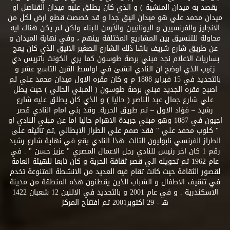
يقصد به ميدان المنشية ) و الذي كان يطلق عليه ميدان القناصل او
ميدان محمد علي هو ميدان انيق جدا و قد خصصت قطع ارض لكل من
الانجليز والفرنسيين و اليونانيين والأرمن للبناء ولكن لم يكن هناك ايه
محاولة للتنسيق بين المشاريع المختلفة بينهم ، وفي نهاية الميدان و
عن طريق شارع شريف باشا ذلك الشارع الصغير الانيق الذي كان يعج
بساريات الاعلام نجد مبني برصة طوسون كما يري الكونت باتريس دي
زغيب الذي اوضح ان النادي انشئ في اواسط القرن التاسع عشر و
بالتحديد في 15 فبراير 1888 م و كان مقره الاول ميدان محمد علي ثم
اصبح مقره الجديد مبني برصة طوسون ( المبني الحالي ) حيث يطل
علي شارع جمال عبد الناصر ( حاليا ) و الذي كان يطلق عليه شارع
رشيد – فؤاد الاول – ثم طريق الحرية. وقد بني امام النادي قصر
اجيون في 1887 وهو مبني جريدة الاهرام حاليا اما عن مبني النادي او
" كلوب محمد علي " فقد صمم علي الطراز الايطالي ,تم تأثيثه على
الطراز الفرنسي نابوليون الثالث .هذا النادي يقع في نهاية شارع رشيد
رقم 1 كان اخر رئيس للنادي رجل الاعمال المصري " عزيز حسن " . في
عام 1962 تم تحويله الي قصر ثقافة الحرية و كان تابعا للهيئة العامة
لقصور الثقافة حيث كانت تقام فيه العديد من الانشطة المتنوعة تخدم
في تثقيف الاطفال و الشباب الذين يقطنون هذه المنطقة من مدينة
الاسكندرية . و في عام 2001 و بالتحديد في الاثنين 12 شعبان 1422
هـ - 29 اكتوبر2001 تم افتتاح المركز