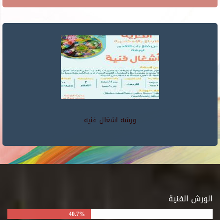
ورشه اشغال فنيه
الورش الفنية
40.7%