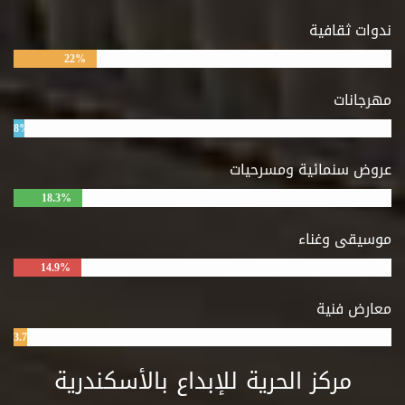
ندوات ثقافية
22%
مهرجانات
8%
عروض سنمائية ومسرحيات
18.3%
موسيقى وغناء
14.9%
معارض فنية
3.7%
مركز الحرية للإبداع بالأسكندرية