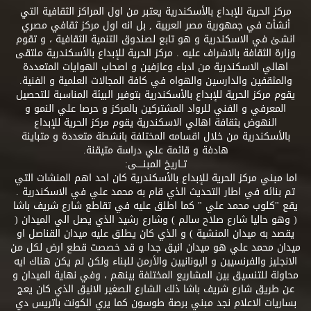
مركز الحرية للإبداع بالأسكندرية يعتبر من اول المراكز الثقافية التي
أنشأت في جمهورية مصر العربية , بل انه اول مركز ثقافي مصري
انشئ في الاسكندرية و هو تابع لصندوق التنمية الثقافية ، و تقوم
وزارة الثقافة بالاشراف عليه . مركز الحرية للإبداع بالأسكندرية ملتقى
اهالي الاسكندرية من ادباء وعازفين و اصحاب الهوايات المتعددة
والمثقفين والدارسين والهواه في كافة المجالات العلمية و الفنية.
يقوم مركز الحرية للإبداع بالأسكندرية بتوفير البيئة المناسبة للتحصيل
المعرفي و الفني للرواد المشتركين بالمركز و حرصا علي النمو و
النهوض بثقافة اهالي الاسكندرية يقوم مركز الحرية للإبداع
بالأسكندرية من خلال اقسامه المختلفة بانشطة متعددة و متباينة
هادفة و قائمة علي دراسة متيقنة.
تــاريخ المبنــــى:
اما مبني مركز الحرية للإبداع بالأسكندرية كان احد اهم المنشات التي
تم بنائه في اطار التحديث الذي قام به محمد علي في الاسكندرية .
يقع "كلوب محمد علي " كما اطلق عليه في تقاطع شارع شريف باشا
( وهو حاليا شارع صلاح سالم ) وشارع رشيد الذي يصل الي الميدان (
يقصد به ميدان المنشية ) و الذي كان يطلق عليه ميدان القناصل او
ميدان محمد علي هو ميدان انيق جدا و قد خصصت قطع ارض لكل من
الانجليز والفرنسيين و اليونانيين والأرمن للبناء ولكن لم يكن هناك ايه
محاولة للتنسيق بين المشاريع المختلفة بينهم ، وفي نهاية الميدان و
عن طريق شارع شريف باشا ذلك الشارع الصغير الانيق الذي كان يعج
بساريات الاعلام نجد مبني برصة طوسون كما يري الكونت باتريس دي