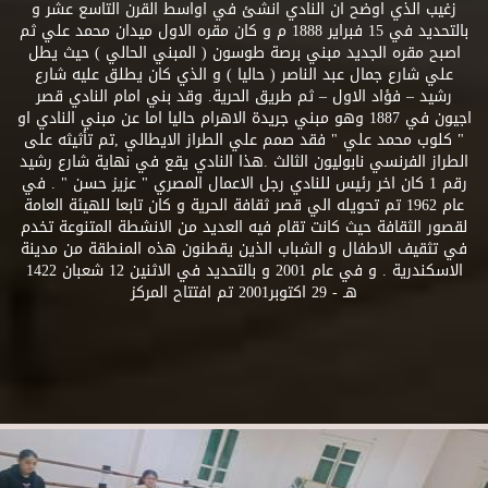
زغيب الذي اوضح ان النادي انشئ في اواسط القرن التاسع عشر و
بالتحديد في 15 فبراير 1888 م و كان مقره الاول ميدان محمد علي ثم
اصبح مقره الجديد مبني برصة طوسون ( المبني الحالي ) حيث يطل
علي شارع جمال عبد الناصر ( حاليا ) و الذي كان يطلق عليه شارع
رشيد – فؤاد الاول – ثم طريق الحرية. وقد بني امام النادي قصر
اجيون في 1887 وهو مبني جريدة الاهرام حاليا اما عن مبني النادي او
" كلوب محمد علي " فقد صمم علي الطراز الايطالي ,تم تأثيثه على
الطراز الفرنسي نابوليون الثالث .هذا النادي يقع في نهاية شارع رشيد
رقم 1 كان اخر رئيس للنادي رجل الاعمال المصري " عزيز حسن " . في
عام 1962 تم تحويله الي قصر ثقافة الحرية و كان تابعا للهيئة العامة
لقصور الثقافة حيث كانت تقام فيه العديد من الانشطة المتنوعة تخدم
في تثقيف الاطفال و الشباب الذين يقطنون هذه المنطقة من مدينة
الاسكندرية . و في عام 2001 و بالتحديد في الاثنين 12 شعبان 1422
هـ - 29 اكتوبر2001 تم افتتاح المركز