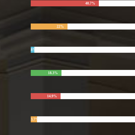
40.7%
22%
8%
18.3%
14.9%
3.7%