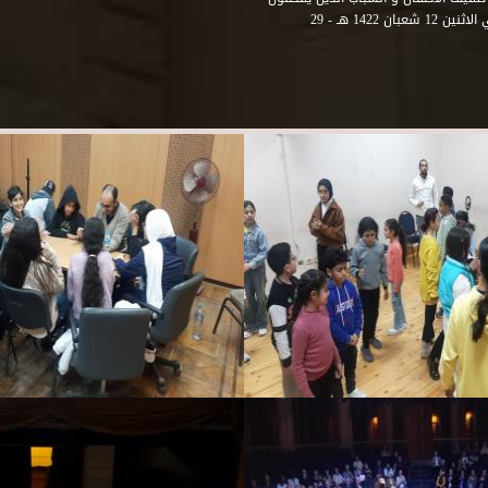
هذه المنطقة من مدينة الاسكندرية . و في عام 2001 و بالتحديد في الاثنين 12 شعبان 1422 هـ - 29