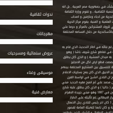
 أنشأت في جمهورية مصر العربية , بل انه
ة الثقافية ، و تقوم وزارة الثقافة
ندوات ثقافية
ندرية من ادباء وعازفين و اصحاب
لعلمية و الفنية. يقوم مركز الحرية
ي للرواد المشتركين بالمركز و حرصا علي
 بالأسكندرية من خلال اقسامه المختلفة
مهرجانات
 تم بنائه في اطار التحديث الذي قام به
ه في تقاطع شارع شريف باشا ( وهو
عروض سنمائية ومسرحيات
به ميدان المنشية ) و الذي كان يطلق
خصصت قطع ارض لكل من الانجليز
لة للتنسيق بين المشاريع المختلفة بينهم
موسيقى وغناء
الانيق الذي كان يعج بساريات الاعلام
 ان النادي انشئ في اواسط القرن
 م و كان مقره الاول ميدان محمد علي ثم اصبح مقره الجديد مبني
( حاليا ) و الذي كان يطلق عليه شارع
معارض فنية
رشيد – فؤاد الاول – ثم طريق الحرية. وقد بني امام النادي قصر اجيون في 1887 وهو مبني جريدة الاهرام
 الايطالي ,تم تأثيثه على الطراز
الفرنسي نابوليون الثالث .هذا النادي يقع في نهاية شارع رشيد رقم 1 كان اخر رئيس للنادي رجل الاعمال
لي قصر ثقافة الحرية و كان تابعا للهيئة العامة لقصور
تثقيف الاطفال و الشباب الذين يقطنون