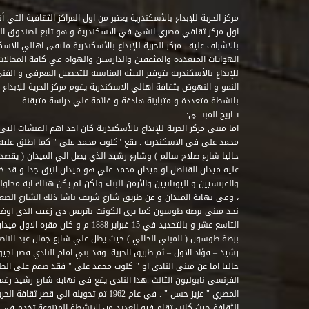
مركز الحرية للإبداع بالأسكندرية يعتبر من اول المراكز الثقافية التي
اول مركز ثقافي مصري انشئ في الاسكندرية و هو تابع لصندوق التنمي
بالاشراف عليه . مركز الحرية للإبداع بالأسكندرية ملتقى اهالي الاسك
الهوايات المتعددة والمثقفين والدارسين والهواه في كافة المجالات ا
للإبداع بالأسكندرية بتوفير البيئة المناسبة للتحصيل المعرفي و الفن
النمو و النهوض بثقافة اهالي الاسكندرية يقوم مركز الحرية للإبداع
بانشطة متعددة و متباينة هادفة و قائمة علي دراسة متيقنة.
تــاريخ المبنــــى:
اما مبني مركز الحرية للإبداع بالأسكندرية كان احد اهم المنشات التي
محمد علي في الاسكندرية . يقع "كلوب محمد علي " كما اطلق علي
حاليا شارع صلاح سالم ) وشارع رشيد الذي يصل الي الميدان ( يقصد 
عليه ميدان القناصل او ميدان محمد علي هو ميدان انيق جدا و قد 
والفرنسيين و اليونانيين والأرمن للبناء ولكن لم يكن هناك ايه محاو
، وفي نهاية الميدان و عن طريق شارع شريف باشا ذلك الشارع الصغير 
نجد مبني برصة طوسون كما يري الكونت باتريس دي زغيب الذي اوضح
التاسع عشر و بالتحديد في 15 فبراير 1888
برصة طوسون ( المبني الحالي ) حيث يطل علي شارع جمال عبد الناصر 
حاليا اما عن مبني النادي او " كلوب محمد علي " فقد صمم علي الطراز
المصري " عزيز حسن " . في عام 1962 تم تحويله ا
الثقافة حيث كانت تقام فيه العديد من الانشطة المتنوعة تخدم في 