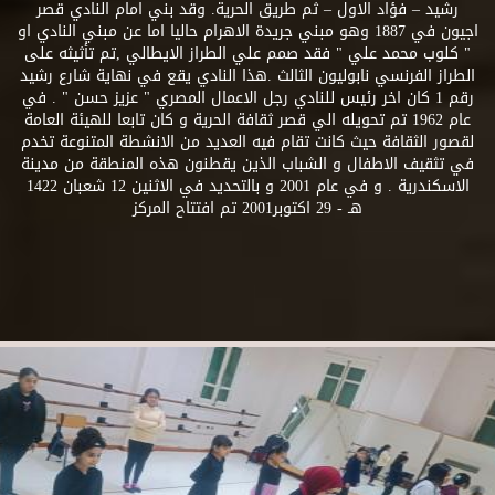
رشيد – فؤاد الاول – ثم طريق الحرية. وقد بني امام النادي قصر
اجيون في 1887 وهو مبني جريدة الاهرام حاليا اما عن مبني النادي او
" كلوب محمد علي " فقد صمم علي الطراز الايطالي ,تم تأثيثه على
الطراز الفرنسي نابوليون الثالث .هذا النادي يقع في نهاية شارع رشيد
رقم 1 كان اخر رئيس للنادي رجل الاعمال المصري " عزيز حسن " . في
عام 1962 تم تحويله الي قصر ثقافة الحرية و كان تابعا للهيئة العامة
لقصور الثقافة حيث كانت تقام فيه العديد من الانشطة المتنوعة تخدم
في تثقيف الاطفال و الشباب الذين يقطنون هذه المنطقة من مدينة
الاسكندرية . و في عام 2001 و بالتحديد في الاثنين 12 شعبان 1422
هـ - 29 اكتوبر2001 تم افتتاح المركز