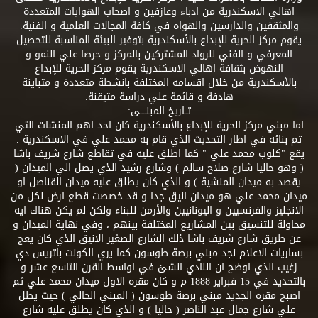
اهالي الاسكندرية من ادباء وعازفين و اصحاب الهوايات المتعددة
والمثقفين والدارسين والهواه في كافة المجالات العلمية و الفنية.
يقوم مركز الحرية للإبداع بالأسكندرية بتوفير البيئة المناسبة للتحصيل
المعرفي و الفني للرواد المشتركين بالمركز و حرصا علي النمو و
النهوض بثقافة اهالي الاسكندرية يقوم مركز الحرية للإبداع
بالأسكندرية من خلال اقسامه المختلفة بانشطة متعددة و متباينة
هادفة و قائمة علي دراسة متيقنة.
تــاريخ المبنــــى:
اما مبني مركز الحرية للإبداع بالأسكندرية كان احد اهم المنشات التي
تم بنائه في اطار التحديث الذي قام به محمد علي في الاسكندرية .
يقع "كلوب محمد علي " كما اطلق عليه في تقاطع شارع شريف باشا
( وهو حاليا شارع صلاح سالم ) وشارع رشيد الذي يصل الي الميدان (
يقصد به ميدان المنشية ) و الذي كان يطلق عليه ميدان القناصل او
ميدان محمد علي هو ميدان انيق جدا و قد خصصت قطع ارض لكل من
الانجليز والفرنسيين و اليونانيين والأرمن للبناء ولكن لم يكن هناك ايه
محاولة للتنسيق بين المشاريع المختلفة بينهم ، وفي نهاية الميدان و
عن طريق شارع شريف باشا ذلك الشارع الصغير الانيق الذي كان يعج
بساريات الاعلام نجد مبني برصة طوسون كما يري الكونت باتريس دي
زغيب الذي اوضح ان النادي انشئ في اواسط القرن التاسع عشر و
بالتحديد في 15 فبراير 1888 م و كان مقره الاول ميدان محمد علي ثم
اصبح مقره الجديد مبني برصة طوسون ( المبني الحالي ) حيث يطل
علي شارع جمال عبد الناصر ( حاليا ) و الذي كان يطلق عليه شارع