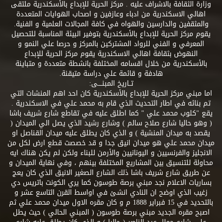
وزارة الثقافة بالاشراف عليه . مركز الحرية للإبداع بالأسكندرية ملتقى
اهالي الاسكندرية من ادباء وعازفين و اصحاب الهوايات المتعددة
والمثقفين والدارسين والهواه في كافة المجالات العلمية و الفنية.
يقوم مركز الحرية للإبداع بالأسكندرية بتوفير البيئة المناسبة للتحصيل
المعرفي و الفني للرواد المشتركين بالمركز و حرصا علي النمو و
النهوض بثقافة اهالي الاسكندرية يقوم مركز الحرية للإبداع
بالأسكندرية من خلال اقسامه المختلفة بانشطة متعددة و متباينة
هادفة و قائمة علي دراسة متيقنة.
تــاريخ المبنــــى:
اما مبني مركز الحرية للإبداع بالأسكندرية كان احد اهم المنشات التي
تم بنائه في اطار التحديث الذي قام به محمد علي في الاسكندرية .
يقع "كلوب محمد علي " كما اطلق عليه في تقاطع شارع شريف باشا
( وهو حاليا شارع صلاح سالم ) وشارع رشيد الذي يصل الي الميدان (
يقصد به ميدان المنشية ) و الذي كان يطلق عليه ميدان القناصل او
ميدان محمد علي هو ميدان انيق جدا و قد خصصت قطع ارض لكل من
الانجليز والفرنسيين و اليونانيين والأرمن للبناء ولكن لم يكن هناك ايه
محاولة للتنسيق بين المشاريع المختلفة بينهم ، وفي نهاية الميدان و
عن طريق شارع شريف باشا ذلك الشارع الصغير الانيق الذي كان يعج
بساريات الاعلام نجد مبني برصة طوسون كما يري الكونت باتريس دي
زغيب الذي اوضح ان النادي انشئ في اواسط القرن التاسع عشر و
بالتحديد في 15 فبراير 1888 م و كان مقره الاول ميدان محمد علي ثم
اصبح مقره الجديد مبني برصة طوسون ( المبني الحالي ) حيث يطل