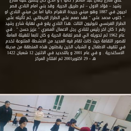
علي شارع جمال عبد الناصر ( حاليا ) و الذي كان يطلق عليه شارع
رشيد – فؤاد الاول – ثم طريق الحرية. وقد بني امام النادي قصر
اجيون في 1887 وهو مبني جريدة الاهرام حاليا اما عن مبني النادي او
" كلوب محمد علي " فقد صمم علي الطراز الايطالي ,تم تأثيثه على
الطراز الفرنسي نابوليون الثالث .هذا النادي يقع في نهاية شارع رشيد
رقم 1 كان اخر رئيس للنادي رجل الاعمال المصري " عزيز حسن " . في
عام 1962 تم تحويله الي قصر ثقافة الحرية و كان تابعا للهيئة العامة
لقصور الثقافة حيث كانت تقام فيه العديد من الانشطة المتنوعة تخدم
في تثقيف الاطفال و الشباب الذين يقطنون هذه المنطقة من مدينة
الاسكندرية . و في عام 2001 و بالتحديد في الاثنين 12 شعبان 1422
هـ - 29 اكتوبر2001 تم افتتاح المركز