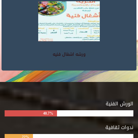
ورشه اشغال فنيه
الورش الفنية
40.7%
ندوات ثقافية
22%