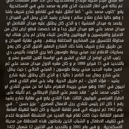
اما مبني مركز الحرية للإبداع بالأسكندرية كان احد اهم المنشات التي
تم بنائه في اطار التحديث الذي قام به محمد علي في الاسكندرية .
يقع "كلوب محمد علي " كما اطلق عليه في تقاطع شارع شريف باشا
( وهو حاليا شارع صلاح سالم ) وشارع رشيد الذي يصل الي الميدان (
يقصد به ميدان المنشية ) و الذي كان يطلق عليه ميدان القناصل او
ميدان محمد علي هو ميدان انيق جدا و قد خصصت قطع ارض لكل من
الانجليز والفرنسيين و اليونانيين والأرمن للبناء ولكن لم يكن هناك ايه
محاولة للتنسيق بين المشاريع المختلفة بينهم ، وفي نهاية الميدان و
عن طريق شارع شريف باشا ذلك الشارع الصغير الانيق الذي كان يعج
بساريات الاعلام نجد مبني برصة طوسون كما يري الكونت باتريس دي
زغيب الذي اوضح ان النادي انشئ في اواسط القرن التاسع عشر و
بالتحديد في 15 فبراير 1888 م و كان مقره الاول ميدان محمد علي ثم
اصبح مقره الجديد مبني برصة طوسون ( المبني الحالي ) حيث يطل
علي شارع جمال عبد الناصر ( حاليا ) و الذي كان يطلق عليه شارع
رشيد – فؤاد الاول – ثم طريق الحرية. وقد بني امام النادي قصر
اجيون في 1887 وهو مبني جريدة الاهرام حاليا اما عن مبني النادي او
" كلوب محمد علي " فقد صمم علي الطراز الايطالي ,تم تأثيثه على
الطراز الفرنسي نابوليون الثالث .هذا النادي يقع في نهاية شارع رشيد
رقم 1 كان اخر رئيس للنادي رجل الاعمال المصري " عزيز حسن " . في
عام 1962 تم تحويله الي قصر ثقافة الحرية و كان تابعا للهيئة العامة
لقصور الثقافة حيث كانت تقام فيه العديد من الانشطة المتنوعة تخدم
في تثقيف الاطفال و الشباب الذين يقطنون هذه المنطقة من مدينة
الاسكندرية . و في عام 2001 و بالتحديد في الاثنين 12 شعبان 1422