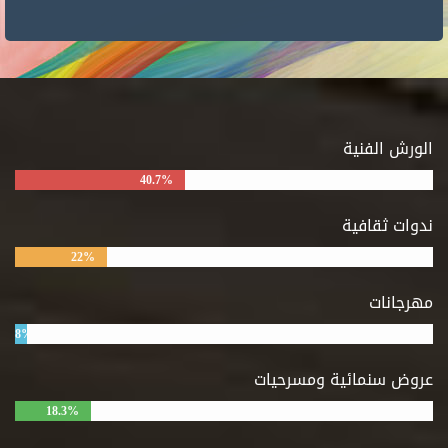
الورش الفنية
40.7%
ندوات ثقافية
22%
مهرجانات
8%
عروض سنمائية ومسرحيات
18.3%