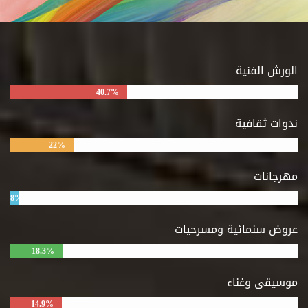
الورش الفنية
40.7%
ندوات ثقافية
22%
مهرجانات
8%
عروض سنمائية ومسرحيات
18.3%
موسيقى وغناء
14.9%