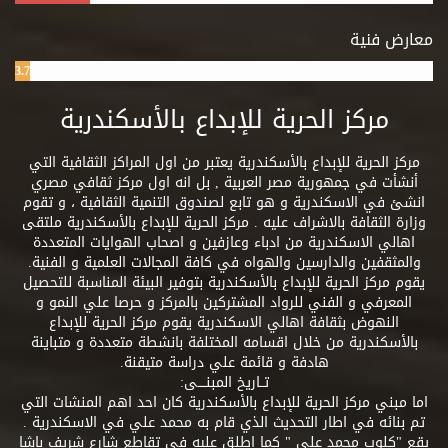
معارض فنية
3.7%
مركز الحرية للإبداع بالأسكندرية
مركز الحرية للإبداع بالأسكندرية يعتبر من اول المراكز الثقافية التي
أنشأت في جمهورية مصر العربية , بل انه اول مركز ثقافي مصري
انشئ في الاسكندرية و هو تابع لصندوق التنمية الثقافية ، و تقوم
وزارة الثقافة بالاشراف عليه . مركز الحرية للإبداع بالأسكندرية ملتقى
اهالي الاسكندرية من ادباء وعازفين و اصحاب الهوايات المتعددة
والمثقفين والدارسين والهواه في كافة المجالات العلمية و الفنية.
يقوم مركز الحرية للإبداع بالأسكندرية بتوفير البيئة المناسبة للتحصيل
المعرفي و الفني للرواد المشتركين بالمركز و حرصا علي النمو و
النهوض بثقافة اهالي الاسكندرية يقوم مركز الحرية للإبداع
بالأسكندرية من خلال اقسامه المختلفة بانشطة متعددة و متباينة
هادفة و قائمة علي دراسة متيقنة.
تــاريخ المبنــــى:
اما مبني مركز الحرية للإبداع بالأسكندرية كان احد اهم المنشات التي
تم بنائه في اطار التحديث الذي قام به محمد علي في الاسكندرية .
يقع "كلوب محمد علي " كما اطلق عليه في تقاطع شارع شريف باشا