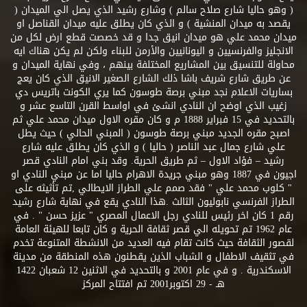
( وهو حاليا شارع صلاح سالم ) وشارع رشيد الذي يصل الي الميدان (
يقصد به ميدان المنشية ) و الذي كان يطلق عليه ميدان القناصل او
ميدان محمد علي هو ميدان انيق جدا و قد خصصت قطع ارض لكل من
الانجليز والفرنسيين و اليونانيين والأرمن للبناء ولكن لم يكن هناك ايه
محاولة للتنسيق بين المشاريع المختلفة بينهم ، وفي نهاية الميدان و
عن طريق شارع شريف باشا ذلك الشارع الصغير الانيق الذي كان يعج
بساريات الاعلام نجد مبني برصة طوسون كما يري الكونت باتريس دي
زغيب الذي اوضح ان النادي انشئ في اواسط القرن التاسع عشر و
بالتحديد في 15 فبراير 1888 م و كان مقره الاول ميدان محمد علي ثم
اصبح مقره الجديد مبني برصة طوسون ( المبني الحالي ) حيث يطل
علي شارع جمال عبد الناصر ( حاليا ) و الذي كان يطلق عليه شارع
رشيد – فؤاد الاول – ثم طريق الحرية. وقد بني امام النادي قصر
اجيون في 1887 وهو مبني جريدة الاهرام حاليا اما عن مبني النادي او
" كلوب محمد علي " فقد صمم علي الطراز الايطالي ,تم تأثيثه على
الطراز الفرنسي نابوليون الثالث .هذا النادي يقع في نهاية شارع رشيد
رقم 1 كان اخر رئيس للنادي رجل الاعمال المصري " عزيز حسن " . في
عام 1962 تم تحويله الي قصر ثقافة الحرية و كان تابعا للهيئة العامة
لقصور الثقافة حيث كانت تقام فيه العديد من الانشطة المتنوعة تخدم
في تثقيف الاطفال و الشباب الذين يقطنون هذه المنطقة من مدينة
الاسكندرية . و في عام 2001 و بالتحديد في الاثنين 12 شعبان 1422
هـ - 29 اكتوبر2001 تم افتتاح المركز