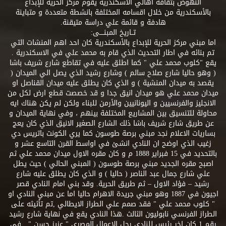
النهوض بثقافة اهالي الاسكندرية يقوم مركز الحرية للإبداع
بالأسكندرية من خلال اقسامه المختلفة بانشطة متعددة و متباينة
هادفة و قائمة علي دراسة متيقنة.
تــاريخ المبنــــى:
اما مبني مركز الحرية للإبداع بالأسكندرية كان احد اهم المنشات التي
تم بنائه في اطار التحديث الذي قام به محمد علي في الاسكندرية .
يقع "كلوب محمد علي " كما اطلق عليه في تقاطع شارع شريف باشا
( وهو حاليا شارع صلاح سالم ) وشارع رشيد الذي يصل الي الميدان (
يقصد به ميدان المنشية ) و الذي كان يطلق عليه ميدان القناصل او
ميدان محمد علي هو ميدان انيق جدا و قد خصصت قطع ارض لكل من
الانجليز والفرنسيين و اليونانيين والأرمن للبناء ولكن لم يكن هناك ايه
محاولة للتنسيق بين المشاريع المختلفة بينهم ، وفي نهاية الميدان و
عن طريق شارع شريف باشا ذلك الشارع الصغير الانيق الذي كان يعج
بساريات الاعلام نجد مبني برصة طوسون كما يري الكونت باتريس دي
زغيب الذي اوضح ان النادي انشئ في اواسط القرن التاسع عشر و
بالتحديد في 15 فبراير 1888 م و كان مقره الاول ميدان محمد علي ثم
اصبح مقره الجديد مبني برصة طوسون ( المبني الحالي ) حيث يطل
علي شارع جمال عبد الناصر ( حاليا ) و الذي كان يطلق عليه شارع
رشيد – فؤاد الاول – ثم طريق الحرية. وقد بني امام النادي قصر
اجيون في 1887 وهو مبني جريدة الاهرام حاليا اما عن مبني النادي او
" كلوب محمد علي " فقد صمم علي الطراز الايطالي ,تم تأثيثه على
الطراز الفرنسي نابوليون الثالث .هذا النادي يقع في نهاية شارع رشيد
رقم 1 كان اخر رئيس للنادي رجل الاعمال المصري " عزيز حسن " . في