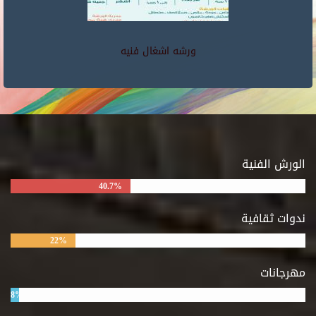
ورشه اشغال فنيه
الورش الفنية
40.7%
ندوات ثقافية
22%
مهرجانات
8%