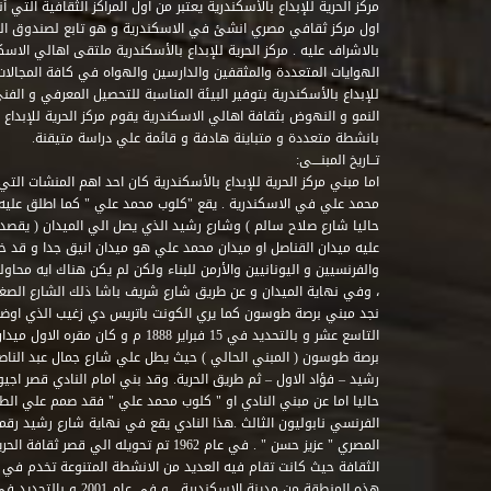
مركز الحرية للإبداع بالأسكندرية يعتبر من اول المراكز الثقافية التي
اول مركز ثقافي مصري انشئ في الاسكندرية و هو تابع لصندوق التنمي
بالاشراف عليه . مركز الحرية للإبداع بالأسكندرية ملتقى اهالي الاسك
الهوايات المتعددة والمثقفين والدارسين والهواه في كافة المجالات ا
للإبداع بالأسكندرية بتوفير البيئة المناسبة للتحصيل المعرفي و الفن
النمو و النهوض بثقافة اهالي الاسكندرية يقوم مركز الحرية للإبداع
بانشطة متعددة و متباينة هادفة و قائمة علي دراسة متيقنة.
تــاريخ المبنــــى:
اما مبني مركز الحرية للإبداع بالأسكندرية كان احد اهم المنشات التي
محمد علي في الاسكندرية . يقع "كلوب محمد علي " كما اطلق علي
حاليا شارع صلاح سالم ) وشارع رشيد الذي يصل الي الميدان ( يقصد 
عليه ميدان القناصل او ميدان محمد علي هو ميدان انيق جدا و قد 
والفرنسيين و اليونانيين والأرمن للبناء ولكن لم يكن هناك ايه محاو
، وفي نهاية الميدان و عن طريق شارع شريف باشا ذلك الشارع الصغير 
نجد مبني برصة طوسون كما يري الكونت باتريس دي زغيب الذي اوضح
التاسع عشر و بالتحديد في 15 فبراير 1888
برصة طوسون ( المبني الحالي ) حيث يطل علي شارع جمال عبد الناصر 
حاليا اما عن مبني النادي او " كلوب محمد علي " فقد صمم علي الطراز
المصري " عزيز حسن " . في عام 1962 تم تحويله ا
الثقافة حيث كانت تقام فيه العديد من الانشطة المتنوعة تخدم في 