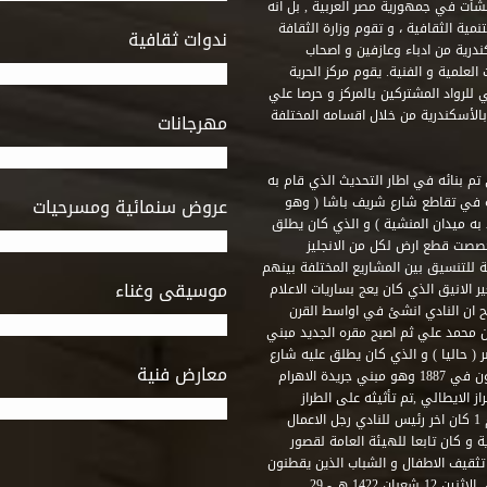
 أنشأت في جمهورية مصر العربية , بل انه
ة الثقافية ، و تقوم وزارة الثقافة
ندوات ثقافية
ندرية من ادباء وعازفين و اصحاب
لعلمية و الفنية. يقوم مركز الحرية
ي للرواد المشتركين بالمركز و حرصا علي
 بالأسكندرية من خلال اقسامه المختلفة
مهرجانات
 تم بنائه في اطار التحديث الذي قام به
ه في تقاطع شارع شريف باشا ( وهو
عروض سنمائية ومسرحيات
به ميدان المنشية ) و الذي كان يطلق
خصصت قطع ارض لكل من الانجليز
لة للتنسيق بين المشاريع المختلفة بينهم
موسيقى وغناء
الانيق الذي كان يعج بساريات الاعلام
 ان النادي انشئ في اواسط القرن
 م و كان مقره الاول ميدان محمد علي ثم اصبح مقره الجديد مبني
( حاليا ) و الذي كان يطلق عليه شارع
معارض فنية
رشيد – فؤاد الاول – ثم طريق الحرية. وقد بني امام النادي قصر اجيون في 1887 وهو مبني جريدة الاهرام
 الايطالي ,تم تأثيثه على الطراز
الفرنسي نابوليون الثالث .هذا النادي يقع في نهاية شارع رشيد رقم 1 كان اخر رئيس للنادي رجل الاعمال
لي قصر ثقافة الحرية و كان تابعا للهيئة العامة لقصور
تثقيف الاطفال و الشباب الذين يقطنون
هذه المنطقة من مدينة الاسكندرية . و في عام 2001 و بالتحديد في الاثنين 12 شعبان 1422 هـ - 29