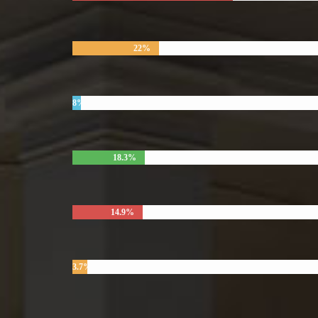
22%
8%
18.3%
14.9%
3.7%