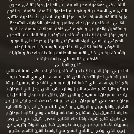
أنشأت في جمهورية مصر العربية , بل انه اول مركز ثقافي مصري
انشئ في الاسكندرية و هو تابع لصندوق التنمية الثقافية ، و تقوم
وزارة الثقافة بالاشراف عليه . مركز الحرية للإبداع بالأسكندرية ملتقى
اهالي الاسكندرية من ادباء وعازفين و اصحاب الهوايات المتعددة
والمثقفين والدارسين والهواه في كافة المجالات العلمية و الفنية.
يقوم مركز الحرية للإبداع بالأسكندرية بتوفير البيئة المناسبة للتحصيل
المعرفي و الفني للرواد المشتركين بالمركز و حرصا علي النمو و
النهوض بثقافة اهالي الاسكندرية يقوم مركز الحرية للإبداع
بالأسكندرية من خلال اقسامه المختلفة بانشطة متعددة و متباينة
هادفة و قائمة علي دراسة متيقنة.
تــاريخ المبنــــى:
اما مبني مركز الحرية للإبداع بالأسكندرية كان احد اهم المنشات التي
تم بنائه في اطار التحديث الذي قام به محمد علي في الاسكندرية .
يقع "كلوب محمد علي " كما اطلق عليه في تقاطع شارع شريف باشا
( وهو حاليا شارع صلاح سالم ) وشارع رشيد الذي يصل الي الميدان (
يقصد به ميدان المنشية ) و الذي كان يطلق عليه ميدان القناصل او
ميدان محمد علي هو ميدان انيق جدا و قد خصصت قطع ارض لكل من
الانجليز والفرنسيين و اليونانيين والأرمن للبناء ولكن لم يكن هناك ايه
محاولة للتنسيق بين المشاريع المختلفة بينهم ، وفي نهاية الميدان و
عن طريق شارع شريف باشا ذلك الشارع الصغير الانيق الذي كان يعج
بساريات الاعلام نجد مبني برصة طوسون كما يري الكونت باتريس دي
زغيب الذي اوضح ان النادي انشئ في اواسط القرن التاسع عشر و