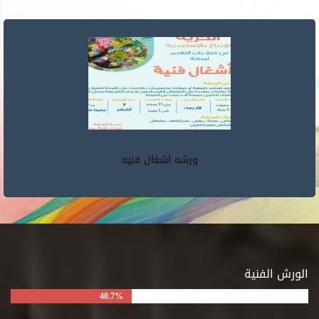
ورشه اشغال فنيه
الورش الفنية
40.7%