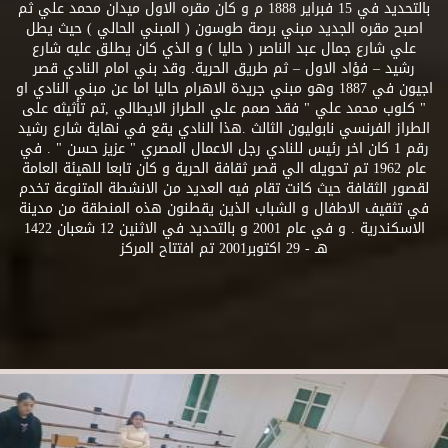
بالتحديد في 15 فبراير 1888 م و كان مقره الاول ميدان محمد علي ثم
اصبح مقره الجديد مبني برصة طوسون ( المبني الحالي ) حيث يطل
علي شارع جمال عبد الناصر ( حاليا ) و الذي كان يطلق عليه شارع
رشيد – فؤاد الاول – ثم طريق الحرية. وقد بني امام النادي قصر
اجيون في 1887 وهو مبني جريدة الاهرام حاليا اما عن مبني النادي او
" كلوب محمد علي " فقد صمم علي الطراز الايطالي ,تم تأثيثه على
الطراز الفرنسي نابوليون الثالث .هذا النادي يقع في نهاية شارع رشيد
رقم 1 كان اخر رئيس للنادي رجل الاعمال المصري " عزيز حسن " . في
عام 1962 تم تحويله الي قصر ثقافة الحرية و كان تابعا للهيئة العامة
لقصور الثقافة حيث كانت تقام فيه العديد من الانشطة المتنوعة تخدم
في تثقيف الاطفال و الشباب الذين يقطنون هذه المنطقة من مدينة
الاسكندرية . و في عام 2001 و بالتحديد في الاثنين 12 شعبان 1422
هـ - 29 اكتوبر2001 تم افتتاح المركز