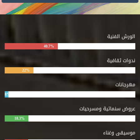
الورش الفنية
40.7%
ندوات ثقافية
22%
مهرجانات
8%
عروض سنمائية ومسرحيات
18.3%
موسيقى وغناء