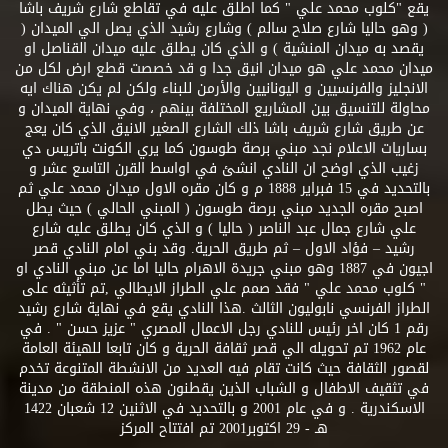
يقع "كلوب محمد علي " كما اطلق عليه في تقاطع شارع شريف باشا
( وهو حاليا شارع صلاح سالم ) وشارع رشيد الذي يصل الي الميدان (
يقصد به ميدان المنشية ) و الذي كان يطلق عليه ميدان القناصل او
ميدان محمد علي هو ميدان انيق جدا و قد خصصت قطع ارض لكل من
الانجليز والفرنسيين و اليونانيين والأرمن للبناء ولكن لم يكن هناك ايه
محاولة للتنسيق بين المشاريع المختلفة بينهم ، وفي نهاية الميدان و
عن طريق شارع شريف باشا ذلك الشارع الصغير الانيق الذي كان يعج
بساريات الاعلام نجد مبني برصة طوسون كما يري الكونت باتريس دي
زغيب الذي اوضح ان النادي انشئ في اواسط القرن التاسع عشر و
بالتحديد في 15 فبراير 1888 م و كان مقره الاول ميدان محمد علي ثم
اصبح مقره الجديد مبني برصة طوسون ( المبني الحالي ) حيث يطل
علي شارع جمال عبد الناصر ( حاليا ) و الذي كان يطلق عليه شارع
رشيد – فؤاد الاول – ثم طريق الحرية. وقد بني امام النادي قصر
اجيون في 1887 وهو مبني جريدة الاهرام حاليا اما عن مبني النادي او
" كلوب محمد علي " فقد صمم علي الطراز الايطالي ,تم تأثيثه على
الطراز الفرنسي نابوليون الثالث .هذا النادي يقع في نهاية شارع رشيد
رقم 1 كان اخر رئيس للنادي رجل الاعمال المصري " عزيز حسن " . في
عام 1962 تم تحويله الي قصر ثقافة الحرية و كان تابعا للهيئة العامة
لقصور الثقافة حيث كانت تقام فيه العديد من الانشطة المتنوعة تخدم
في تثقيف الاطفال و الشباب الذين يقطنون هذه المنطقة من مدينة
الاسكندرية . و في عام 2001 و بالتحديد في الاثنين 12 شعبان 1422
هـ - 29 اكتوبر2001 تم افتتاح المركز