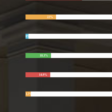
22%
8%
18.3%
14.9%
3.7%