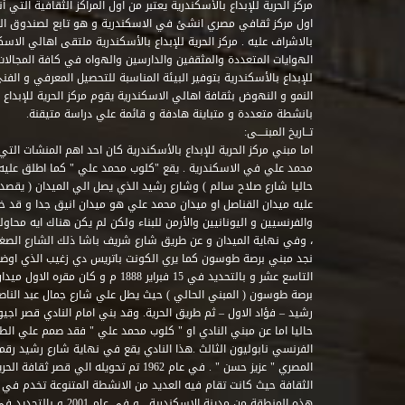
مركز الحرية للإبداع بالأسكندرية يعتبر من اول المراكز الثقافية التي
اول مركز ثقافي مصري انشئ في الاسكندرية و هو تابع لصندوق التنمي
بالاشراف عليه . مركز الحرية للإبداع بالأسكندرية ملتقى اهالي الاسك
الهوايات المتعددة والمثقفين والدارسين والهواه في كافة المجالات ا
للإبداع بالأسكندرية بتوفير البيئة المناسبة للتحصيل المعرفي و الفن
النمو و النهوض بثقافة اهالي الاسكندرية يقوم مركز الحرية للإبداع
بانشطة متعددة و متباينة هادفة و قائمة علي دراسة متيقنة.
تــاريخ المبنــــى:
اما مبني مركز الحرية للإبداع بالأسكندرية كان احد اهم المنشات التي
محمد علي في الاسكندرية . يقع "كلوب محمد علي " كما اطلق علي
حاليا شارع صلاح سالم ) وشارع رشيد الذي يصل الي الميدان ( يقصد 
عليه ميدان القناصل او ميدان محمد علي هو ميدان انيق جدا و قد 
والفرنسيين و اليونانيين والأرمن للبناء ولكن لم يكن هناك ايه محاو
، وفي نهاية الميدان و عن طريق شارع شريف باشا ذلك الشارع الصغير 
نجد مبني برصة طوسون كما يري الكونت باتريس دي زغيب الذي اوضح
التاسع عشر و بالتحديد في 15 فبراير 1888
برصة طوسون ( المبني الحالي ) حيث يطل علي شارع جمال عبد الناصر 
حاليا اما عن مبني النادي او " كلوب محمد علي " فقد صمم علي الطراز
المصري " عزيز حسن " . في عام 1962 تم تحويله ا
الثقافة حيث كانت تقام فيه العديد من الانشطة المتنوعة تخدم في 