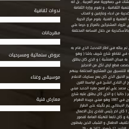
 أنشأت في جمهورية مصر العربية , بل انه
ة الثقافية ، و تقوم وزارة الثقافة
ندوات ثقافية
ندرية من ادباء وعازفين و اصحاب
لعلمية و الفنية. يقوم مركز الحرية
ي للرواد المشتركين بالمركز و حرصا علي
 بالأسكندرية من خلال اقسامه المختلفة
مهرجانات
 تم بنائه في اطار التحديث الذي قام به
ه في تقاطع شارع شريف باشا ( وهو
عروض سنمائية ومسرحيات
به ميدان المنشية ) و الذي كان يطلق
خصصت قطع ارض لكل من الانجليز
لة للتنسيق بين المشاريع المختلفة بينهم
موسيقى وغناء
الانيق الذي كان يعج بساريات الاعلام
 ان النادي انشئ في اواسط القرن
 م و كان مقره الاول ميدان محمد علي ثم اصبح مقره الجديد مبني
( حاليا ) و الذي كان يطلق عليه شارع
معارض فنية
رشيد – فؤاد الاول – ثم طريق الحرية. وقد بني امام النادي قصر اجيون في 1887 وهو مبني جريدة الاهرام
 الايطالي ,تم تأثيثه على الطراز
الفرنسي نابوليون الثالث .هذا النادي يقع في نهاية شارع رشيد رقم 1 كان اخر رئيس للنادي رجل الاعمال
لي قصر ثقافة الحرية و كان تابعا للهيئة العامة لقصور
تثقيف الاطفال و الشباب الذين يقطنون
هذه المنطقة من مدينة الاسكندرية . و في عام 2001 و بالتحديد في الاثنين 12 شعبان 1422 هـ - 29