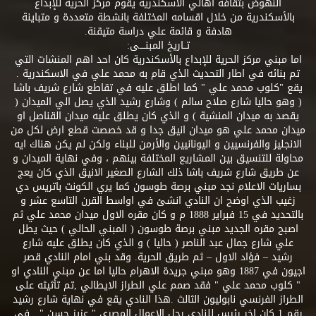
النهوض بثقافة اهالي الاسكندرية يقوم مركز الحرية للإبداع
بالأسكندرية من خلال اقسامه المختلفة بانشطة متعددة و متباينة
هادفة و قائمة علي دراسة متيقنة.
تــاريخ المبنــــى:
اما مبني مركز الحرية للإبداع بالأسكندرية كان احد اهم المنشات التي
تم بنائه في اطار التحديث الذي قام به محمد علي في الاسكندرية .
يقع "كلوب محمد علي " كما اطلق عليه في تقاطع شارع شريف باشا
( وهو حاليا شارع صلاح سالم ) وشارع رشيد الذي يصل الي الميدان (
يقصد به ميدان المنشية ) و الذي كان يطلق عليه ميدان القناصل او
ميدان محمد علي هو ميدان انيق جدا و قد خصصت قطع ارض لكل من
الانجليز والفرنسيين و اليونانيين والأرمن للبناء ولكن لم يكن هناك ايه
محاولة للتنسيق بين المشاريع المختلفة بينهم ، وفي نهاية الميدان و
عن طريق شارع شريف باشا ذلك الشارع الصغير الانيق الذي كان يعج
بساريات الاعلام نجد مبني برصة طوسون كما يري الكونت باتريس دي
زغيب الذي اوضح ان النادي انشئ في اواسط القرن التاسع عشر و
بالتحديد في 15 فبراير 1888 م و كان مقره الاول ميدان محمد علي ثم
اصبح مقره الجديد مبني برصة طوسون ( المبني الحالي ) حيث يطل
علي شارع جمال عبد الناصر ( حاليا ) و الذي كان يطلق عليه شارع
رشيد – فؤاد الاول – ثم طريق الحرية. وقد بني امام النادي قصر
اجيون في 1887 وهو مبني جريدة الاهرام حاليا اما عن مبني النادي او
" كلوب محمد علي " فقد صمم علي الطراز الايطالي ,تم تأثيثه على
الطراز الفرنسي نابوليون الثالث .هذا النادي يقع في نهاية شارع رشيد
رقم 1 كان اخر رئيس للنادي رجل الاعمال المصري " عزيز حسن " . في