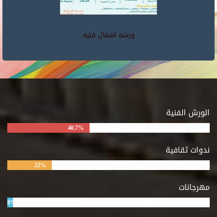
ورشه اشغال فنيه
الورش الفنية
40.7%
ندوات ثقافية
22%
مهرجانات
8%