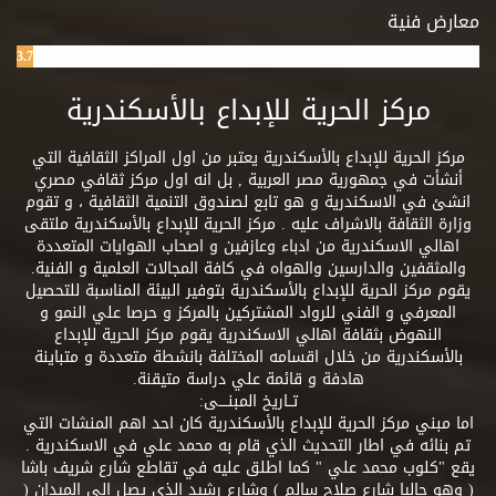
معارض فنية
3.7%
مركز الحرية للإبداع بالأسكندرية
مركز الحرية للإبداع بالأسكندرية يعتبر من اول المراكز الثقافية التي
أنشأت في جمهورية مصر العربية , بل انه اول مركز ثقافي مصري
انشئ في الاسكندرية و هو تابع لصندوق التنمية الثقافية ، و تقوم
وزارة الثقافة بالاشراف عليه . مركز الحرية للإبداع بالأسكندرية ملتقى
اهالي الاسكندرية من ادباء وعازفين و اصحاب الهوايات المتعددة
والمثقفين والدارسين والهواه في كافة المجالات العلمية و الفنية.
يقوم مركز الحرية للإبداع بالأسكندرية بتوفير البيئة المناسبة للتحصيل
المعرفي و الفني للرواد المشتركين بالمركز و حرصا علي النمو و
النهوض بثقافة اهالي الاسكندرية يقوم مركز الحرية للإبداع
بالأسكندرية من خلال اقسامه المختلفة بانشطة متعددة و متباينة
هادفة و قائمة علي دراسة متيقنة.
تــاريخ المبنــــى:
اما مبني مركز الحرية للإبداع بالأسكندرية كان احد اهم المنشات التي
تم بنائه في اطار التحديث الذي قام به محمد علي في الاسكندرية .
يقع "كلوب محمد علي " كما اطلق عليه في تقاطع شارع شريف باشا
( وهو حاليا شارع صلاح سالم ) وشارع رشيد الذي يصل الي الميدان (