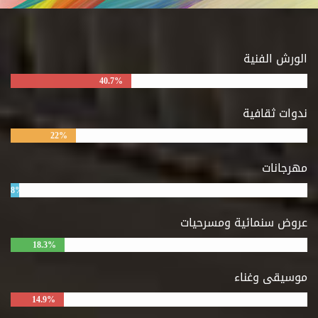
الورش الفنية
40.7%
ندوات ثقافية
22%
مهرجانات
8%
عروض سنمائية ومسرحيات
18.3%
موسيقى وغناء
14.9%