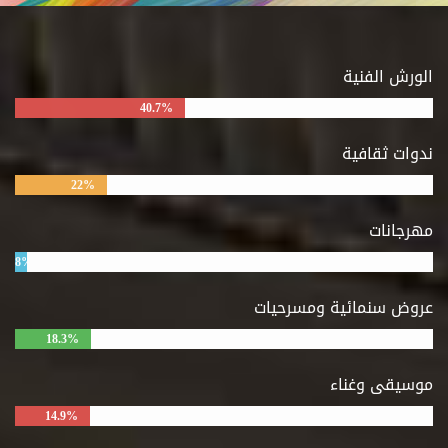
الورش الفنية
40.7%
ندوات ثقافية
22%
مهرجانات
8%
عروض سنمائية ومسرحيات
18.3%
موسيقى وغناء
14.9%