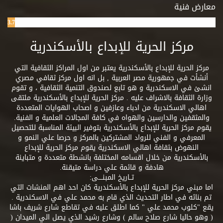
معارض فنية
3.7%
مركز الحرية للإبداع بالأسكندرية
مركز الحرية للإبداع بالأسكندرية يعتبر من اول المراكز الثقافية التي
أنشأت في جمهورية مصر العربية , بل انه اول مركز ثقافي مصري
انشئ في الاسكندرية و هو تابع لصندوق التنمية الثقافية ، و تقوم
وزارة الثقافة بالاشراف عليه . مركز الحرية للإبداع بالأسكندرية ملتقى
اهالي الاسكندرية من ادباء وعازفين و اصحاب الهوايات المتعددة
والمثقفين والدارسين والهواه في كافة المجالات العلمية و الفنية.
يقوم مركز الحرية للإبداع بالأسكندرية بتوفير البيئة المناسبة للتحصيل
المعرفي و الفني للرواد المشتركين بالمركز و حرصا علي النمو و
النهوض بثقافة اهالي الاسكندرية يقوم مركز الحرية للإبداع
بالأسكندرية من خلال اقسامه المختلفة بانشطة متعددة و متباينة
هادفة و قائمة علي دراسة متيقنة.
تــاريخ المبنــــى:
اما مبني مركز الحرية للإبداع بالأسكندرية كان احد اهم المنشات التي
تم بنائه في اطار التحديث الذي قام به محمد علي في الاسكندرية .
يقع "كلوب محمد علي " كما اطلق عليه في تقاطع شارع شريف باشا
( وهو حاليا شارع صلاح سالم ) وشارع رشيد الذي يصل الي الميدان (