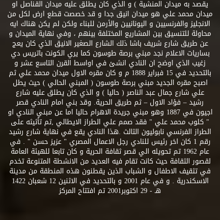
يقصد به ميدان المنشية ) و الذي كان يطلق عليه ميدان القناصل او
ميدان محمد علي هو ميدان انيق جدا و قد خصصت قطع ارض لكل من
الانجليز والفرنسيين و اليونانيين والأرمن للبناء ولكن لم يكن هناك ايه
محاولة للتنسيق بين المشاريع المختلفة بينهم ، وفي نهاية الميدان و
عن طريق شارع شريف باشا ذلك الشارع الصغير الانيق الذي كان يعج
بساريات الاعلام نجد مبني برصة طوسون كما يري الكونت باتريس دي
زغيب الذي اوضح ان النادي انشئ في اواسط القرن التاسع عشر و
بالتحديد في 15 فبراير 1888 م و كان مقره الاول ميدان محمد علي ثم
اصبح مقره الجديد مبني برصة طوسون ( المبني الحالي ) حيث يطل
علي شارع جمال عبد الناصر ( حاليا ) و الذي كان يطلق عليه شارع
رشيد – فؤاد الاول – ثم طريق الحرية. وقد بني امام النادي قصر
اجيون في 1887 وهو مبني جريدة الاهرام حاليا اما عن مبني النادي او
" كلوب محمد علي " فقد صمم علي الطراز الايطالي ,تم تأثيثه على
الطراز الفرنسي نابوليون الثالث .هذا النادي يقع في نهاية شارع رشيد
رقم 1 كان اخر رئيس للنادي رجل الاعمال المصري " عزيز حسن " . في
عام 1962 تم تحويله الي قصر ثقافة الحرية و كان تابعا للهيئة العامة
لقصور الثقافة حيث كانت تقام فيه العديد من الانشطة المتنوعة تخدم
في تثقيف الاطفال و الشباب الذين يقطنون هذه المنطقة من مدينة
الاسكندرية . و في عام 2001 و بالتحديد في الاثنين 12 شعبان 1422
هـ - 29 اكتوبر2001 تم افتتاح المركز