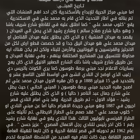
تــاريخ المبنــــى:
اما مبني مركز الحرية للإبداع بالأسكندرية كان احد اهم المنشات التي
تم بنائه في اطار التحديث الذي قام به محمد علي في الاسكندرية .
يقع "كلوب محمد علي " كما اطلق عليه في تقاطع شارع شريف باشا
( وهو حاليا شارع صلاح سالم ) وشارع رشيد الذي يصل الي الميدان (
يقصد به ميدان المنشية ) و الذي كان يطلق عليه ميدان القناصل او
ميدان محمد علي هو ميدان انيق جدا و قد خصصت قطع ارض لكل من
الانجليز والفرنسيين و اليونانيين والأرمن للبناء ولكن لم يكن هناك ايه
محاولة للتنسيق بين المشاريع المختلفة بينهم ، وفي نهاية الميدان و
عن طريق شارع شريف باشا ذلك الشارع الصغير الانيق الذي كان يعج
بساريات الاعلام نجد مبني برصة طوسون كما يري الكونت باتريس دي
زغيب الذي اوضح ان النادي انشئ في اواسط القرن التاسع عشر و
بالتحديد في 15 فبراير 1888 م و كان مقره الاول ميدان محمد علي ثم
اصبح مقره الجديد مبني برصة طوسون ( المبني الحالي ) حيث يطل
علي شارع جمال عبد الناصر ( حاليا ) و الذي كان يطلق عليه شارع
رشيد – فؤاد الاول – ثم طريق الحرية. وقد بني امام النادي قصر
اجيون في 1887 وهو مبني جريدة الاهرام حاليا اما عن مبني النادي او
" كلوب محمد علي " فقد صمم علي الطراز الايطالي ,تم تأثيثه على
الطراز الفرنسي نابوليون الثالث .هذا النادي يقع في نهاية شارع رشيد
رقم 1 كان اخر رئيس للنادي رجل الاعمال المصري " عزيز حسن " . في
عام 1962 تم تحويله الي قصر ثقافة الحرية و كان تابعا للهيئة العامة
لقصور الثقافة حيث كانت تقام فيه العديد من الانشطة المتنوعة تخدم