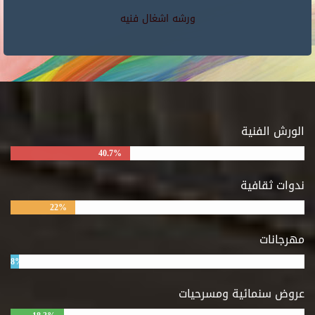
ورشه اشغال فنيه
الورش الفنية
40.7%
ندوات ثقافية
22%
مهرجانات
8%
عروض سنمائية ومسرحيات