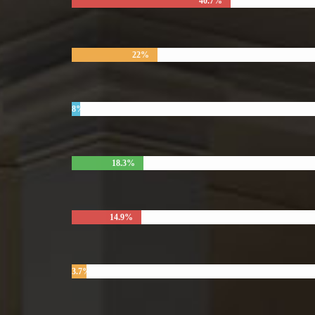
40.7%
22%
8%
18.3%
14.9%
3.7%