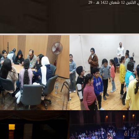
هذه المنطقة من مدينة الاسكندرية . و في عام 2001 و بالتحديد في الاثنين 12 شعبان 1422 هـ - 29