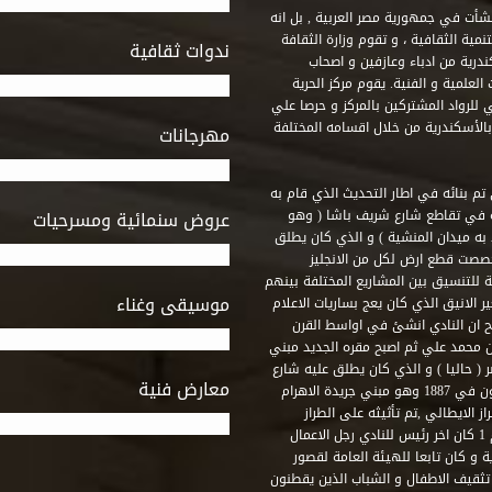
 أنشأت في جمهورية مصر العربية , بل انه
ة الثقافية ، و تقوم وزارة الثقافة
ندوات ثقافية
ندرية من ادباء وعازفين و اصحاب
لعلمية و الفنية. يقوم مركز الحرية
ي للرواد المشتركين بالمركز و حرصا علي
 بالأسكندرية من خلال اقسامه المختلفة
مهرجانات
 تم بنائه في اطار التحديث الذي قام به
ه في تقاطع شارع شريف باشا ( وهو
عروض سنمائية ومسرحيات
به ميدان المنشية ) و الذي كان يطلق
خصصت قطع ارض لكل من الانجليز
لة للتنسيق بين المشاريع المختلفة بينهم
موسيقى وغناء
الانيق الذي كان يعج بساريات الاعلام
 ان النادي انشئ في اواسط القرن
 م و كان مقره الاول ميدان محمد علي ثم اصبح مقره الجديد مبني
( حاليا ) و الذي كان يطلق عليه شارع
معارض فنية
رشيد – فؤاد الاول – ثم طريق الحرية. وقد بني امام النادي قصر اجيون في 1887 وهو مبني جريدة الاهرام
 الايطالي ,تم تأثيثه على الطراز
الفرنسي نابوليون الثالث .هذا النادي يقع في نهاية شارع رشيد رقم 1 كان اخر رئيس للنادي رجل الاعمال
لي قصر ثقافة الحرية و كان تابعا للهيئة العامة لقصور
تثقيف الاطفال و الشباب الذين يقطنون