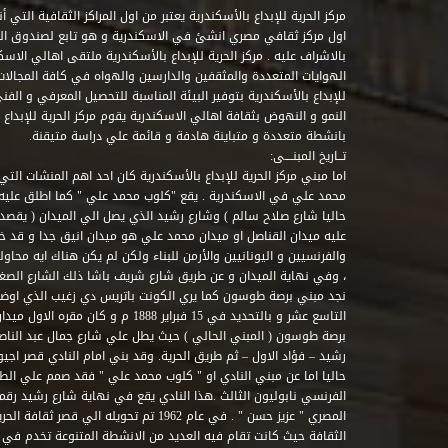
مركز الحرية للإبداع بالأسكندرية يعتبر من اول المراكز الثقافية التي
اول مركز ثقافي مصري انشئ في الاسكندرية و هو تابع لصندوق التنمي
بالاشراف عليه . مركز الحرية للإبداع بالأسكندرية ملتقى اهالي الاسك
الهوايات المتعددة والمثقفين والدارسين والهواه في كافة المجالات ا
للإبداع بالأسكندرية بتوفير البيئة المناسبة للتحصيل المعرفي و الفن
النمو و النهوض بثقافة اهالي الاسكندرية يقوم مركز الحرية للإبداع
بانشطة متعددة و متباينة هادفة و قائمة علي دراسة متيقنة.
تــاريخ المبنــــى:
اما مبني مركز الحرية للإبداع بالأسكندرية كان احد اهم المنشات التي
محمد علي في الاسكندرية . يقع "كلوب محمد علي " كما اطلق علي
حاليا شارع صلاح سالم ) وشارع رشيد الذي يصل الي الميدان ( يقصد 
عليه ميدان القناصل او ميدان محمد علي هو ميدان انيق جدا و قد 
والفرنسيين و اليونانيين والأرمن للبناء ولكن لم يكن هناك ايه محاو
، وفي نهاية الميدان و عن طريق شارع شريف باشا ذلك الشارع الصغير 
نجد مبني برصة طوسون كما يري الكونت باتريس دي زغيب الذي اوضح
التاسع عشر و بالتحديد في 15 فبراير 1888
برصة طوسون ( المبني الحالي ) حيث يطل علي شارع جمال عبد الناصر 
حاليا اما عن مبني النادي او " كلوب محمد علي " فقد صمم علي الطراز
المصري " عزيز حسن " . في عام 1962 تم تحويله ا
الثقافة حيث كانت تقام فيه العديد من الانشطة المتنوعة تخدم في 