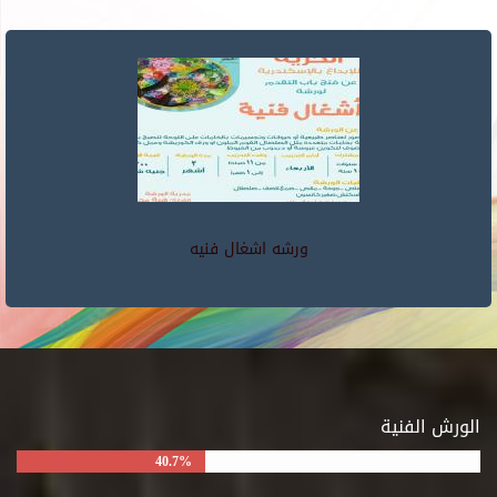
ورشه اشغال فنيه
الورش الفنية
40.7%