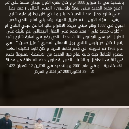
بالتحديد في 15 فبراير 1888 م و كان مقره الاول ميدان محمد علي ثم
اصبح مقره الجديد مبني برصة طوسون ( المبني الحالي ) حيث يطل
علي شارع جمال عبد الناصر ( حاليا ) و الذي كان يطلق عليه شارع
رشيد – فؤاد الاول – ثم طريق الحرية. وقد بني امام النادي قصر
اجيون في 1887 وهو مبني جريدة الاهرام حاليا اما عن مبني النادي او
" كلوب محمد علي " فقد صمم علي الطراز الايطالي ,تم تأثيثه على
الطراز الفرنسي نابوليون الثالث .هذا النادي يقع في نهاية شارع رشيد
رقم 1 كان اخر رئيس للنادي رجل الاعمال المصري " عزيز حسن " . في
عام 1962 تم تحويله الي قصر ثقافة الحرية و كان تابعا للهيئة العامة
لقصور الثقافة حيث كانت تقام فيه العديد من الانشطة المتنوعة تخدم
في تثقيف الاطفال و الشباب الذين يقطنون هذه المنطقة من مدينة
الاسكندرية . و في عام 2001 و بالتحديد في الاثنين 12 شعبان 1422
هـ - 29 اكتوبر2001 تم افتتاح المركز