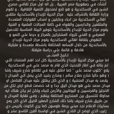
أنشأت في جمهورية مصر العربية , بل انه اول مركز ثقافي مصري
انشئ في الاسكندرية و هو تابع لصندوق التنمية الثقافية ، و تقوم
وزارة الثقافة بالاشراف عليه . مركز الحرية للإبداع بالأسكندرية ملتقى
اهالي الاسكندرية من ادباء وعازفين و اصحاب الهوايات المتعددة
والمثقفين والدارسين والهواه في كافة المجالات العلمية و الفنية.
يقوم مركز الحرية للإبداع بالأسكندرية بتوفير البيئة المناسبة للتحصيل
المعرفي و الفني للرواد المشتركين بالمركز و حرصا علي النمو و
النهوض بثقافة اهالي الاسكندرية يقوم مركز الحرية للإبداع
بالأسكندرية من خلال اقسامه المختلفة بانشطة متعددة و متباينة
هادفة و قائمة علي دراسة متيقنة.
تــاريخ المبنــــى:
اما مبني مركز الحرية للإبداع بالأسكندرية كان احد اهم المنشات التي
تم بنائه في اطار التحديث الذي قام به محمد علي في الاسكندرية .
يقع "كلوب محمد علي " كما اطلق عليه في تقاطع شارع شريف باشا
( وهو حاليا شارع صلاح سالم ) وشارع رشيد الذي يصل الي الميدان (
يقصد به ميدان المنشية ) و الذي كان يطلق عليه ميدان القناصل او
ميدان محمد علي هو ميدان انيق جدا و قد خصصت قطع ارض لكل من
الانجليز والفرنسيين و اليونانيين والأرمن للبناء ولكن لم يكن هناك ايه
محاولة للتنسيق بين المشاريع المختلفة بينهم ، وفي نهاية الميدان و
عن طريق شارع شريف باشا ذلك الشارع الصغير الانيق الذي كان يعج
بساريات الاعلام نجد مبني برصة طوسون كما يري الكونت باتريس دي
زغيب الذي اوضح ان النادي انشئ في اواسط القرن التاسع عشر و