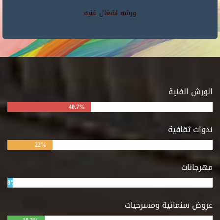
ورشه اشغال فنيه
الورش الفنية
40.7%
ندوات ثقافية
22%
مهرجانات
8%
عروض سنمائية ومسرحيات