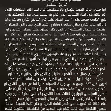
تــاريخ المبنــــى:
اما مبني مركز الحرية للإبداع بالأسكندرية كان احد اهم المنشات التي
تم بنائه في اطار التحديث الذي قام به محمد علي في الاسكندرية .
يقع "كلوب محمد علي " كما اطلق عليه في تقاطع شارع شريف باشا
( وهو حاليا شارع صلاح سالم ) وشارع رشيد الذي يصل الي الميدان (
يقصد به ميدان المنشية ) و الذي كان يطلق عليه ميدان القناصل او
ميدان محمد علي هو ميدان انيق جدا و قد خصصت قطع ارض لكل من
الانجليز والفرنسيين و اليونانيين والأرمن للبناء ولكن لم يكن هناك ايه
محاولة للتنسيق بين المشاريع المختلفة بينهم ، وفي نهاية الميدان و
عن طريق شارع شريف باشا ذلك الشارع الصغير الانيق الذي كان يعج
بساريات الاعلام نجد مبني برصة طوسون كما يري الكونت باتريس دي
زغيب الذي اوضح ان النادي انشئ في اواسط القرن التاسع عشر و
بالتحديد في 15 فبراير 1888 م و كان مقره الاول ميدان محمد علي ثم
اصبح مقره الجديد مبني برصة طوسون ( المبني الحالي ) حيث يطل
علي شارع جمال عبد الناصر ( حاليا ) و الذي كان يطلق عليه شارع
رشيد – فؤاد الاول – ثم طريق الحرية. وقد بني امام النادي قصر
اجيون في 1887 وهو مبني جريدة الاهرام حاليا اما عن مبني النادي او
" كلوب محمد علي " فقد صمم علي الطراز الايطالي ,تم تأثيثه على
الطراز الفرنسي نابوليون الثالث .هذا النادي يقع في نهاية شارع رشيد
رقم 1 كان اخر رئيس للنادي رجل الاعمال المصري " عزيز حسن " . في
عام 1962 تم تحويله الي قصر ثقافة الحرية و كان تابعا للهيئة العامة
لقصور الثقافة حيث كانت تقام فيه العديد من الانشطة المتنوعة تخدم