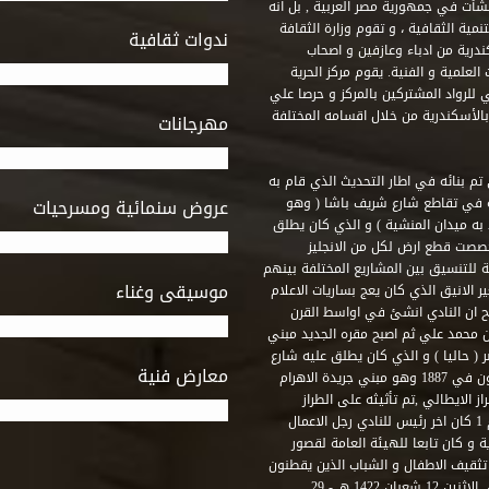
 أنشأت في جمهورية مصر العربية , بل انه
ة الثقافية ، و تقوم وزارة الثقافة
ندوات ثقافية
ندرية من ادباء وعازفين و اصحاب
لعلمية و الفنية. يقوم مركز الحرية
ي للرواد المشتركين بالمركز و حرصا علي
 بالأسكندرية من خلال اقسامه المختلفة
مهرجانات
 تم بنائه في اطار التحديث الذي قام به
ه في تقاطع شارع شريف باشا ( وهو
عروض سنمائية ومسرحيات
به ميدان المنشية ) و الذي كان يطلق
خصصت قطع ارض لكل من الانجليز
لة للتنسيق بين المشاريع المختلفة بينهم
موسيقى وغناء
الانيق الذي كان يعج بساريات الاعلام
 ان النادي انشئ في اواسط القرن
 م و كان مقره الاول ميدان محمد علي ثم اصبح مقره الجديد مبني
( حاليا ) و الذي كان يطلق عليه شارع
معارض فنية
رشيد – فؤاد الاول – ثم طريق الحرية. وقد بني امام النادي قصر اجيون في 1887 وهو مبني جريدة الاهرام
 الايطالي ,تم تأثيثه على الطراز
الفرنسي نابوليون الثالث .هذا النادي يقع في نهاية شارع رشيد رقم 1 كان اخر رئيس للنادي رجل الاعمال
لي قصر ثقافة الحرية و كان تابعا للهيئة العامة لقصور
تثقيف الاطفال و الشباب الذين يقطنون
هذه المنطقة من مدينة الاسكندرية . و في عام 2001 و بالتحديد في الاثنين 12 شعبان 1422 هـ - 29