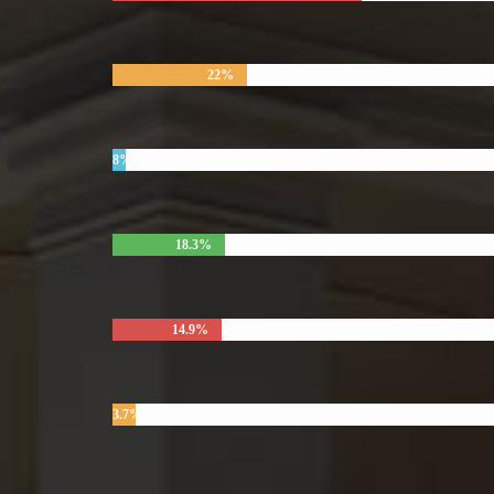
22%
8%
18.3%
14.9%
3.7%