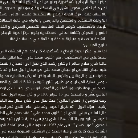
مركز الحرية للإبداع بالأسكندرية يعتبر من اول المراكز الثقافية التي
اول مركز ثقافي مصري انشئ في الاسكندرية و هو تابع لصندوق التنمي
بالاشراف عليه . مركز الحرية للإبداع بالأسكندرية ملتقى اهالي الاسك
الهوايات المتعددة والمثقفين والدارسين والهواه في كافة المجالات ا
للإبداع بالأسكندرية بتوفير البيئة المناسبة للتحصيل المعرفي و الفن
النمو و النهوض بثقافة اهالي الاسكندرية يقوم مركز الحرية للإبداع
بانشطة متعددة و متباينة هادفة و قائمة علي دراسة متيقنة.
تــاريخ المبنــــى:
اما مبني مركز الحرية للإبداع بالأسكندرية كان احد اهم المنشات التي
محمد علي في الاسكندرية . يقع "كلوب محمد علي " كما اطلق علي
حاليا شارع صلاح سالم ) وشارع رشيد الذي يصل الي الميدان ( يقصد 
عليه ميدان القناصل او ميدان محمد علي هو ميدان انيق جدا و قد 
والفرنسيين و اليونانيين والأرمن للبناء ولكن لم يكن هناك ايه محاو
، وفي نهاية الميدان و عن طريق شارع شريف باشا ذلك الشارع الصغير 
نجد مبني برصة طوسون كما يري الكونت باتريس دي زغيب الذي اوضح
التاسع عشر و بالتحديد في 15 فبراير 1888
برصة طوسون ( المبني الحالي ) حيث يطل علي شارع جمال عبد الناصر 
حاليا اما عن مبني النادي او " كلوب محمد علي " فقد صمم علي الطراز
المصري " عزيز حسن " . في عام 1962 تم تحويله ا
الثقافة حيث كانت تقام فيه العديد من الانشطة المتنوعة تخدم في 