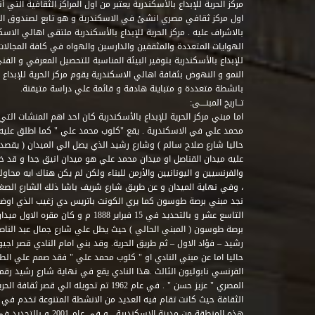
مركز الحرية للإبداع بالأسكندرية يعتبر من اول المراكز الثقافية التي
اول مركز ثقافي مصري انشئ في الاسكندرية و هو تابع لصندوق التنمي
بالاشراف عليه . مركز الحرية للإبداع بالأسكندرية ملتقى اهالي الاسك
الهوايات المتعددة والمثقفين والدارسين والهواه في كافة المجالات ا
للإبداع بالأسكندرية بتوفير البيئة المناسبة للتحصيل المعرفي و الفن
النمو و النهوض بثقافة اهالي الاسكندرية يقوم مركز الحرية للإبداع
بانشطة متعددة و متباينة هادفة و قائمة علي دراسة متيقنة.
تــاريخ المبنــــى:
اما مبني مركز الحرية للإبداع بالأسكندرية كان احد اهم المنشات التي
محمد علي في الاسكندرية . يقع "كلوب محمد علي " كما اطلق علي
حاليا شارع صلاح سالم ) وشارع رشيد الذي يصل الي الميدان ( يقصد 
عليه ميدان القناصل او ميدان محمد علي هو ميدان انيق جدا و قد 
والفرنسيين و اليونانيين والأرمن للبناء ولكن لم يكن هناك ايه محاو
، وفي نهاية الميدان و عن طريق شارع شريف باشا ذلك الشارع الصغير 
نجد مبني برصة طوسون كما يري الكونت باتريس دي زغيب الذي اوضح
التاسع عشر و بالتحديد في 15 فبراير 1888
برصة طوسون ( المبني الحالي ) حيث يطل علي شارع جمال عبد الناصر 
حاليا اما عن مبني النادي او " كلوب محمد علي " فقد صمم علي الطراز
المصري " عزيز حسن " . في عام 1962 تم تحويله ا
الثقافة حيث كانت تقام فيه العديد من الانشطة المتنوعة تخدم في 