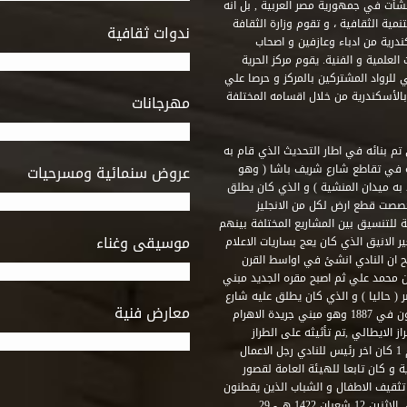
 أنشأت في جمهورية مصر العربية , بل انه
ة الثقافية ، و تقوم وزارة الثقافة
ندوات ثقافية
ندرية من ادباء وعازفين و اصحاب
لعلمية و الفنية. يقوم مركز الحرية
ي للرواد المشتركين بالمركز و حرصا علي
 بالأسكندرية من خلال اقسامه المختلفة
مهرجانات
 تم بنائه في اطار التحديث الذي قام به
ه في تقاطع شارع شريف باشا ( وهو
عروض سنمائية ومسرحيات
به ميدان المنشية ) و الذي كان يطلق
خصصت قطع ارض لكل من الانجليز
لة للتنسيق بين المشاريع المختلفة بينهم
موسيقى وغناء
الانيق الذي كان يعج بساريات الاعلام
 ان النادي انشئ في اواسط القرن
 م و كان مقره الاول ميدان محمد علي ثم اصبح مقره الجديد مبني
( حاليا ) و الذي كان يطلق عليه شارع
معارض فنية
رشيد – فؤاد الاول – ثم طريق الحرية. وقد بني امام النادي قصر اجيون في 1887 وهو مبني جريدة الاهرام
 الايطالي ,تم تأثيثه على الطراز
الفرنسي نابوليون الثالث .هذا النادي يقع في نهاية شارع رشيد رقم 1 كان اخر رئيس للنادي رجل الاعمال
لي قصر ثقافة الحرية و كان تابعا للهيئة العامة لقصور
تثقيف الاطفال و الشباب الذين يقطنون
هذه المنطقة من مدينة الاسكندرية . و في عام 2001 و بالتحديد في الاثنين 12 شعبان 1422 هـ - 29