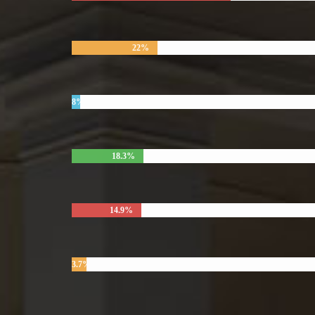
22%
8%
18.3%
14.9%
3.7%