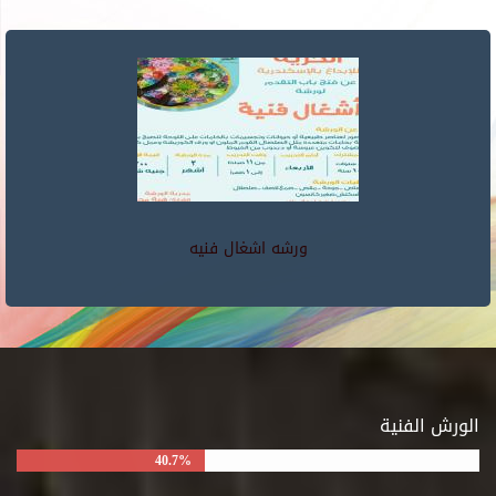
ورشه اشغال فنيه
الورش الفنية
40.7%