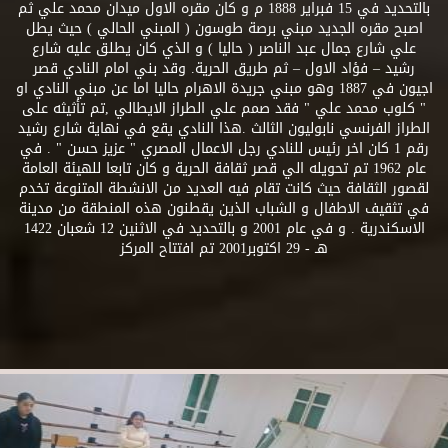
بالتحديد في 15 فبراير 1888 م و كان مقره الاول ميدان محمد علي ثم
اصبح مقره الجديد مبني برصة طوسون ( المبني الحالي ) حيث يطل
علي شارع جمال عبد الناصر ( حاليا ) و الذي كان يطلق عليه شارع
رشيد – فؤاد الاول – ثم طريق الحرية. وقد بني امام النادي قصر
اجيون في 1887 وهو مبني جريدة الاهرام حاليا اما عن مبني النادي او
" كلوب محمد علي " فقد صمم علي الطراز الايطالي ,تم تأثيثه على
الطراز الفرنسي نابوليون الثالث .هذا النادي يقع في نهاية شارع رشيد
رقم 1 كان اخر رئيس للنادي رجل الاعمال المصري " عزيز حسن " . في
عام 1962 تم تحويله الي قصر ثقافة الحرية و كان تابعا للهيئة العامة
لقصور الثقافة حيث كانت تقام فيه العديد من الانشطة المتنوعة تخدم
في تثقيف الاطفال و الشباب الذين يقطنون هذه المنطقة من مدينة
الاسكندرية . و في عام 2001 و بالتحديد في الاثنين 12 شعبان 1422
هـ - 29 اكتوبر2001 تم افتتاح المركز