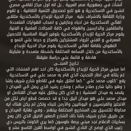
أنشأت في جمهورية مصر العربية , بل انه اول مركز ثقافي مصري
انشئ في الاسكندرية و هو تابع لصندوق التنمية الثقافية ، و تقوم
وزارة الثقافة بالاشراف عليه . مركز الحرية للإبداع بالأسكندرية ملتقى
اهالي الاسكندرية من ادباء وعازفين و اصحاب الهوايات المتعددة
والمثقفين والدارسين والهواه في كافة المجالات العلمية و الفنية.
يقوم مركز الحرية للإبداع بالأسكندرية بتوفير البيئة المناسبة للتحصيل
المعرفي و الفني للرواد المشتركين بالمركز و حرصا علي النمو و
النهوض بثقافة اهالي الاسكندرية يقوم مركز الحرية للإبداع
بالأسكندرية من خلال اقسامه المختلفة بانشطة متعددة و متباينة
هادفة و قائمة علي دراسة متيقنة.
تــاريخ المبنــــى:
اما مبني مركز الحرية للإبداع بالأسكندرية كان احد اهم المنشات التي
تم بنائه في اطار التحديث الذي قام به محمد علي في الاسكندرية .
يقع "كلوب محمد علي " كما اطلق عليه في تقاطع شارع شريف باشا
( وهو حاليا شارع صلاح سالم ) وشارع رشيد الذي يصل الي الميدان (
يقصد به ميدان المنشية ) و الذي كان يطلق عليه ميدان القناصل او
ميدان محمد علي هو ميدان انيق جدا و قد خصصت قطع ارض لكل من
الانجليز والفرنسيين و اليونانيين والأرمن للبناء ولكن لم يكن هناك ايه
محاولة للتنسيق بين المشاريع المختلفة بينهم ، وفي نهاية الميدان و
عن طريق شارع شريف باشا ذلك الشارع الصغير الانيق الذي كان يعج
بساريات الاعلام نجد مبني برصة طوسون كما يري الكونت باتريس دي
زغيب الذي اوضح ان النادي انشئ في اواسط القرن التاسع عشر و