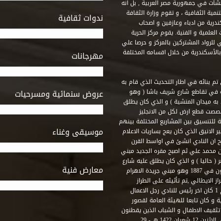
 أنشأت في جمهورية مصر العربية , بل انه
ة الثقافية ، و تقوم وزارة الثقافة
ندوات ثقافية
ندرية من ادباء وعازفين و اصحاب
لعلمية و الفنية. يقوم مركز الحرية
ي للرواد المشتركين بالمركز و حرصا علي
 بالأسكندرية من خلال اقسامه المختلفة
مهرجانات
 تم بنائه في اطار التحديث الذي قام به
ه في تقاطع شارع شريف باشا ( وهو
عروض سنمائية ومسرحيات
به ميدان المنشية ) و الذي كان يطلق
خصصت قطع ارض لكل من الانجليز
لة للتنسيق بين المشاريع المختلفة بينهم
موسيقى وغناء
الانيق الذي كان يعج بساريات الاعلام
 ان النادي انشئ في اواسط القرن
 م و كان مقره الاول ميدان محمد علي ثم اصبح مقره الجديد مبني
( حاليا ) و الذي كان يطلق عليه شارع
معارض فنية
رشيد – فؤاد الاول – ثم طريق الحرية. وقد بني امام النادي قصر اجيون في 1887 وهو مبني جريدة الاهرام
 الايطالي ,تم تأثيثه على الطراز
الفرنسي نابوليون الثالث .هذا النادي يقع في نهاية شارع رشيد رقم 1 كان اخر رئيس للنادي رجل الاعمال
لي قصر ثقافة الحرية و كان تابعا للهيئة العامة لقصور
تثقيف الاطفال و الشباب الذين يقطنون
هذه المنطقة من مدينة الاسكندرية . و في عام 2001 و بالتحديد في الاثنين 12 شعبان 1422 هـ - 29