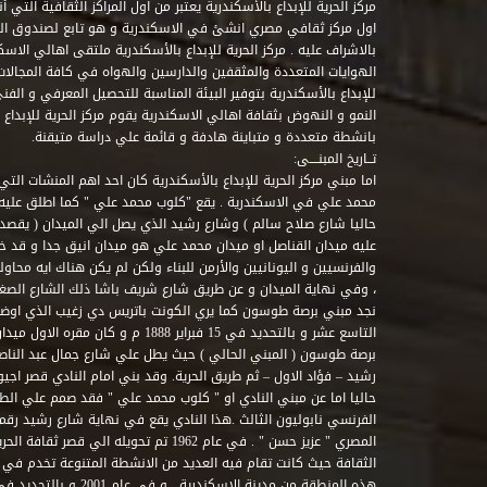
مركز الحرية للإبداع بالأسكندرية يعتبر من اول المراكز الثقافية التي
اول مركز ثقافي مصري انشئ في الاسكندرية و هو تابع لصندوق التنمي
بالاشراف عليه . مركز الحرية للإبداع بالأسكندرية ملتقى اهالي الاسك
الهوايات المتعددة والمثقفين والدارسين والهواه في كافة المجالات ا
للإبداع بالأسكندرية بتوفير البيئة المناسبة للتحصيل المعرفي و الفن
النمو و النهوض بثقافة اهالي الاسكندرية يقوم مركز الحرية للإبداع
بانشطة متعددة و متباينة هادفة و قائمة علي دراسة متيقنة.
تــاريخ المبنــــى:
اما مبني مركز الحرية للإبداع بالأسكندرية كان احد اهم المنشات التي
محمد علي في الاسكندرية . يقع "كلوب محمد علي " كما اطلق علي
حاليا شارع صلاح سالم ) وشارع رشيد الذي يصل الي الميدان ( يقصد 
عليه ميدان القناصل او ميدان محمد علي هو ميدان انيق جدا و قد 
والفرنسيين و اليونانيين والأرمن للبناء ولكن لم يكن هناك ايه محاو
، وفي نهاية الميدان و عن طريق شارع شريف باشا ذلك الشارع الصغير 
نجد مبني برصة طوسون كما يري الكونت باتريس دي زغيب الذي اوضح
التاسع عشر و بالتحديد في 15 فبراير 1888
برصة طوسون ( المبني الحالي ) حيث يطل علي شارع جمال عبد الناصر 
حاليا اما عن مبني النادي او " كلوب محمد علي " فقد صمم علي الطراز
المصري " عزيز حسن " . في عام 1962 تم تحويله ا
الثقافة حيث كانت تقام فيه العديد من الانشطة المتنوعة تخدم في 