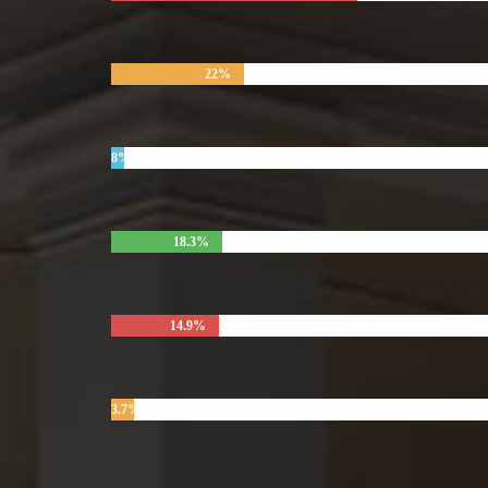
22%
8%
18.3%
14.9%
3.7%