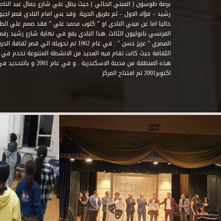
برصة طوسون ( المبني الحالي ) حيث يطل علي شارع جمال عبد الناصر 
حاليا اما عن مبني النادي او " كلوب محمد علي " فقد صمم علي الطراز
المصري " عزيز حسن " . في عام 1962 تم تحويله ا
الثقافة حيث كانت تقام فيه العديد من الانشطة المتنوعة تخدم في 
اكتوبر2001 تم افتتاح المركز