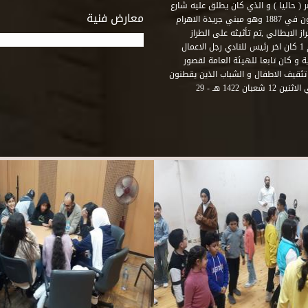
( حاليا ) و الذي كان يطلق عليه شارع
معارض فنية
رشيد – فؤاد الاول – ثم طريق الحرية. وقد بني امام النادي قصر اجيون في 1887 وهو مبني جريدة الاهرام
 الايطالي ,تم تأثيثه على الطراز
الفرنسي نابوليون الثالث .هذا النادي يقع في نهاية شارع رشيد رقم 1 كان اخر رئيس للنادي رجل الاعمال
لي قصر ثقافة الحرية و كان تابعا للهيئة العامة لقصور
تثقيف الاطفال و الشباب الذين يقطنون
هذه المنطقة من مدينة الاسكندرية . و في عام 2001 و بالتحديد في الاثنين 12 شعبان 1422 هـ - 29