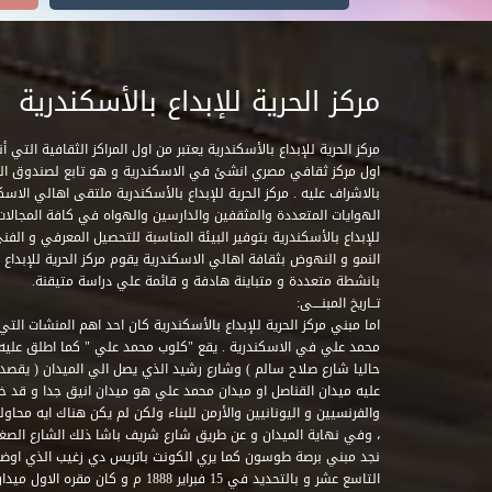
مركز الحرية للإبداع بالأسكندرية
مركز الحرية للإبداع بالأسكندرية يعتبر من اول المراكز الثقافية التي
اول مركز ثقافي مصري انشئ في الاسكندرية و هو تابع لصندوق التنمي
بالاشراف عليه . مركز الحرية للإبداع بالأسكندرية ملتقى اهالي الاسك
الهوايات المتعددة والمثقفين والدارسين والهواه في كافة المجالات ا
للإبداع بالأسكندرية بتوفير البيئة المناسبة للتحصيل المعرفي و الفن
النمو و النهوض بثقافة اهالي الاسكندرية يقوم مركز الحرية للإبداع
بانشطة متعددة و متباينة هادفة و قائمة علي دراسة متيقنة.
تــاريخ المبنــــى:
اما مبني مركز الحرية للإبداع بالأسكندرية كان احد اهم المنشات التي
محمد علي في الاسكندرية . يقع "كلوب محمد علي " كما اطلق علي
حاليا شارع صلاح سالم ) وشارع رشيد الذي يصل الي الميدان ( يقصد 
عليه ميدان القناصل او ميدان محمد علي هو ميدان انيق جدا و قد 
والفرنسيين و اليونانيين والأرمن للبناء ولكن لم يكن هناك ايه محاو
، وفي نهاية الميدان و عن طريق شارع شريف باشا ذلك الشارع الصغير 
نجد مبني برصة طوسون كما يري الكونت باتريس دي زغيب الذي اوضح
التاسع عشر و بالتحديد في 15 فبراير 1888