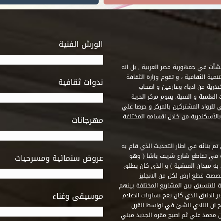
الورش الفنية
 أنشأت في جمهورية مصر العربية , بل انه
ة الثقافية ، و تقوم وزارة الثقافة
ندوات ثقافية
ندرية من ادباء وعازفين و اصحاب
لعلمية و الفنية. يقوم مركز الحرية
ي للرواد المشتركين بالمركز و حرصا علي
 بالأسكندرية من خلال اقسامه المختلفة
مهرجانات
 تم بنائه في اطار التحديث الذي قام به
ه في تقاطع شارع شريف باشا ( وهو
عروض سنمائية ومسرحيات
به ميدان المنشية ) و الذي كان يطلق
خصصت قطع ارض لكل من الانجليز
لة للتنسيق بين المشاريع المختلفة بينهم
موسيقى وغناء
الانيق الذي كان يعج بساريات الاعلام
 ان النادي انشئ في اواسط القرن
 م و كان مقره الاول ميدان محمد علي ثم اصبح مقره الجديد مبني