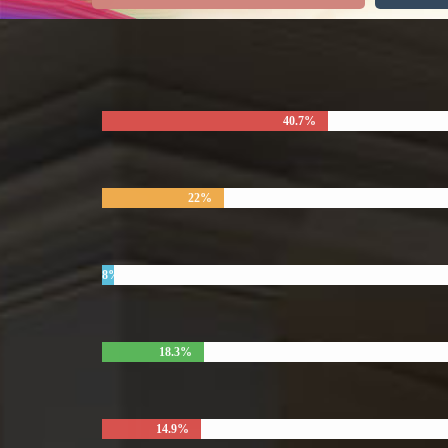
40.7%
22%
8%
18.3%
14.9%