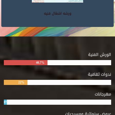
ورشه اشغال فنيه
الورش الفنية
40.7%
ندوات ثقافية
22%
مهرجانات
8%
عروض سنمائية ومسرحيات