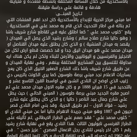
بالأسكندرية من خلال اقسامه المختلفة بانشطة متعددة و متباينة
هادفة و قائمة علي دراسة متيقنة.
تــاريخ المبنــــى:
اما مبني مركز الحرية للإبداع بالأسكندرية كان احد اهم المنشات التي
تم بنائه في اطار التحديث الذي قام به محمد علي في الاسكندرية .
يقع "كلوب محمد علي " كما اطلق عليه في تقاطع شارع شريف باشا
( وهو حاليا شارع صلاح سالم ) وشارع رشيد الذي يصل الي الميدان (
يقصد به ميدان المنشية ) و الذي كان يطلق عليه ميدان القناصل او
ميدان محمد علي هو ميدان انيق جدا و قد خصصت قطع ارض لكل من
الانجليز والفرنسيين و اليونانيين والأرمن للبناء ولكن لم يكن هناك ايه
محاولة للتنسيق بين المشاريع المختلفة بينهم ، وفي نهاية الميدان و
عن طريق شارع شريف باشا ذلك الشارع الصغير الانيق الذي كان يعج
بساريات الاعلام نجد مبني برصة طوسون كما يري الكونت باتريس دي
زغيب الذي اوضح ان النادي انشئ في اواسط القرن التاسع عشر و
بالتحديد في 15 فبراير 1888 م و كان مقره الاول ميدان محمد علي ثم
اصبح مقره الجديد مبني برصة طوسون ( المبني الحالي ) حيث يطل
علي شارع جمال عبد الناصر ( حاليا ) و الذي كان يطلق عليه شارع
رشيد – فؤاد الاول – ثم طريق الحرية. وقد بني امام النادي قصر
اجيون في 1887 وهو مبني جريدة الاهرام حاليا اما عن مبني النادي او
" كلوب محمد علي " فقد صمم علي الطراز الايطالي ,تم تأثيثه على
الطراز الفرنسي نابوليون الثالث .هذا النادي يقع في نهاية شارع رشيد
رقم 1 كان اخر رئيس للنادي رجل الاعمال المصري " عزيز حسن " . في
عام 1962 تم تحويله الي قصر ثقافة الحرية و كان تابعا للهيئة العامة