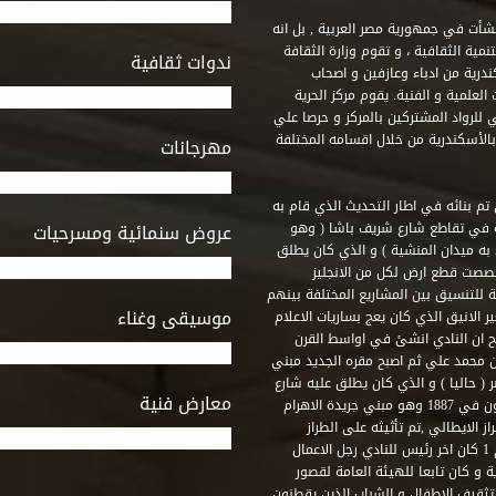
 أنشأت في جمهورية مصر العربية , بل انه
ة الثقافية ، و تقوم وزارة الثقافة
ندوات ثقافية
ندرية من ادباء وعازفين و اصحاب
لعلمية و الفنية. يقوم مركز الحرية
ي للرواد المشتركين بالمركز و حرصا علي
 بالأسكندرية من خلال اقسامه المختلفة
مهرجانات
 تم بنائه في اطار التحديث الذي قام به
ه في تقاطع شارع شريف باشا ( وهو
عروض سنمائية ومسرحيات
به ميدان المنشية ) و الذي كان يطلق
خصصت قطع ارض لكل من الانجليز
لة للتنسيق بين المشاريع المختلفة بينهم
موسيقى وغناء
الانيق الذي كان يعج بساريات الاعلام
 ان النادي انشئ في اواسط القرن
 م و كان مقره الاول ميدان محمد علي ثم اصبح مقره الجديد مبني
( حاليا ) و الذي كان يطلق عليه شارع
معارض فنية
رشيد – فؤاد الاول – ثم طريق الحرية. وقد بني امام النادي قصر اجيون في 1887 وهو مبني جريدة الاهرام
 الايطالي ,تم تأثيثه على الطراز
الفرنسي نابوليون الثالث .هذا النادي يقع في نهاية شارع رشيد رقم 1 كان اخر رئيس للنادي رجل الاعمال
لي قصر ثقافة الحرية و كان تابعا للهيئة العامة لقصور
تثقيف الاطفال و الشباب الذين يقطنون