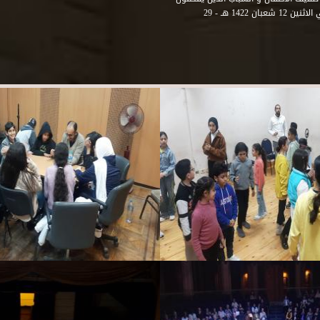
هذه المنطقة من مدينة الاسكندرية . و في عام 2001 و بالتحديد في الاثنين 12 شعبان 1422 هـ - 29