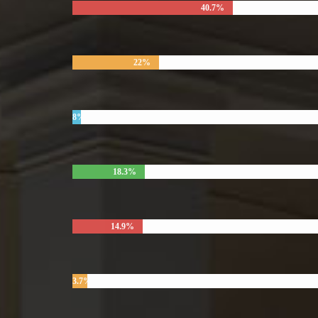
40.7%
22%
8%
18.3%
14.9%
3.7%