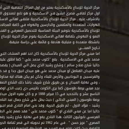
مركز الحرية للإبداع بالأسكندرية يعتبر من اول المراكز الثقافية التي
اول مركز ثقافي مصري انشئ في الاسكندرية و هو تابع لصندوق التنمي
بالاشراف عليه . مركز الحرية للإبداع بالأسكندرية ملتقى اهالي الاسك
الهوايات المتعددة والمثقفين والدارسين والهواه في كافة المجالات ا
للإبداع بالأسكندرية بتوفير البيئة المناسبة للتحصيل المعرفي و الفن
النمو و النهوض بثقافة اهالي الاسكندرية يقوم مركز الحرية للإبداع
بانشطة متعددة و متباينة هادفة و قائمة علي دراسة متيقنة.
تــاريخ المبنــــى:
اما مبني مركز الحرية للإبداع بالأسكندرية كان احد اهم المنشات التي
محمد علي في الاسكندرية . يقع "كلوب محمد علي " كما اطلق علي
حاليا شارع صلاح سالم ) وشارع رشيد الذي يصل الي الميدان ( يقصد 
عليه ميدان القناصل او ميدان محمد علي هو ميدان انيق جدا و قد 
والفرنسيين و اليونانيين والأرمن للبناء ولكن لم يكن هناك ايه محاو
، وفي نهاية الميدان و عن طريق شارع شريف باشا ذلك الشارع الصغير 
نجد مبني برصة طوسون كما يري الكونت باتريس دي زغيب الذي اوضح
التاسع عشر و بالتحديد في 15 فبراير 1888
برصة طوسون ( المبني الحالي ) حيث يطل علي شارع جمال عبد الناصر 
حاليا اما عن مبني النادي او " كلوب محمد علي " فقد صمم علي الطراز
المصري " عزيز حسن " . في عام 1962 تم تحويله ا
الثقافة حيث كانت تقام فيه العديد من الانشطة المتنوعة تخدم في 