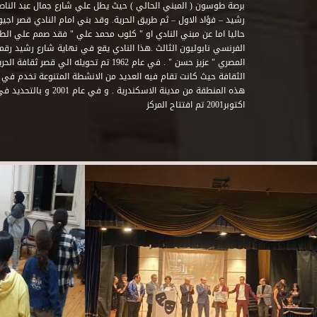
برصة طوسون ( المبني الحالي ) حيث يطل علي شارع جمال عبد الناصر 
حاليا اما عن مبني النادي او " كلوب محمد علي " فقد صمم علي الطراز
المصري " عزيز حسن " . في عام 1962 تم تحويله ا
الثقافة حيث كانت تقام فيه العديد من الانشطة المتنوعة تخدم في 
اكتوبر2001 تم افتتاح المركز