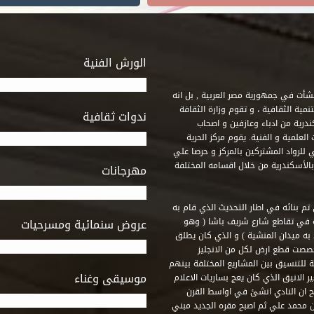
الورش الفنية
 أنشأت في جمهورية مصر العربية , بل انه
ة الثقافية ، و تقوم وزارة الثقافة
ندوات ثقافية
ندرية من ادباء وعازفين و اصحاب
لعلمية و الفنية. يقوم مركز الحرية
ي للرواد المشتركين بالمركز و حرصا علي
 بالأسكندرية من خلال اقسامه المختلفة
مهرجانات
 تم بنائه في اطار التحديث الذي قام به
ه في تقاطع شارع شريف باشا ( وهو
عروض سنمائية ومسرحيات
به ميدان المنشية ) و الذي كان يطلق
خصصت قطع ارض لكل من الانجليز
لة للتنسيق بين المشاريع المختلفة بينهم
موسيقى وغناء
الانيق الذي كان يعج بساريات الاعلام
 ان النادي انشئ في اواسط القرن
 م و كان مقره الاول ميدان محمد علي ثم اصبح مقره الجديد مبني