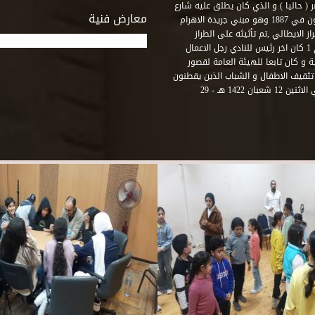
( حاليا ) و الذي كان يطلق عليه شارع
معارض فنية
رشيد – فؤاد الاول – ثم طريق الحرية. وقد بني امام النادي قصر اجيون في 1887 وهو مبني جريدة الاهرام
 الايطالي ,تم تأثيثه على الطراز
الفرنسي نابوليون الثالث .هذا النادي يقع في نهاية شارع رشيد رقم 1 كان اخر رئيس للنادي رجل الاعمال
لي قصر ثقافة الحرية و كان تابعا للهيئة العامة لقصور
تثقيف الاطفال و الشباب الذين يقطنون
هذه المنطقة من مدينة الاسكندرية . و في عام 2001 و بالتحديد في الاثنين 12 شعبان 1422 هـ - 29