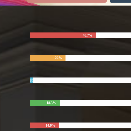
40.7%
22%
8%
18.3%
14.9%