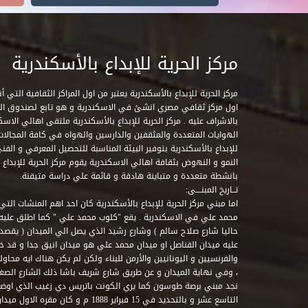
مركز الحرية للإبداع بالأسكندرية
مركز الحرية للإبداع بالأسكندرية يعتبر من اول المراكز الثقافية التي
اول مركز ثقافي مصري انشئ في الاسكندرية و هو تابع لصندوق التنمي
بالاشراف عليه . مركز الحرية للإبداع بالأسكندرية ملتقى اهالي الاسك
الهوايات المتعددة والمثقفين والدارسين والهواه في كافة المجالات ا
للإبداع بالأسكندرية بتوفير البيئة المناسبة للتحصيل المعرفي و الفن
النمو و النهوض بثقافة اهالي الاسكندرية يقوم مركز الحرية للإبداع
بانشطة متعددة و متباينة هادفة و قائمة علي دراسة متيقنة.
تــاريخ المبنــــى:
اما مبني مركز الحرية للإبداع بالأسكندرية كان احد اهم المنشات التي
محمد علي في الاسكندرية . يقع "كلوب محمد علي " كما اطلق علي
حاليا شارع صلاح سالم ) وشارع رشيد الذي يصل الي الميدان ( يقصد 
عليه ميدان القناصل او ميدان محمد علي هو ميدان انيق جدا و قد 
والفرنسيين و اليونانيين والأرمن للبناء ولكن لم يكن هناك ايه محاو
، وفي نهاية الميدان و عن طريق شارع شريف باشا ذلك الشارع الصغير 
نجد مبني برصة طوسون كما يري الكونت باتريس دي زغيب الذي اوضح
التاسع عشر و بالتحديد في 15 فبراير 1888